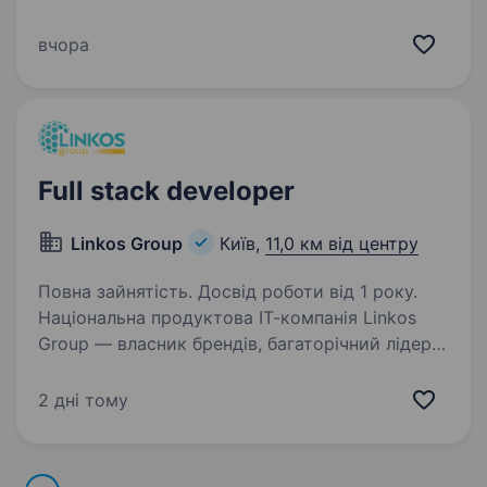
зарекомендував себе як надійний фінансовий
партнер для клієнтів. Наша справжня
вчора
цінність — Команда, що надихає та дбає про
розвиток персоналу,…
Full stack developer
Linkos Group
Київ,
11,0 км від центру
Повна зайнятість. Досвід роботи від 1 року.
Національна продуктова ІТ-компанія Linkos
Group — власник брендів, багаторічний лідер
з розробки бізнесового софту та рейтингових
програмних продуктів для бухгалтерів та
2 дні тому
підприємців України. За улюбленими
брендами…