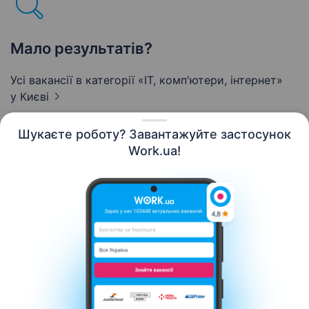
Мало результатів?
Усі вакансії в категорії «IT, комп'ютери, інтернет»
у Києві
Шукаєте роботу? Завантажуйте застосунок
Work.ua!
Українська
Ресурси
Контакти
Про нас
Кар’єра
Новини Work.ua
Допомога
Умови використання