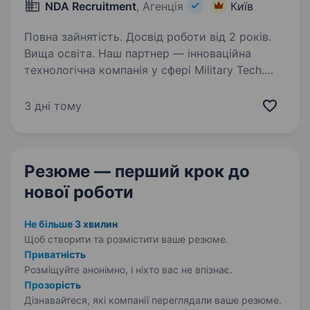
NDA Recruitment
, Агенція
Київ
Повна зайнятість. Досвід роботи від 2 років.
Вища освіта. Наш партнер — інноваційна
технологічна компанія у сфері Military Tech.
Шукаємо кандидата який буде розділяти наші
цінності та стане частиною команди яка
3 дні тому
рухається в переможному напрямку. Ключові
обов’язки: Організація…
Резюме — перший крок
до
нової роботи
Не більше 3 хвилин
Щоб створити та розмістити ваше
резюме.
Приватність
Розміщуйте анонімно, і ніхто вас не впізнає.
Прозорість
Дізнавайтеся, які компанії переглядали ваше резюме.