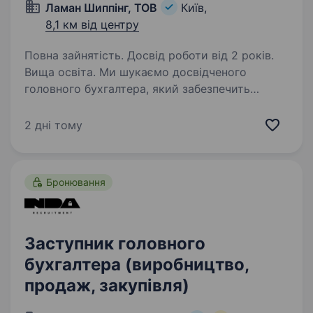
Ламан Шиппінг, ТОВ
Київ,
8,1 км від центру
Повна зайнятість. Досвід роботи від 2 років.
Вища освіта. Ми шукаємо досвідченого
головного бухгалтера, який забезпечить
повний цикл ведення бухгалтерського
та податкового обліку компанії, контроль
2 дні тому
фінансової документації та своєчасне подання
звітності. Основні обов’язки:…
Бронювання
Заступник головного
бухгалтера (виробництво,
продаж, закупівля)