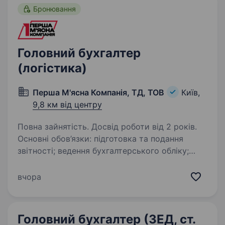
Бронювання
Головний бухгалтер
(логістика)
Перша М'ясна Компанія, ТД, ТОВ
Київ,
9,8 км від центру
Повна зайнятість. Досвід роботи від 2 років.
Основні обов’язки: підготовка та подання
звітності; ведення бухгалтерського обліку;
підготовка та подання звітності в податкові
та статистичні органи; облік ОЗ,
вчора
оприбуткування та списання автозапчастин…
Головний бухгалтер (ЗЕД, ст.