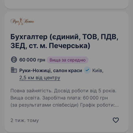
працюють на поліпшення екології!
Ми за прогресивний еко-підхід…
Бухгалтер (єдиний, ТОВ, ПДВ,
ЗЕД, ст. м. Печерська)
60 000 грн
Вища за середню
Руки-Ножиці, салон краси
Київ,
2,5 км від центру
Повна зайнятість. Досвід роботи від 5 років.
Вища освіта. Заробітна плата: 60 000 грн
(за результатами співбесіди) Графік роботи:
Пн-Пт, 09:00−18:00 Формат роботи: офіс —
приоритет, або оброворимо на співбеседі
2 тиж. тому
Локація: м. Київ, у пішій доступності від ст. м.