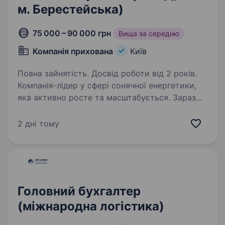
м. Берестейська)
75 000 – 90 000 грн
Вища за середню
Компанія прихована
Київ
Повна зайнятість. Досвід роботи від 2 років.
Компанія-лідер у сфері сонячної енергетики,
яка активно росте та масштабується. Зараз
у пошуках сильного та системного Головного
бухгалтера, який підсилить команду та стане
2 дні тому
надійною опорою у фінансових процесах…
Головний бухгалтер
(міжнародна логістика)