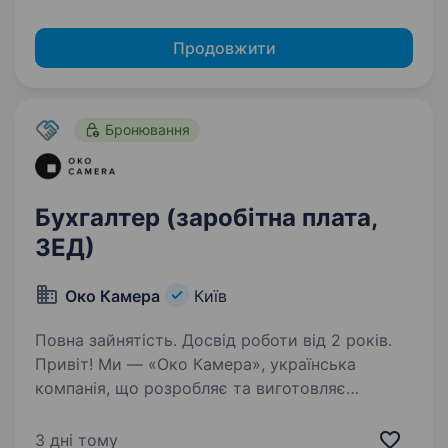
Продовжити
Бронювання
Бухгалтер (заробітна плата,
ЗЕД)
Око Камера
Київ
Повна зайнятість. Досвід роботи від 2 років.
Привіт! Ми — «Око Камера», українська
компанія, що розробляє та виготовляє
тепловізійні камери для безпілотників,
зокрема БпЛА, НРК, навігаційних систем,
3 дні тому