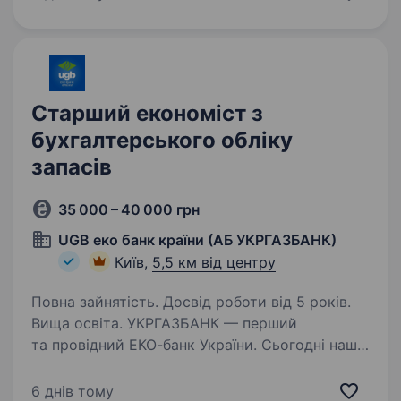
заснована у 2022 році. Наші камери перевірені
в бою та активно…
Старший економіст з
бухгалтерського обліку
запасів
35 000 – 40 000 грн
UGB еко банк країни (АБ УКРГАЗБАНК)
Київ,
5,5 км від центру
Повна зайнятість. Досвід роботи від 5 років.
Вища освіта. УКРГАЗБАНК — перший
та провідний ЕКО-банк України. Сьогодні наш
банк є беззаперечним лідером у «зеленому»
фінансуванні — понад 6 млрд. грн. заощаджень
6 днів тому