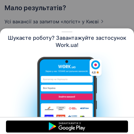
Мало результатів?
Усі вакансії за запитом «логіст»
у Києві
Шукаєте роботу? Завантажуйте застосунок
Work.ua!
Українська
Ресурси
Контакти
Про нас
Кар’єра
Новини Work.ua
Допомога
Умови використання
Роботодавцю