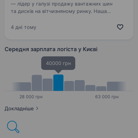
— лідер у галузі продажу вантажних шин
та дисків на вітчизняному ринку. Наша
компанія постійно зростає і, на даний момент,
незважаючи на всі обставини, ми працюємо
4 дні тому
над розширенням ринків…
Середня зарплата логіста
у Києві
40000 грн
28 000 грн
63 000 грн
Докладніше