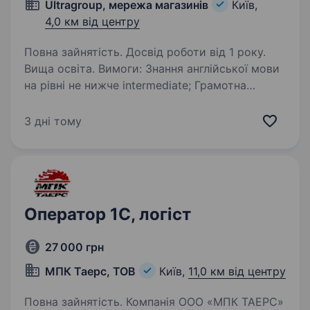
Ultragroup, мережа магазинів
Київ,
4,0 км від центру
Повна зайнятість. Досвід роботи від 1 року.
Вища освіта. Вимоги: Знання англійської мови
на рівні не нижче intermediate; Грамотна
розмовна та письмова мова; Впевнений
користувач ПК, MS Office, EXCEL offline/online;
3 дні тому
Знання основ ЗЕД Обов’язки: 1. Взаємодія…
Оператор 1С, логіст
27 000 грн
МПК Таерс, ТОВ
Київ,
11,0 км від центру
Повна зайнятість. Компанія ООО «МПК ТАЕРС»