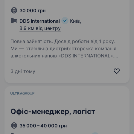
30 000 грн
DDS International
Київ,
8,9 км від центру
Повна зайнятість. Досвід роботи від 1 року.
Ми — стабільна дистриб’юторська компанія
алкогольних напоїв «DDS INTERNATIONAL».
У зв’язку з розширенням діяльності наша
компанія запрошує Тебе стати частиною нашої
3 дні тому
команди на позиції « Оператор WMS (Логіст)»
зі…
Офіс-менеджер, логіст
35 000 – 40 000 грн