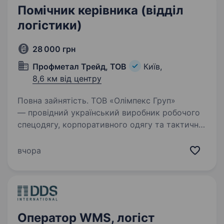
Помічник керівника (відділ
логістики)
28 000 грн
Профметал Трейд, ТОВ
Київ,
8,6 км від центру
Повна зайнятість. ТОВ «Олімпекс Груп»
— провідний український виробник робочого
спецодягу, корпоративного одягу та тактичної
форми. Ознайомитись з нами детальніше
можна за посиланням: https://olimpeks.com.ua/
вчора
Наші очікування: Базові…
Оператор WMS, логіст