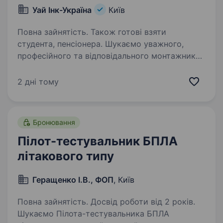
Уай Інк-Україна
Київ
Повна зайнятість. Також готові взяти
студента, пенсіонера. Шукаємо уважного,
професійного та відповідального монтажника
електронного обладнання, який приєднається
до нашої команди у Києві. Що буде входити
2 дні тому
в обов’язки: Монтаж і налаштування
електронних компонентів та обладнання…
Бронювання
Пілот-тестувальник БПЛА
літакового типу
Геращенко І.В., ФОП
, Київ
Повна зайнятість. Досвід роботи від 2 років.
Шукаємо Пілота-тестувальника БПЛА