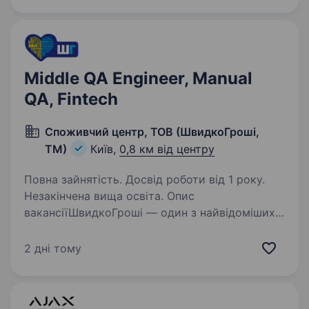
Middle QA Engineer, Manual
QA, Fintech
Споживчий центр, ТОВ (ШвидкоГроші,
ТМ)
Київ,
0,8 км від центру
Повна зайнятість. Досвід роботи від 1 року.
Незакінчена вища освіта. Опис
вакансіїШвидкоГроші — один з найвідоміших
фінтех-брендів в Україні, якому довіряють
клієнти вже понад 15 років. Ми постійно
2 дні тому
розвиваємося, вдосконалюємо процеси
та будуємо новий рівень фінансових сервісів.
…