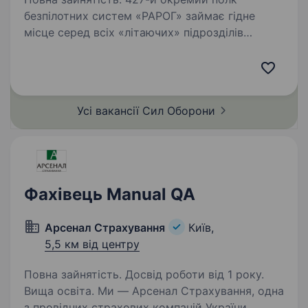
безпілотних систем «РАРОГ» займає гідне
місце серед всіх «літаючих» підрозділів
Збройних Сил України за кількістю знищеної
ворожої техніки та живої сили противника.
Полк розвивається та створює…
Усі вакансії Сил
Оборони
Фахівець Manual QA
Арсенал Страхування
Київ,
5,5 км від центру
Повна зайнятість. Досвід роботи від 1 року.
Вища освіта. Ми — Арсенал Страхування, одна
з провідних страхових компаній України.