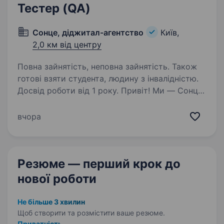
Тестер (QA)
Сонце, діджитал-агентство
Київ,
2,0 км від центру
Повна зайнятість, неповна зайнятість. Також
готові взяти студента, людину з інвалідністю.
Досвід роботи від 1 року. Привіт! Ми — Сонце,
діджитал-агентство з амбіціями та досвідом,
яке створює інноваційні проекти для відомих
вчора
брендів та лідерів ринку. Якщо хочеш
долучитися до команди, що працює з такими
клієнтами, як АТБ, EVA,…
Резюме — перший крок
до
нової роботи
Не більше 3 хвилин
Щоб створити та розмістити ваше
резюме.
Приватність