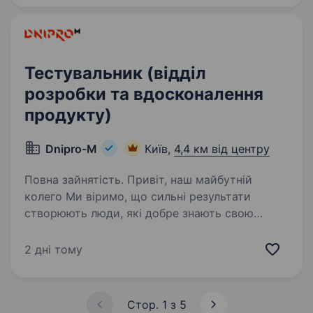
Тестувальник (відділ
розробки та вдосконалення
продукту)
Dnipro-M
Київ,
4,4 км від центру
Повна зайнятість. Привіт, наш майбутній
колего Ми віримо, що сильні результати
створюють люди, які добре знають свою
справу і ставляться до неї відповідально.
У Dnipro-M ми будуємо команду майстрів
2 дні тому
своєї справи — людей, які хочуть…
Стор. 1 з 5