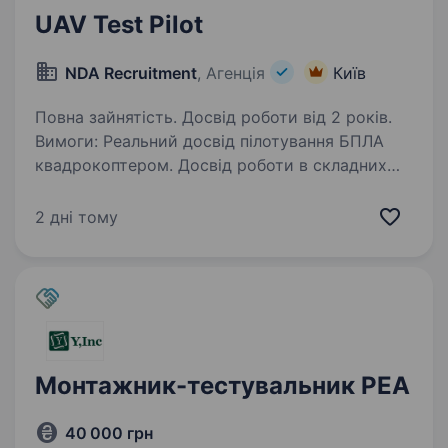
UAV Test Pilot
NDA Recruitment
, Агенція
Київ
Повна зайнятість. Досвід роботи від 2 років.
Вимоги: Реальний досвід пілотування БПЛА
квадрокоптером. Досвід роботи в складних
погодних умовах — пориви вітру, туман, сніг,
низька температура, польоти на відкритому
2 дні тому
та в закритому просторі, польоти на велику…
Монтажник-тестувальник РЕА
40 000 грн