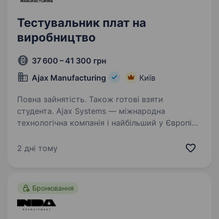
Тестувальник плат на
виробництво
37 600 – 41 300 грн
Ajax Manufacturing
Київ
Повна зайнятість. Також готові взяти
студента. Ajax Systems — міжнародна
технологічна компанія і найбільший у Європі
виробник систем безпеки. Продуктам Ajax
довіряють уже понад 4,5 мільйони кінцевих
2 дні тому
користувачів і 330 тисяч PRO-користувачів у
більш ніж 180 країнах…
Бронювання