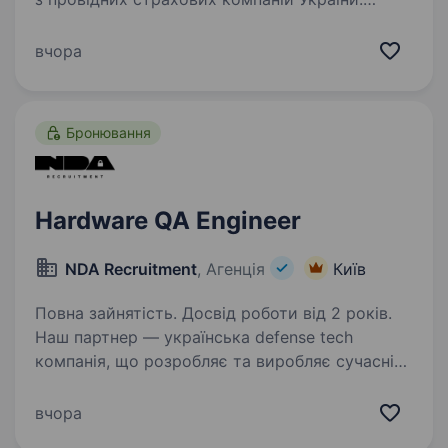
Працюємо на страховому ринку України вже
понад 20 років. Свою фінансову безпеку нам
вчора
довіряють понад 350 тисяч українців — від
фізичних осіб…
Бронювання
Hardware QA Engineer
NDA Recruitment
, Агенція
Київ
Повна зайнятість. Досвід роботи від 2 років.
Наш партнер — українська defense tech
компанія, що розробляє та виробляє сучасні
технологічні рішення для оборонної сфери.
У зв’язку з розвитком напрямку шукаємо QA
вчора
Hardware, який долучиться до команди та