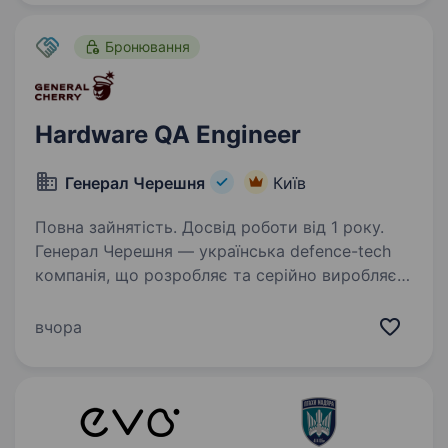
відповідатиме…
Бронювання
Hardware QA Engineer
Генерал Черешня
Київ
Повна зайнятість. Досвід роботи від 1 року.
Генерал Черешня — українська defence-tech
компанія, що розробляє та серійно виробляє
сучасні безпілотні літальні апарати, включно
з FPV-дронами та дронами-перехоплювачами
вчора
для протидії повітряним загрозам. Всі наші…