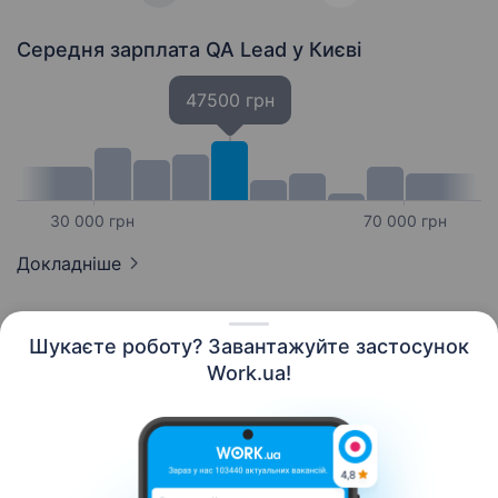
Середня зарплата QA Lead
у Києві
47500 грн
30 000 грн
70 000 грн
Докладніше
Шукаєте роботу? Завантажуйте застосунок
Work.ua!
Українська