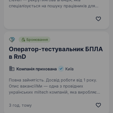
спеціалізується на пошуку працівників для
компаній у галузі військових технологій.
Роботодавець — українська компанія, яка
займається виробництвом компонентів
електроніки від ідеї…
Бронювання
Оператор-тестувальник БПЛА
в RnD
Компанія прихована
Київ
Повна зайнятість. Досвід роботи від 1 року.
Опис вакансіїМи — одна з провідних
українських miltech компаній, яка виробляє
важкі надсучасні дрони. Сьогодні наш коптер
отримав найвищі оцінки від військових
3 год. тому
та успішно виконує задачі на фронті.