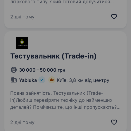
літакового типу, який готовий долучитися
до роботи на передовій інноваційних
розробок. Що входить до твоїх обов’язків:
2 дні тому
Проведення тестових польотів безпілотних
літаків для оцінки…
Тестувальник (Trade-in)
30 000 – 50 000 грн
Yabluka
Київ,
3,8 км від центру
Повна зайнятість. Тестувальник (Trade-
in)Любиш перевіряти техніку до найменших
деталей? Помічаєш те, що інші пропускають?
Тоді тобі точно до нас Ми ростемо і шукаємо
тестувальника, який буде перевіряти техніку
2 дні тому
та гарантувати її…