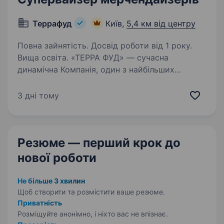
Террафуд
Київ,
5,4 км від центру
Повна зайнятість. Досвід роботи від 1 року.
Вища освіта. «ТЕРРА ФУД» — сучасна
динамічна Компанія, один з найбільших
виробників молочної продукції в Україні,
ми понад 20 років створюємо доступні
3 дні тому
та смачні продукти улюблених брендів
з турботою про людей, якість та безпеку…
Резюме — перший крок
до
нової роботи
Не більше 3 хвилин
Щоб створити та розмістити ваше
резюме.
Приватність
Розміщуйте анонімно, і ніхто вас не впізнає.