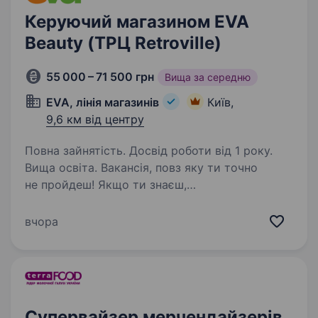
Керуючий магазином EVA
Beauty (ТРЦ Retroville)
55 000 – 71 500 грн
Вища за середню
EVA, лінія магазинів
Київ,
9,6 км від центру
Повна зайнятість. Досвід роботи від 1 року.
Вища освіта. Вакансія, повз яку ти точно
не пройдеш! Якщо ти знаєш,
ЯК ПРАЦЮВАТИ НЕ З 9 ДО 18, А ТАК, ЩОБ
ЗАПАМ’ЯТАТИСЬ… А ще маєш досвід
вчора
управління людьми і як ніхто знаєшся
на форматі elite beauty — це для тебе!
Шукаємо…
Супервайзер мерчендайзерів