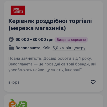
Керівник роздрібної торгівлі
(мережа магазинів)
60 000 – 80 000 грн
Вища за середню
Велопланета
, Київ,
5,0 км від центру
Повна зайнятість. Досвід роботи від 1 року.
Велопланета — це провідні світові бренди, які
уособлюють найвищу якість, інновації
та стиль — усе, що потрібно для справжнього
задоволення від кожного оберту педалі. Наша
вчора
сила — це спільнота тисячів однодумців
по всій…