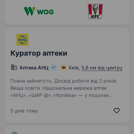
Куратор аптеки
Аптека АНЦ
Київ,
5,6 км від центру
Повна зайнятість. Досвід роботи від 2 років.
Вища освіта. Національна мережа аптек
«АНЦ», «ШАР @», «Копійка» — у пошуках
Куратора аптек. Обов’язки: Контроль над
діяльністю аптек, планування роботи, контроль
5 днів тому
виконання завдань; Контроль виконання плану
продажу, контроль…