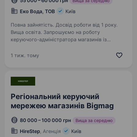
55 000 – 60 000 грн
Вища за середню
Еко Вода, ТОВ
Київ
Повна зайнятість. Досвід роботи від 1 року.
Вища освіта. Запрошуємо на роботу
керуючого-адміністратора магазинів із
продажу питної води. Вимоги: посвідчення
водія категорії В, досвід за кермом від 1 року;
1 тиж. тому
компанія надає автомобіль типу Opel Vivaro,
Renault Trafic;…
Регіональний керуючий
мережею магазинів Bigmag
80 000 – 100 000 грн
Вища за середню
HireStep
, Агенція
Київ