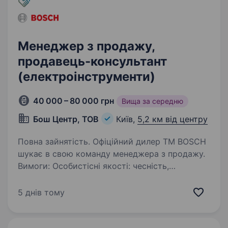
Менеджер з продажу,
продавець-консультант
(електроінструменти)
40 000 – 80 000 грн
Вища за середню
Бош Центр, ТОВ
Київ,
5,2 км від центру
Повна зайнятість. Офіційний дилер ТМ BOSCH
шукає в свою команду менеджера з продажу.
Вимоги: Особистісні якості: чесність,
порядність та відповідальність Знати
модельний ряд ТМ BOSCH (можна вивчити
5 днів тому
в процесі роботи), розумітися…