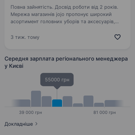
Повна зайнятість. Досвід роботи від 2 років.
Мережа магазинів jojo пропонує широкий
асортимент головних уборів та аксесуарів,
включаючи шарфи, сумки, рукавиці,
парасольки та сонцезахисні окуляри.
3 тиж. тому
На даний час jojo налічує 4 магазини і
ми плануємо розширення…
Середня зарплата регіонального менеджера
у Києві
55000 грн
39 000 грн
81 000 грн
Докладніше