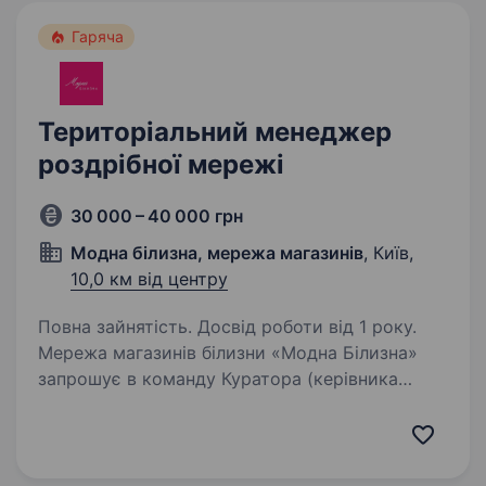
Гаряча
Територіальний менеджер
роздрібної мережі
30 000 – 40 000 грн
Модна білизна, мережа магазинів
, Київ,
10,0 км від центру
Повна зайнятість. Досвід роботи від 1 року.
Мережа магазинів білизни «Модна Білизна»
запрошує в команду Куратора (керівника
групи магазинів) — управлінця, який вміє
працювати з цифрами, персоналом і
результатом. На зараз маємо: 14 років
успішної роботи, 31…