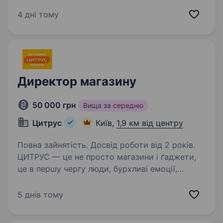
результат? Приєднуйтеся, керуйте групою
магазинів і безпосередньо впливайте на їхні
4 дні тому
продажі, сервіс та розвиток.BEERLAND
— мережа…
Директор магазину
50 000 грн
Вища за середню
Цитрус
Київ,
1,9 км від центру
Повна зайнятість. Досвід роботи від 2 років.
ЦИТРУС — це не просто магазини і ґаджети,
це в першу чергу люди, бурхливі емоції,
імпульс і можливість жити яскраво!
Ми створюємо середовище, де кожен може
5 днів тому
проявляти себе, впливати на результат і
отримувати кайф…