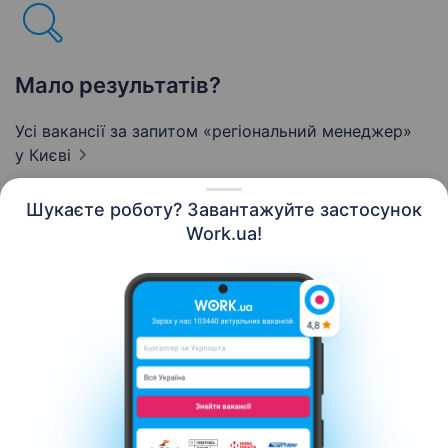
Мало результатів?
Усі вакансії за запитом «регіональний менеджер»
у Києві
Шукаєте роботу? Завантажуйте застосунок
Work.ua!
Українська
Ресурси
Контакти
Про нас
Кар’єра