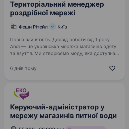
Територіальний менеджер
роздрібної мережі
Фешн Рітейл
Київ
Повна зайнятість. Досвід роботи від 1 року.
Andi — це українська мережа магазинів одягу
та взуття. Ми створюємо моду, яка доступна
кожному: стильну, яскраву, щотижня
оновлену — за приємними цінами.
6 днів тому
Ми динамічні, щирі й відверті — і такими ж
хочемо бачити…
Керуючий-адміністратор у
мережу магазинів питної води