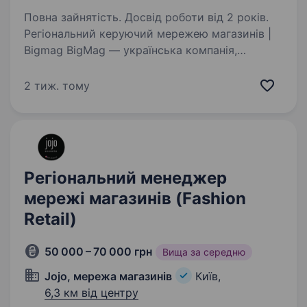
Повна зайнятість. Досвід роботи від 2 років.
Регіональний керуючий мережею магазинів |
Bigmag BigMag — українська компанія,
що працює у сегменті преміум-техніки
та аксесуарів від світових брендів, зокрема
2 тиж. тому
Apple, Dyson, EcoFlow та інших. Наша
команда — це люди,…
Регіональний менеджер
мережі магазинів (Fashion
Retail)
50 000 – 70 000 грн
Вища за середню
Jojo, мережа магазинів
Київ,
6,3 км від центру