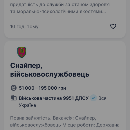
придатність до служби за станом здоров’я
та морально-психологічними якостями
хороша фізична підготовка та витривалість
комунікабельність, уміння працювати
10 год. тому
в команді та виконувати…
Снайпер,
військовослужбовець
51 000 – 195 000 грн
Військова частина 9951 ДПСУ
Вся
Україна
Повна зайнятість. Вакансія: Снайпер,
військовослужбовець Місце роботи: Державна