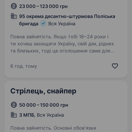
23 000 – 123 000 грн
95 окрема десантно-штурмова Поліська
бригада
Вся Україна
Повна зайнятість. Якщо тобі 18−24 роки і
ти хочеш захищати Україну, свій дім, рідних
та близьких, тоді це оголошення саме для
тебе! 95-та окрема десантно-штурмова
Поліська бригада проводить набір на
6 год. тому
військову службу за контрактом…
Стрілець, снайпер
50 000 – 150 000 грн
3 МПБ
, Вся Україна
Повна зайнятість. Основні обов'язки