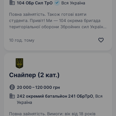
104 ОБр Сил ТрО
Вся Україна
Повна зайнятість. Також готові взяти
студента. Привіт! Ми — 104 окрема бригада
територіальної оборони Збройних сил України,
сформована для захисту нашої країни у
Рівненській області та по всій Україні. Якщо ти
10 год. тому
відчуваєш покликання служити, готовий стати
на захист…
Снайпер (2 кат.)
20 000 – 120 000 грн
242 окремий батальйон 241 ОБрТрО
, Вся
Україна
Повна зайнятість. Вимоги: вік від 18 років