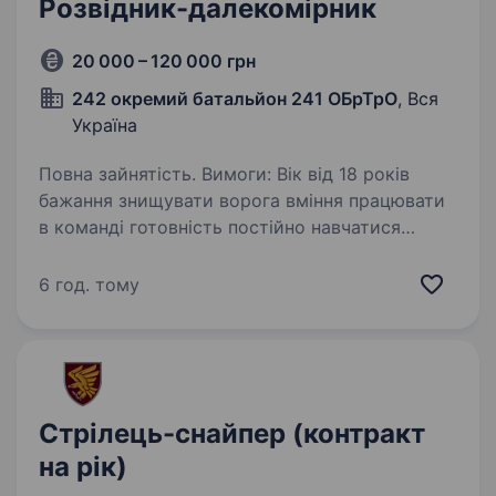
Розвідник-далекомірник
20 000 – 120 000 грн
242 окремий батальйон 241 ОБрТрО
, Вся
Україна
Повна зайнятість. Вимоги: Вік від 18 років
бажання знищувати ворога вміння працювати
в команді готовність постійно навчатися
та розвиватися здатність працювати під
тиском і приймати швидкі рішення готовність
6 год. тому
до виконання…
Стрілець-снайпер (контракт
на рік)