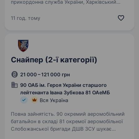
прикордонна служба України, Харківський
прикордонний загін Тип роботи: Віддалена
Обов’язки: Виконання завдань забезпечення
11 год. тому
безпеки та оборони національних…
Снайпер (2-ї категорії)
21 000 – 121 000 грн
90 ОАБ ім. Героя України старшого
лейтенанта Івана Зубкова 81 ОАеМБ
Вся Україна
Повна зайнятість. 90 окремий аеромобільний
батальйон в складі 81 окремої аеромобільної
Слобожанської бригади ДШВ ЗСУ шукає
спеціалістів в батальйони та інші підрозділи.