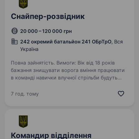
Снайпер-розвідник
20 000 – 120 000 грн
242 окремий батальйон 241 ОБрТрО
, Вся
Україна
Повна зайнятість. Вимоги: Вік від 18 років
бажання знищувати ворога вміння працювати
в команді навички влучної стрільби будуть
перевагою здатність працювати під тиском і
приймати швидкі рішення готовність
7 год. тому
до виконання…
Командир відділення