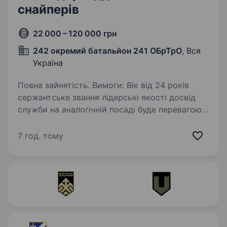
снайперів
22 000 – 120 000 грн
242 окремий батальйон 241 ОБрТрО
, Вся
Україна
Повна зайнятість. Вимоги: Вік від 24 років
сержантське звання лідерські якості досвід
служби на аналогічній посаді буде перевагою
придатність до військової служби
за морально-психологічними та фізичними
7 год. тому
якостями висока…