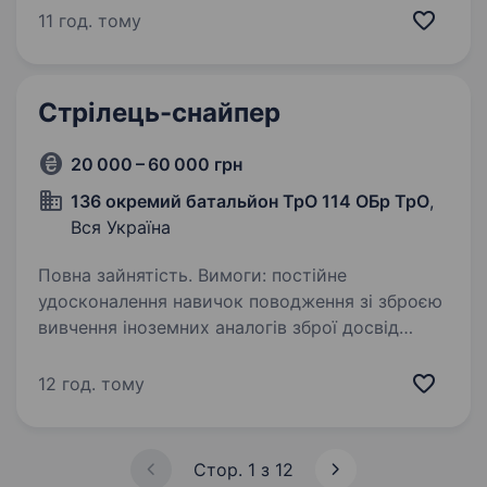
Вимоги: вік від 18 до 50 років; готовність
11 год. тому
працювати в зоні…
Стрілець-снайпер
20 000 – 60 000 грн
136 окремий батальйон ТрО 114 ОБр ТрО
,
Вся Україна
Повна зайнятість. Вимоги: постійне
удосконалення навичок поводження зі зброєю
вивчення іноземних аналогів зброї досвід
військової служби буде перевагою Умови
роботи: мобілізація до кінця воєнного стану
12 год. тому
або служба за контрактом,…
Стор. 1 з 12