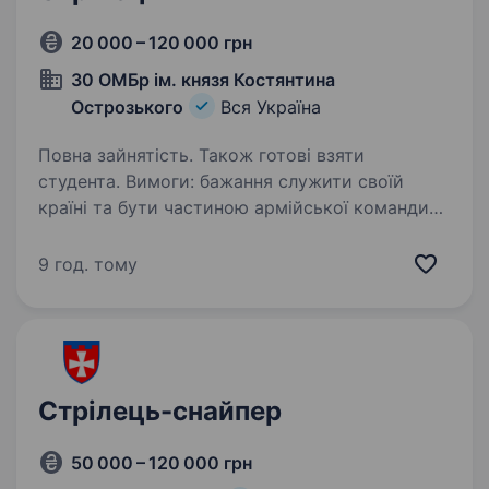
20 000 – 120 000 грн
30 ОМБр ім. князя Костянтина
Острозького
Вся Україна
Повна зайнятість. Також готові взяти
студента. Вимоги: бажання служити своїй
країні та бути частиною армійської команди
фізична витривалість вік від 18 до 40 років
відсутність протипоказань до військової
9 год. тому
служби Умови роботи: Умови служби для
кандидатів…
Стрілець-снайпер
50 000 – 120 000 грн