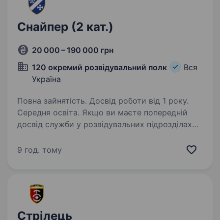
Снайпер (2 кат.)
20 000 – 190 000 грн
120 окремий розвідувальний полк
Вся
Україна
Повна зайнятість. Досвід роботи від 1 року.
Середня освіта. Якщо ви маєте попередній
досвід служби у розвідувальних підрозділах
та вміння працювати з різними типами зброї,
готові до тривалих відряджень та складних
9 год. тому
умов роботи, запрошуємо вас стати частиною
нашої професійної…
Стрілець