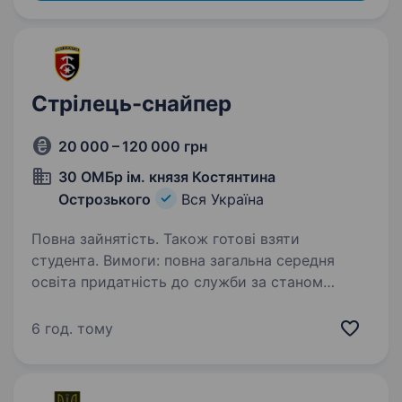
Стрілець-снайпер
20 000 – 120 000 грн
30 ОМБр ім. князя Костянтина
Острозького
Вся Україна
Повна зайнятість. Також готові взяти
студента. Вимоги: повна загальна середня
освіта придатність до служби за станом
здоров’я і моральними якостями хороша
фізична підготовка буде перевагою
6 год. тому
вмотивованість до служби українському
народу та захисту суверенітету…