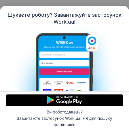
Шукаєте роботу? Завантажуйте застосунок
Work.ua!
Українська
Ресурси
Контакти
Про нас
Кар’єра
Новини Work.ua
Допомога
Умови використання
Роботодавцю
Ви роботодавець?
© 2006–2026 Work.ua. Сервіс пошуку роботи №1 в
Завантажте застосунок Work.ua: HR
для пошуку
Україні.
працівників.