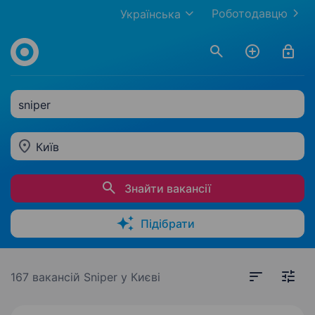
Роботодавцю
Українська
sniper
Київ
Знайти вакансії
Підібрати
167 вакансій
Sniper у Києві