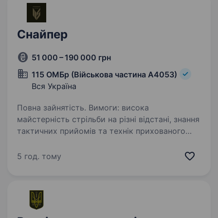
Снайпер
51 000 – 190 000 грн
115 ОМБр (Військова частина А4053)
Вся Україна
Повна зайнятість. Вимоги: висока
майстерність стрільби на різні відстані, знання
тактичних прийомів та технік прихованого
пересування. Освіта не обов’язкова, проте
великою перевагою буде військова або
5 год. тому
спортивна підготовка…