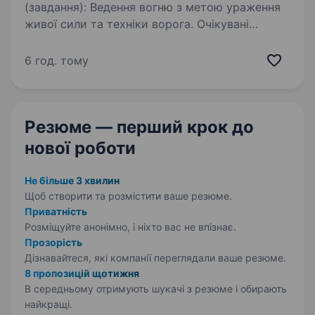
(завдання): Ведення вогню з метою ураження
живої сили та техніки ворога. Очікувані
результати: ефективне ураження ворога
на полі бою; вміння влучно стріляти; виконання
6 год. тому
бойових завдань; …
Резюме — перший крок
до
нової роботи
Не більше 3 хвилин
Щоб створити та розмістити ваше
резюме.
Приватність
Розміщуйте анонімно, і ніхто вас не впізнає.
Прозорість
Дізнавайтеся, які компанії переглядали ваше резюме.
8 пропозицій щотижня
В середньому отримують шукачі з резюме і обирають
найкращі.