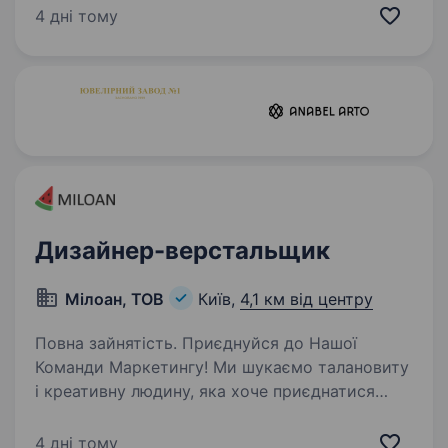
зробити роботу користувачів максимально
4 дні тому
зручною, швидкою та ефективною. Зараз
ми шукаємо…
Дизайнер-верстальщик
Мілоан, ТОВ
Київ,
4,1 км від центру
Повна зайнятість. Приєднуйся до Нашої
Команди Маркетингу! Ми шукаємо талановиту
і креативну людину, яка хоче приєднатися
до нашої дружньої та веселої маркетингової
команди. Якщо ти вільно володієш графічними
4 дні тому