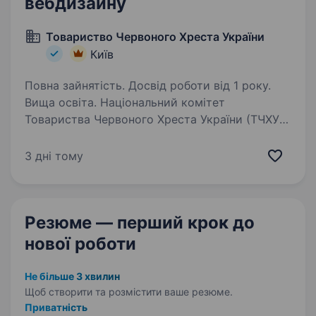
вебдизайну
Товариство Червоного Хреста України
Київ
Повна зайнятість. Досвід роботи від 1 року.
Вища освіта. Національний комітет
Товариства Червоного Хреста України (ТЧХУ)
оголошує конкурс на посаду Провідного
фахівця/чині з UI/UX та вебдизайну
3 дні тому
Товариство Червоного Хреста України —
найбільша гуманітарна організація України,…
Резюме — перший крок
до
нової роботи
Не більше 3 хвилин
Щоб створити та розмістити ваше
резюме.
Приватність