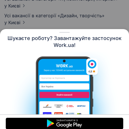
у Києві
Усі вакансії в категорії «Дизайн, творчість»
у Києві
Шукаєте роботу? Завантажуйте застосунок
Work.ua!
Українська
Ресурси
Контакти
Про нас
Кар’єра
Новини Work.ua
Допомога
Умови використання
Роботодавцю