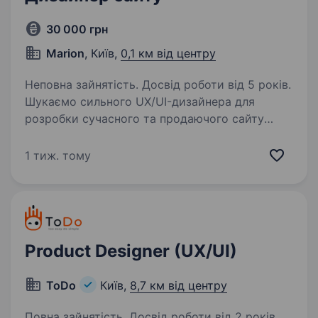
30 000 грн
Marion
, Київ,
0,1 км від центру
Неповна зайнятість. Досвід роботи від 5 років.
Шукаємо сильного UX/UI-дизайнера для
розробки сучасного та продаючого сайту
люксового бренду. Вже є: попередня
структура та макети сайту; основні кольори
1 тиж. тому
та візуальний напрямок; концепція, смисли
та стилістика…
Product Designer (UX/UI)
ToDo
Київ,
8,7 км від центру
Повна зайнятість. Досвід роботи від 2 років.