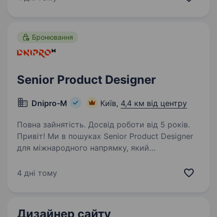
редакторами, такими як Photoshop…
Бронювання
Senior Product Designer
Dnipro-M
Київ,
4,4 км від центру
Повна зайнятість. Досвід роботи від 5 років.
Привіт! Ми в пошуках Senior Product Designer
для міжнародного напрямку, який
допомагатиме створювати зручні, сучасні
та ефективні цифрові продукти для
4 дні тому
європейських ринків і матиме реальний вплив
на їхній розвиток…
Дизайнер сайту