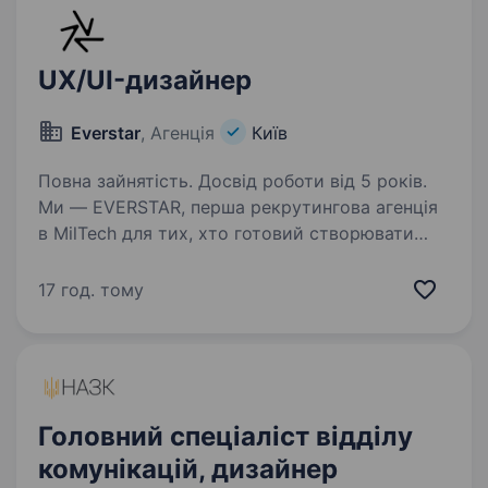
UX/UI-дизайнер
Everstar
, Агенція
Київ
Повна зайнятість. Досвід роботи від 5 років.
Ми — EVERSTAR, перша рекрутингова агенція
в MilTech для тих, хто готовий створювати
технологічне майбутнє. Але досить про нас,
розказуємо про роль. Компанія, що створює
17 год. тому
технології для оборони України, знаходиться…
Головний спеціаліст відділу
комунікацій, дизайнер