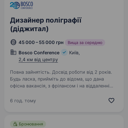
Дизайнер поліграфії
(діджитал)
45 000 – 55 000 грн
Вища за середню
Bosco Conference
Київ,
2,4 км від центру
Повна зайнятість. Досвід роботи від 2 років.
Будь ласка, прийміть до відома, що дана
офісна вакансія, з фрілансом і на віддаленні
ми не співпрацюємо! Ми, компанія з 20-річною
історією успіху в організації міжнародних
6 год. тому
бізнес-конференцій, запрошуємо у команду…
Бронювання