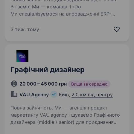
Вітаємо! Ми — команда ToDo
Ми спеціалізуємося на впровадженні ERP-
систем для автоматизації бізнесу, а також
розробляємо власні IT-продукти. Зараз
3 тиж. тому
ми розширюємо команду Applic — напрям, що
відповідає за вебпродукти,…
Графічний дизайнер
20 000 – 45 000 грн
Вища за середню
VAU.Agency
Київ,
2,0 км від центру
Повна зайнятість. Ми — агенція продакт
маркетингу VAU.agency і шукаємо Графічного
дизайнера (middle / senior) для приєднання
до нашої команди. Ми спеціалізуємося