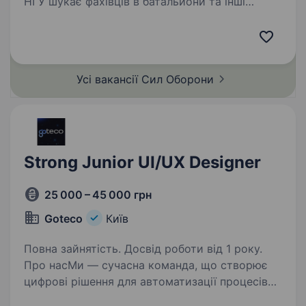
НГУ шукає фахівців в батальйони та інші
підрозділи. Обов’язки: розробка дизайну
вебсайтів та посадкових сторінок; адаптація
дизайнів під мобільні, планшетні та десктопні
пристрої; створення…
Усі вакансії Сил
Оборони
Strong Junior UI/UX Designer
25 000 – 45 000 грн
Goteco
Київ
Повна зайнятість. Досвід роботи від 1 року.
Про насМи — сучасна команда, що створює
цифрові рішення для автоматизації процесів
у сфері електронних сервісів. Наша мета —