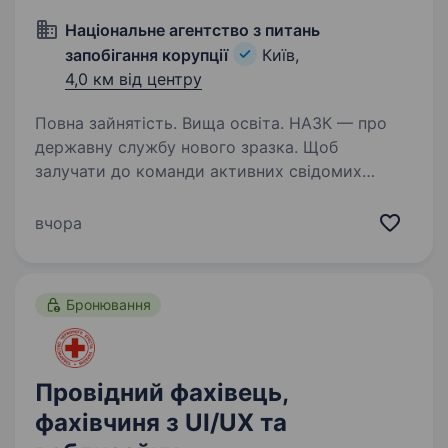
Національне агентство з питань
запобігання корупції
Київ,
4,0 км від центру
Повна зайнятість. Вища освіта. НАЗК — про
державну службу нового зразка. Щоб
залучати до команди активних свідомих
українців, НАЗК створило місце сили
доброчесних людей, де кожен поділяє такі
вчора
цінності, як доброчесність, патріотизм,
людиноцентричність,…
Бронювання
Провідний фахівець,
фахівчиня з UI/UX та