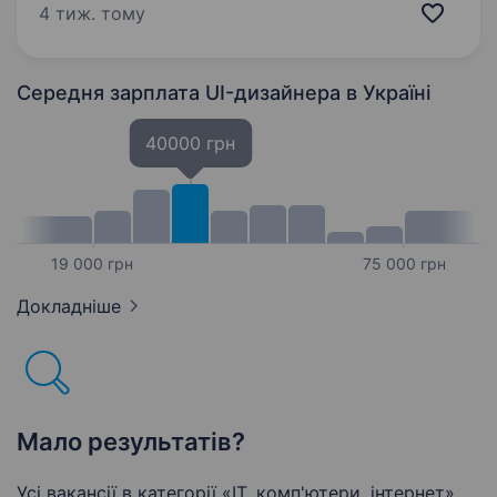
на створенні корпоративних сайтів та
4 тиж. тому
інтернет-магазинів для бізнесу…
Середня зарплата UI-дизайнера
в Україні
40000 грн
19 000 грн
75 000 грн
Докладніше
Мало результатів?
Усі вакансії в категорії «IT, комп'ютери, інтернет»