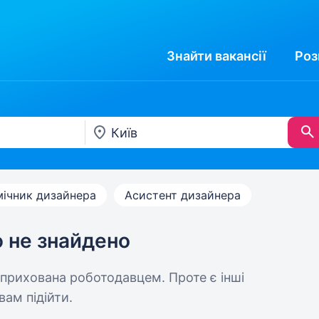
Знайти
вакансії
Роз
ічник дизайнера
Асистент дизайнера
ю не знайдено
 прихована роботодавцем. Проте є інші
вам підійти.