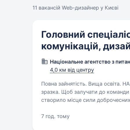
11 вакансій
Web-дизайнер у Києві
Головний спеціаліс
комунікацій, диза
Національне агентство з питан
4,0 км від центру
Повна зайнятість. Вища освіта. НАЗК — про державну службу нового
зразка. Щоб залучати до команди 
створило місце сили доброчесних 
як доброчесність, патріотизм, лю
7 год. тому