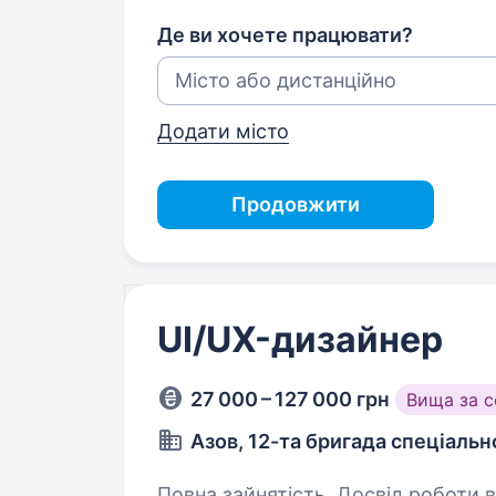
Де ви хочете працювати?
Додати місто
Продовжити
UI/UX-дизайнер
27 000 – 127 000 грн
Вища за 
Азов, 12-та бригада спеціаль
Повна зайнятість. Досвід роботи ві