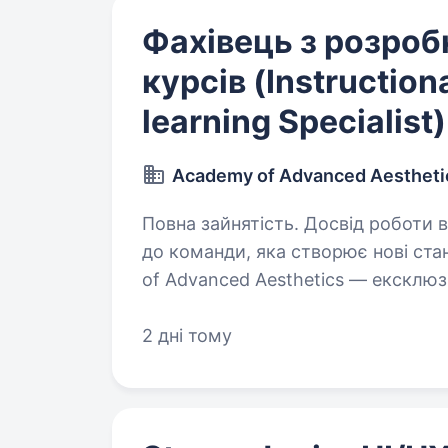
Фахівець з розроб
курсів (Instruction
learning Specialist)
Academy of Advanced Aestheti
Повна зайнятість. Досвід роботи від 2 ро
до команди, яка створює нові ста
of Advanced Aesthetics — ексклю
світових брендів в естетичній мед
…
2 дні тому