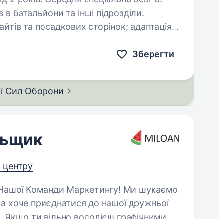
 в батальйони та інші підрозділи.
дизайнів під мобільні, планшетні та десктопні пристрої; створення…
Зберегти
ії Сил
Оборони
льщик
д центру
ка хоче приєднатися до нашої дружньої
. Якщо ти вільно володієш графічними