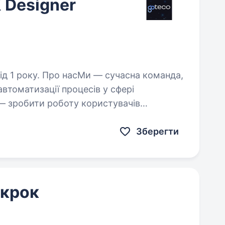
X Designer
сучасна команда,
втоматизації процесів у сфері
 — зробити роботу користувачів
та ефективною. Зараз ми шукаємо…
Зберегти
 крок