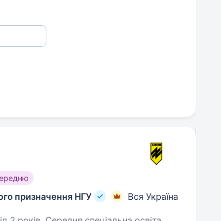
середню
ного призначення НГУ
Вся Україна
д 2 років. Середня спеціальна освіта.