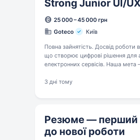
Strong Junior UI/U
25 000 – 45 000 грн
Goteco
Київ
Повна зайнятість. Досвід роботи від 1 року. Про насМи — 
що створює цифрові рішення для а
електронних сервісів. Наша мета
максимально зручною, швидкою 
3 дні тому
Резюме — перший
до нової роботи