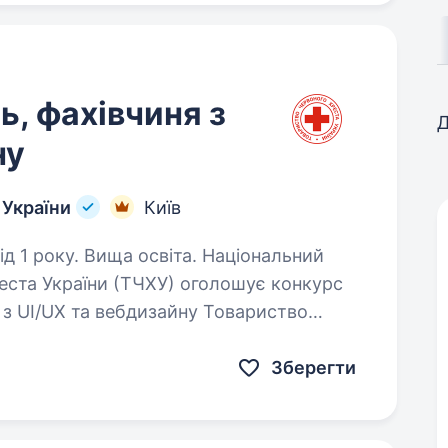
ь, фахівчиня з
Д
ну
 України
Київ
у. Вища освіта. Національний
еста України (ТЧХУ) оголошує конкурс
і з UI/UX та вебдизайну Товариство
льша гуманітарна організація України,…
Зберегти