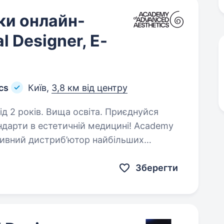
ки онлайн-
al Designer, E-
cs
Київ,
3,8 км від центру
ків. Вища освіта. Приєднуйся
ндарти в естетичній медицині! Academy
зивний дистриб’ютор найбільших
ицині та неврології (Radiesse, BELOTERO,
Зберегти