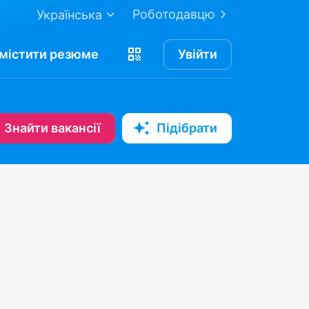
Роботодавцю
Українська
містити
резюме
Увійти
Знайти вакансії
Підібрати