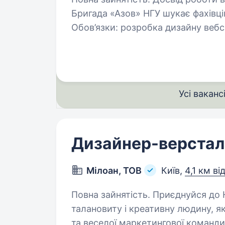
Бригада «Азов» НГУ шукає фахівців
Обов’язки: розробка дизайну вебсайтів та посадкових сторінок; адаптація
Усі ваканс
Дизайнер-верста
Мілоан, ТОВ
Київ,
4,1 км ві
Повна зайнятість. Приєднуйся до Нашої Команди Маркетингу! Ми шукаємо
талановиту і креативну людину, я
та веселої маркетингової команди