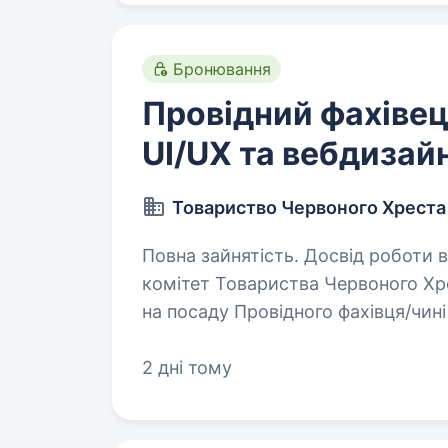
Бронювання
Провідний фахівец
UI/UX та вебдизай
Товариство Червоного Хреста
Повна зайнятість. Досвід роботи від 1 рок
комітет Товариства Червоного Хр
на посаду Провідного фахівця/чин
Червоного Хреста України — найбі
2 дні тому