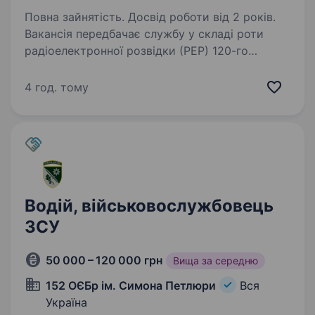
Повна зайнятість. Досвід роботи від 2 років.
Вакансія передбачає службу у складі роти
радіоелектронної розвідки (РЕР) 120-го
окремого розвідувального полку. Обов’язки:
підтримувати особовий склад, озброєння,
4 год. тому
техніку в постійній бойовій готовності;
навчати…
Водій, військовослужбовець
ЗСУ
50 000 – 120 000 грн
Вища за середню
152 ОЄБр ім. Симона Петлюри
Вся
Україна