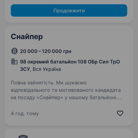
Продовжити
Снайпер
20 000 – 120 000 грн
98 окремий батальйон 108 ОБр Сил ТрО
ЗСУ
, Вся Україна
Повна зайнятість. Ми шукаємо
відповідального та мотивованого кандидата
на посаду «Снайпер» у нашому батальйоні.
Якщо ви зацікавлені у військовій кар'єрі
та маєте бажання приєднатися до нашої
4 год. тому
команди, ця вакансія може бути саме для…