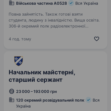
Військова частина А0528
Вся Україна
Повна зайнятість. Також готові взяти
студента, людину з інвалідністю. Вища освіта.
306-й окремий полк радіоелектронної
боротьби, з успіхом беремо активну участь у
відсічі, виявленні та знищенні ворожої техніки
4 год. тому
та живої сили противника. Шукаємо амбітну,
відповідальну та з чіткою життєвою позицією,
…
Начальник майстерні,
старший сержант
23 000 – 193 000 грн
120 окремий розвідувальний полк
Вся
Україна