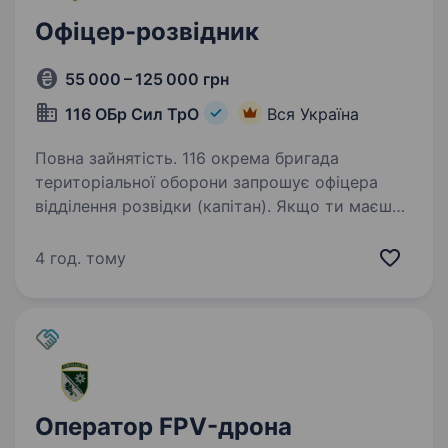
Офіцер-розвідник
55 000 – 125 000 грн
116 ОБр Сил ТрО
Вся Україна
Повна зайнятість. 116 окрема бригада
територіальної оборони запрошує офіцера
відділення розвідки (капітан). Якщо ти маєш
офіцерське звання, досвід керівництва або
бажання долучитися до бойового управління
4 год. тому
в сучасній армії — ця посада…
Оператор FPV-дрона