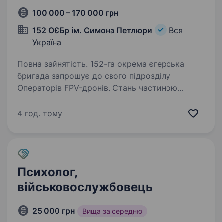
100 000 – 170 000 грн
152 ОЄБр ім. Симона Петлюри
Вся
Україна
Повна зайнятість. 152-га окрема єгерська
бригада запрошує до свого підрозділу
Операторів FPV-дронів. Стань частиною
елітної команди, що керує сучасними
безпілотними системами на передовій!
4 год. тому
Обов’язки: Керування FPV-дронами під час…
Психолог,
військовослужбовець
25 000 грн
Вища за середню