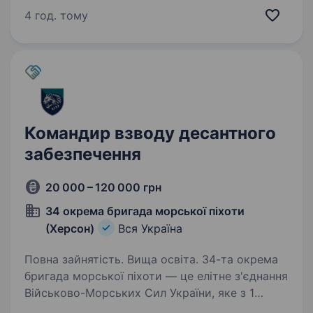
став Інтернаціональний батальйон бригади
4 год. тому
Азов, розширився до полку…
Командир взводу десантного
забезпечення
20 000 – 120 000 грн
34 окрема бригада морської піхоти
(Херсон)
Вся Україна
Повна зайнятість. Вища освіта. 34-та окрема
бригада морської піхоти — це елітне з'єднання
Військово-Морських Сил України, яке з 1
лютого 2025 року офіційно стало частиною