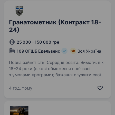
Гранатометник (Контракт 18-
24)
25 000 – 150 000 грн
109 ОГШБ Едельвейс
Вся Україна
Повна зайнятість. Середня освіта. Вимоги: вік
18−24 роки (вікові обмеження повʼязані
з умовами програми); бажання служити своїй
країні та бути частиною злагодженої команди;
готовність виконувати завдання в зоні
4 год. тому
активних бойових дій; придатність…