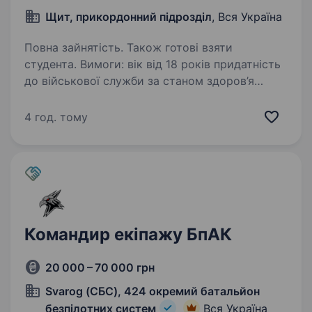
Щит, прикордонний підрозділ
, Вся Україна
Повна зайнятість. Також готові взяти
студента. Вимоги: вік від 18 років придатність
до військової служби за станом здоров’я
та морально-психологічними якостями
відсутність судимостей Умови роботи:
4 год. тому
мобілізація до кінця воєнного стану або
служба за контрактом…
Командир екіпажу БпАК
20 000 – 70 000 грн
Svarog (СБС), 424 окремий батальйон
безпілотних систем
Вся Україна