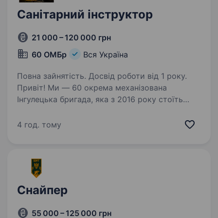
Санітарний інструктор
21 000 – 120 000 грн
60 ОМБр
Вся Україна
Повна зайнятість. Досвід роботи від 1 року.
Привіт! Ми — 60 окрема механізована
Інгулецька бригада, яка з 2016 року стоїть
на захисті України, демонструючи мужність,
силу і відданість. Наша бригада — це команда
4 год. тому
справжніх захисників, які цінують підтримку…
Снайпер
55 000 – 125 000 грн