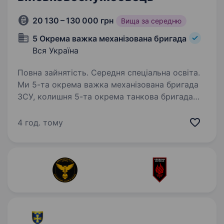
20 130 – 130 000 грн
Вища за середню
5 Окрема важка механізована бригада
Вся Україна
Повна зайнятість. Середня спеціальна освіта.
Ми 5-та окрема важка механізована бригада
ЗСУ, колишня 5-та окрема танкова бригада
на чолі з командиром, який здобув особливе
визнання в битві за Бахмут, коли його
4 год. тому
підрозділ утримував стратегічно важливі
позиції…