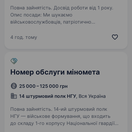
Повна зайнятість. Досвід роботи від 1 року.
Опис посади: Ми шукаємо
військовослужбовців, патріотично
налаштованих, військовозобов'язаних
громадян України для виконання завдання
4 год. тому
з оборони, захисту і стримування російської
агресії на території України та знищення…
Номер обслуги міномета
25 000 – 125 000 грн
14 штурмовий полк НГУ
, Вся Україна
Повна зайнятість. 14-ий штурмовий полк
НГУ — військове формування, що входить
до складу 1-го корпусу Національної гвардії
України «Азов». Підрозділ, фундаментом якого