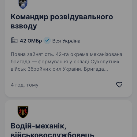
Командир розвідувального
взводу
42 ОМБр
Вся Україна
Повна зайнятість. 42-га окрема механізована
бригада — формування у складі Сухопутних
військ Збройних сил України. Бригада
створена в 2023 році. З літа 2023 року воїни
бригади успішно виконують бойові завдання
4 год. тому
на Сході України в районі…
Водій-механік,
військовослужбовець