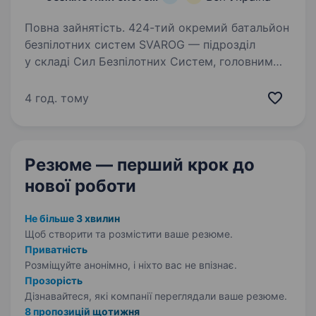
Повна зайнятість. 424-тий окремий батальйон
безпілотних систем SVAROG — підрозділ
у складі Сил Безпілотних Систем, головним
завданням якого є виявлення та ураження
військової техніки, позицій та особового
4 год. тому
складу ворога різними комплексами…
Резюме — перший крок
до
нової роботи
Не більше 3 хвилин
Щоб створити та розмістити ваше
резюме.
Приватність
Розміщуйте анонімно, і ніхто вас не впізнає.
Прозорість
Дізнавайтеся, які компанії переглядали ваше резюме.
8 пропозицій щотижня