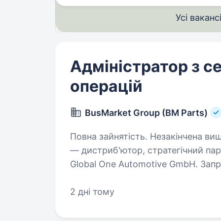
Усі ваканс
Адміністратор з с
операцій
BusMarket Group (BM Parts)
Повна зайнятість. Незакінчена вища освіта. Bu
— дистриб'ютор, стратегічний пар
Global One Automotive GmbH. Зап
2 дні тому