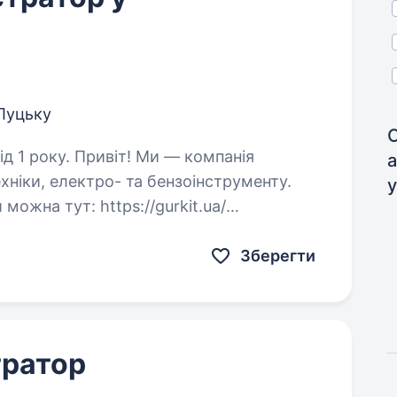
 Луцьку
 Ми — компанія
а
ехніки, електро- та бензоінструменту.
ttps://gurkit.ua/
https://www.instagram.com/gurkit.ua/ https://www.facebook.com/gurkitua/…
Зберегти
тратор