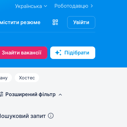
Роботодавцю
Українська
містити
резюме
Увійти
Знайти вакансії
Підібрати
рану
Хостес
Розширений фільтр
Пошуковий запит