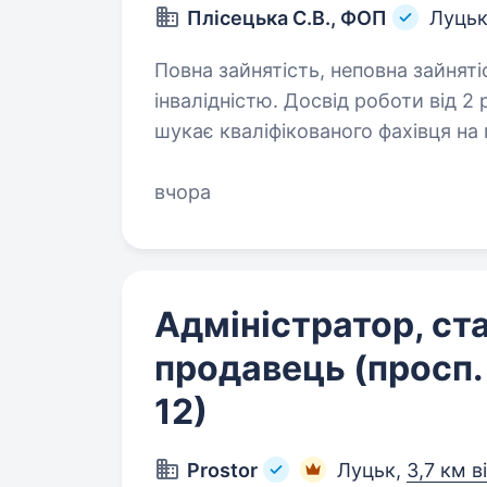
Плісецька С.В., ФОП
Луць
Повна зайнятість, неповна зайняті
інвалідністю. Досвід роботи від 2 років. Вища
шукає кваліфікованого фахівця на
людину, яка буде дбати не тільки
а й бути «обличчям» садочку, ст
вчора
Адміністратор, с
продавець (просп.
12)
Prostor
Луцьк,
3,7 км в