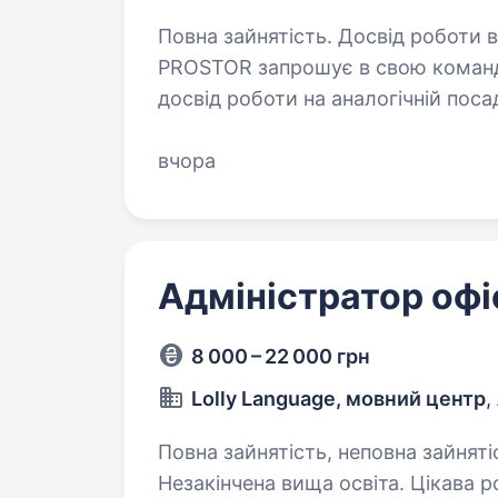
Повна зайнятість. Досвід роботи від 1 року. Національна 
PROSTOR запрошує в свою коман
досвід роботи на аналогічній посаді 
касової дисципліни; з
вчора
Адміністратор офі
8 000 – 22 000 грн
Lolly Language, мовний центр
,
Повна зайнятість, неповна зайнятіс
Незакінчена вища освіта. Цікава робота в дружньому колективі