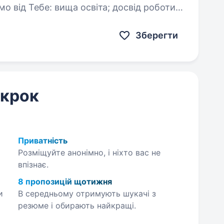
віта; досвід роботи
чений користувач:
Зберегти
 крок
Приватність
Розміщуйте анонімно, і ніхто вас не
впізнає.
8 пропозицій щотижня
и
В середньому отримують шукачі з
резюме і обирають найкращі.