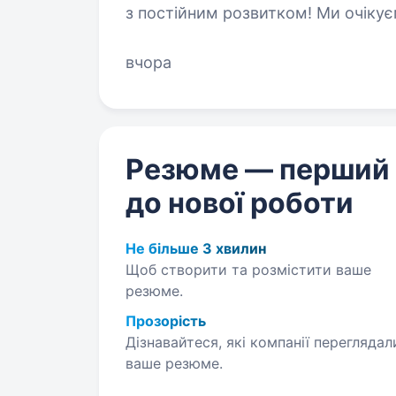
з постійним розвитком! Ми очікуємо від Тебе: вища ос
в навчальних закладах або на мовних курсах досвід
вчора
MS Office (Word, Excel),…
Резюме — перший
до нової роботи
Не більше 3 хвилин
Щоб створити та розмістити ваше
резюме.
Прозорість
Дізнавайтеся, які компанії переглядал
ваше резюме.