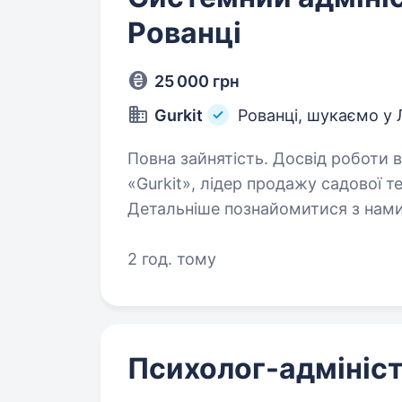
Рованці
25 000 грн
Gurkit
Рованці, шукаємо у
Повна зайнятість. Досвід роботи від 1 року. Привіт!
«Gurkit», лідер продажу садової т
Детальніше познайомитися з нами можна тут: h
2 год. тому
Психолог-адмініс