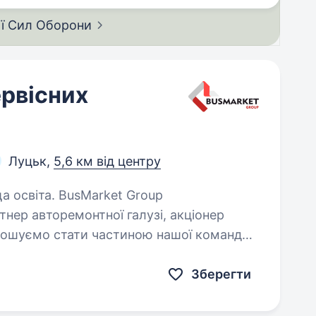
ії Сил
Оборони
ервісних
Луцьк,
5,6 км від центру
sMarket Group
тнер авторемонтної галузі, акціонер
рошуємо стати частиною нашої команди
на посаді системного адміністратора : Обов’язки: Прийом та реєстрація…
Зберегти