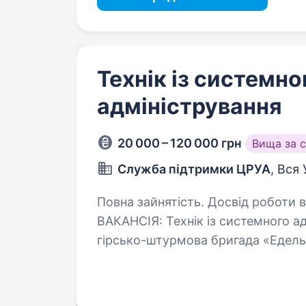
Технік із системно
адміністрування
20 000 – 120 000 грн
Вища за 
Служба підтримки ЦРУА
, Вся 
Повна зайнятість. Досвід роботи ві
ВАКАНСІЯ: Технік із системного а
гірсько-штурмова бригада «Едельвейс» —
позиціюШукаємо відповідального т
для підтримки інформаційних…