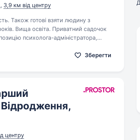
Д
к,
3,9 км від центру
сть. Також готові взяти людину з
 освіта. Приватний садочок
 позицію психолога-адміністратора,
 про психологічний комфорт дітей,
ворюючи довірливу і творчу атмосферу!…
Зберегти
тарший
 Відродження,
ід центру