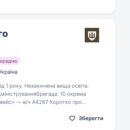
го
середню
Україна
д 1 року. Незакінчена вища освіта.
дмініструванняБригада: 10 окрема
 в/ч А4267 Коротко про
ехніка із системного адміністрування
Зберегти