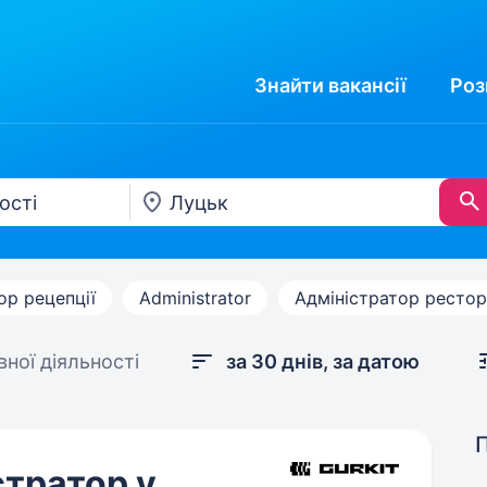
Знайти
вакансії
Роз
ор рецепції
Administrator
Адміністратор ресто
ної діяльності
за 30 днів, за датою
тратор у