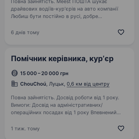
Повна зайнятість. Meest ПОШТА шукає
драйвових водіїв-кур'єрів на авто компанії
Любиш бути постійно в русі, добре
орієнтуєшся у місті або майстер навігації
по картам? Тоді ми точно шукаємо саме тебе!
6 днів тому
Що потрібно робити? доставляти…
Помічник керівника, курʼєр
15 000 – 20 000 грн
ChouChoú
, Луцьк,
0,6 км від центру
Повна зайнятість. Досвід роботи від 1 року.
Вимоги: Досвід на адміністративних/
операційних посадах від 1 року Впевнений
користувач ПК (Google Таблиці, Word/Google
Docs, Telegram) Уважність до деталей,
1 тиж. тому
відповідальність, самостійність Готовність