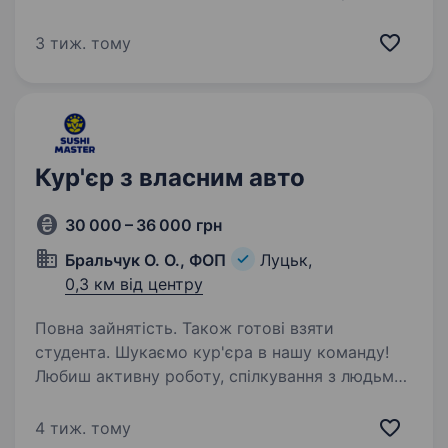
Бажання працювати на довгостроковій основі
Умови роботи: 6-ти денний робочий тиждень,
3 тиж. тому
неділя вихідний плюс двам оплачуваних
вихідні в місяць за бажанням водія Обов’язки:
…
Кур'єр з власним авто
30 000 – 36 000 грн
Бральчук О. О., ФОП
Луцьк,
0,3 км від центру
Повна зайнятість. Також готові взяти
студента. Шукаємо кур'єра в нашу команду!
Любиш активну роботу, спілкування з людьми
та не сидиш на місці? Тоді ця вакансія саме
для тебе! Нам важливо, щоб ти був/була:
4 тиж. тому