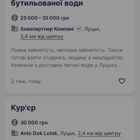
бутильованої води
25 000 – 35 000 грн
Аквапартнер Компані
Луцьк,
3,4 км від центру
Повна зайнятість, неповна зайнятість. Також
готові взяти студента, людину з інвалідністю.
Компанія з доставки питної води у Луцьку
запрошує у команду відповідального
та охайного водія-кур'єра. Вимоги: Наявність
2 тиж. тому
водійського посвідчення категорії B. Досвід
водіння від 1 року. Фізична витривалість,…
Кур'єр
30 000 грн
Avto Dok Lutsk
, Луцьк,
2,4 км від центру