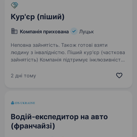
Кур'єр (піший)
Компанія прихована
Луцьк
Неповна зайнятість. Також готові взяти
людину з інвалідністю. Піший кур'єр (часткова
зайнятість) Компанія підтримує інклюзивність
та відкрита до співпраці з ветеранами і
людьми з інвалідністю. Місто: Луцьк Графік
2 дні тому
роботи: Неповна зайнятість, робота всього 1
раз на тиждень.…
Водій-експедитор на авто
(франчайзі)