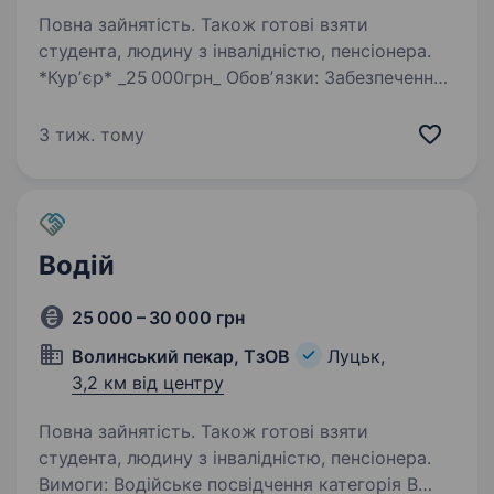
Повна зайнятість. Також готові взяти
студента, людину з інвалідністю, пенсіонера.
*Курʼєр* _25 000грн_ Обовʼязки: Забезпечення
своєчасної та безпечної доставки замовлень
клієнтам; Контроль за станом товару під час
3 тиж. тому
транспортування; Комплектація товару ;
Завантаження та вивантаження товару…
Водій
25 000 – 30 000 грн
Волинський пекар, ТзОВ
Луцьк,
3,2 км від центру
Повна зайнятість. Також готові взяти
студента, людину з інвалідністю, пенсіонера.
Вимоги: Водійське посвідчення категорія В