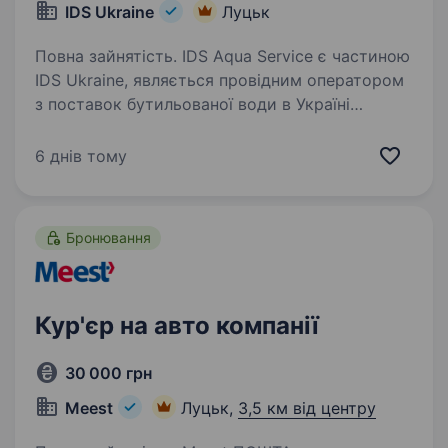
IDS Ukraine
Луцьк
Повна зайнятість. IDS Aqua Service є частиною
IDS Ukraine, являється провідним оператором
з поставок бутильованої води в Україні
торгових марок «Аляска», «Моршинська»,
«Миргородська» та «Аква Лайф». Під брендом
6 днів тому
«My Water Shop» компанія…
Бронювання
Кур'єр на авто компанії
30 000 грн
Meest
Луцьк,
3,5 км від центру