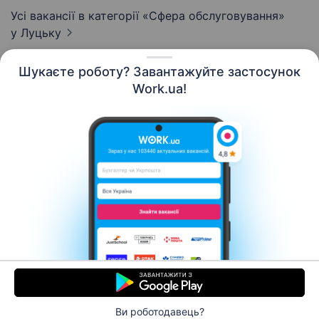
Усі вакансії в категорії «Сфера обслуговування»
у Луцьку
Шукаєте роботу? Завантажуйте застосунок
Work.ua!
Українська
Ресурси
Контакти
Про нас
Кар’єра
Новини Work.ua
Допомога
Умови використання
Роботодавцю
Ви роботодавець?