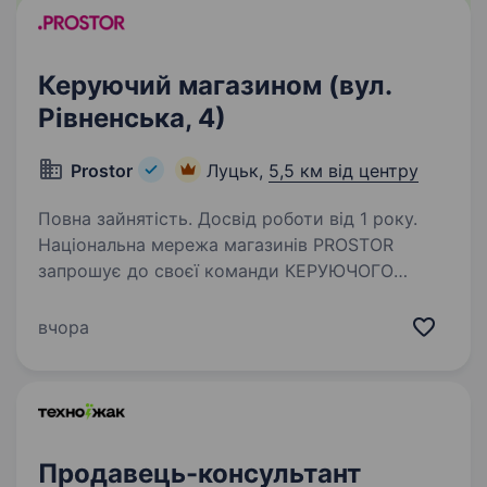
Керуючий магазином (вул.
Рівненська, 4)
Prostor
Луцьк,
5,5 км від центру
Повна зайнятість. Досвід роботи від 1 року.
Національна мережа магазинів PROSTOR
запрошує до своєї команди КЕРУЮЧОГО
МАГАЗИНОМ Вимоги: досвід роботи
на керівній посаді, перевага надається досвіду
вчора
у роздрібній торгівлі; успішний досвід
формування команди;…
Продавець-консультант