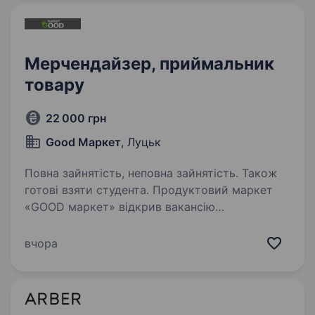
Мерчендайзер, приймальник
товару
22 000 грн
Good Маркет
, Луцьк
Повна зайнятість, неповна зайнятість. Також
готові взяти студента. Продуктовий маркет
«GOOD маркет» відкрив вакансію
мерчендайзера — приймальника товару. Якщо
ти відповідальний та любиш порядок, не маєш
вчора
шкідливих звичок, хочеш працювати
в молодому колективі, тоді тобі до нас.…