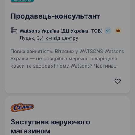
Продавець-консультант
Watsons Україна (ДЦ Україна, ТОВ)
Луцьк,
3,4 км від центру
Повна зайнятість. Вітаємо у WATSONS Watsons
Україна — це роздрібна мережа товарів для
краси та здоров’я! Чому Watsons? Частина
великої сім'ї A.S. Watson Group: найбільшої
у світі мережі роздрібної торгівлі продукцією
для краси…
Заступник керуючого
магазином