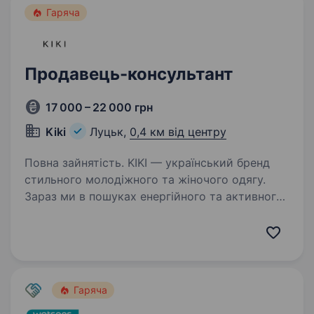
Гаряча
Продавець-консультант
17 000 – 22 000 грн
Kiki
Луцьк,
0,4 км від центру
Повна зайнятість. KIKI — український бренд
стильного молодіжного та жіночого одягу.
Зараз ми в пошуках енергійного та активного
співробітника на посаду продавця-
консультанта в наш магазин, який стане
невідʼємною частиною команди…
Гаряча