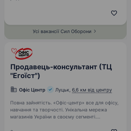
підрозділ — 1-й Окремий Центр БпС —
це перший у світі підрозділ «технологічного
спецпризначення». Ми формуємо команду
професіоналів…
Усі вакансії Сил
Оборони
Продавець-консультант (ТЦ
"Егоїст")
Офіс Центр
Луцьк,
6,6 км від центру
Повна зайнятість. «Офіс-центр» все для офісу,
навчання та творчості. Унікальна мережа
магазинів України в своєму сегменті.
Ми створюємо простір для натхнення,
навчання і творчості та запрошуємо тебе