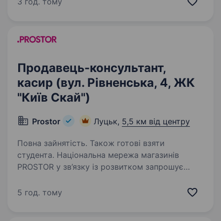
3 год. тому
стати частиною нашої команди!…
Продавець-консультант,
касир (вул. Рівненська, 4, ЖК
"Київ Скай")
Prostor
Луцьк,
5,5 км від центру
Повна зайнятість. Також готові взяти
студента. Національна мережа магазинів
PROSTOR у зв’язку із розвитком запрошує
в свою команду Продавців-консультантів у м.
Луцьк Вимоги: комунікабельність, здатність
5 год. тому
швидко навчатись, грамотна мова;
тактовність, пунктуальність,…