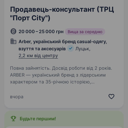
Продавець-консультант (ТРЦ
"Порт City")
20 000 – 25 000 грн
Вища за середню
Arber, український бренд casual-одягу,
взуття та аксесуарів
Луцьк,
2,2 км від центру
Повна зайнятість. Досвід роботи від 2 років.
ARBER — український бренд з лідерським
характером та 35-річною історією,
що дотримується принципів безкомпромісної
якості, постійного розвитку та гордості
вчора
за українське виробництво! Ми створюємо
чоловічий та жіночий…
Будьте першим!