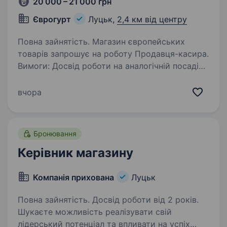
20 000 – 21 000 грн
Єврогурт
Луцьк,
2,4 км від центру
Повна зайнятість. Магазин європейських
товарів запрошує на роботу Продавця-касира.
Вимоги: Досвід роботи на аналогічній посаді
від 1-го року буде перевагою; Готовність
працювати в команді; Уважність та
вчора
відповідальність; …
Бронювання
Керівник магазину
Компанія прихована
Луцьк
Повна зайнятість. Досвід роботи від 2 років.
Шукаєте можливість реалізувати свій
лідерський потенціал та впливати на успіх