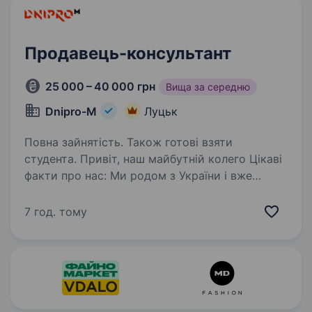
Продавець-консультант
25 000 – 40 000 грн
Вища за середню
Dnipro-M
Луцьк
Повна зайнятість. Також готові взяти
студента. Привіт, наш майбутній колего Цікаві
факти про нас: Ми родом з України і вже
представлені на ринку Європи, а саме в:
Польщі, Чехії, Словаччині, Угорщині та Іспанії;
7 год. тому
Мережа фірмових салонів 600+ Мережа
сервісних…