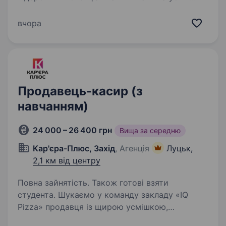
бізнесу? Приєднуйтесь до нашої команди
як Керівник магазину! Ми — відома українська
вчора
Компанія, один з лідерів на ринку роздрібної
торгівлі…
Продавець-касир (з
навчанням)
24 000 – 26 400 грн
Вища за середню
Кар'єра-Плюс, Захід
, Агенція
Луцьк,
2,1 км від центру
Повна зайнятість. Також готові взяти
студента. Шукаємо у команду закладу «IQ
Pizza» продавця із щирою усмішкою,
що дарує настрій кожному гостю. Доступна