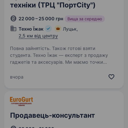
техніки (ТРЦ "ПортCity")
22 000 – 25 000 грн
Вища за середню
Техно Їжак
Луцьк,
2,5 км від центру
Повна зайнятість. Також готові взяти
студента. Техно Їжак — експерт з продажу
гаджетів та аксесуарів. Ми маємо точки
у найбільших ТЦ країни, шоуруми та інтернет-
маркет. А ще ми любимо техніку Apple, а тому
вчора
маємо портфель власних брендів аксесуарів
для продукції…
Продавець-консультант