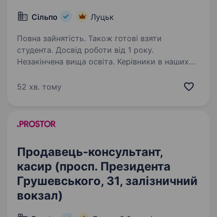
Сільпо
Луцьк
Повна зайнятість. Також готові взяти
студента. Досвід роботи від 1 року.
Незакінчена вища освіта. Керівники в наших
супермаркетах амбітні, але дуже людяні. Вони
ставлять зрозумілі цілі й справедливо
52 хв. тому
контролюють їхні досягнення, розвивають
та мотивують своїх людей. Приєднуйтесь! Для
роботи вам знадобляться: …
Продавець-консультант,
касир (просп. Президента
Грушевського, 31, залізничний
вокзал)