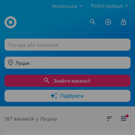
Роботодавцю
Українська
Посада або компанія
Луцьк
Знайти вакансії
Підібрати
187 вакансій
у Луцьку