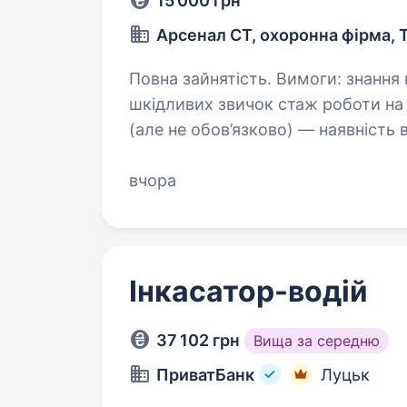
15 000 грн
Арсенал СТ, охоронна фірма, 
Повна зайнятість. Вимоги: знання міста, гарна фізична форма, без
шкідливих звичок стаж роботи на аналогічних посадах вітається! бажано
(але не обов’язково) — наявність 
В та навички водіння…
вчора
Інкасатор-водій
37 102 грн
Вища за середню
ПриватБанк
Луцьк