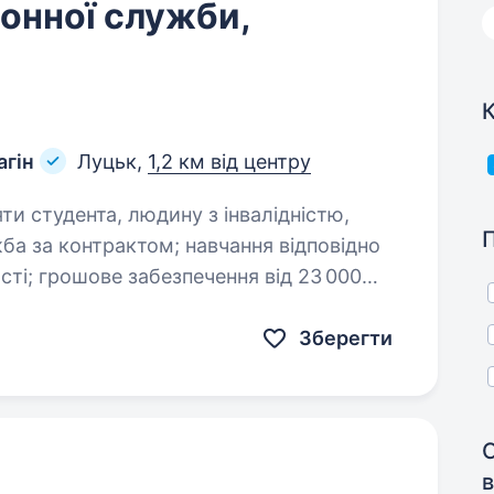
онної служби,
К
агін
Луцьк,
1,2 км від центру
яти студента, людину з інвалідністю,
д 23 000
орода до 30 000 гривень); при
Зберегти
в