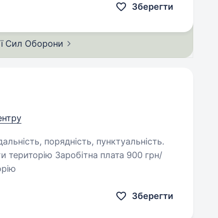
Зберегти
ії Сил
Оборони
центру
и територію Заробітна плата 900 грн/
орію
Зберегти