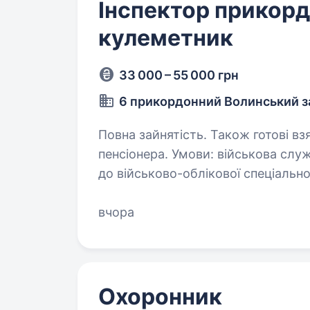
Інспектор прикорд
кулеметник
33 000 – 55 000 грн
6 прикордонний Волинський з
Повна зайнятість. Також готові вз
пенсіонера. Умови: військова служба за контрактом; навчання відповідно
до військово-облікової спеціальності; грошове забезпечення ві
гривень (+ додаткова грошова винаг
підписанні…
вчора
Охоронник