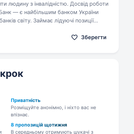
яти людину з інвалідністю. Досвід роботи
анків світу. Займає лідуючі позиції
в галузі та складає близько чверті всієї
Зберегти
 крок
Приватність
Розміщуйте анонімно, і ніхто вас не
впізнає.
8 пропозицій щотижня
и
В середньому отримують шукачі з