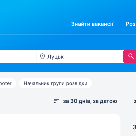
Знайти
вакансії
Роз
ooter
Начальник групи розвідки
за 30 днів, за датою
З