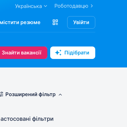
Роботодавцю
Українська
містити
резюме
Увійти
Знайти вакансії
Підібрати
Розширений фільтр
астосовані фільтри