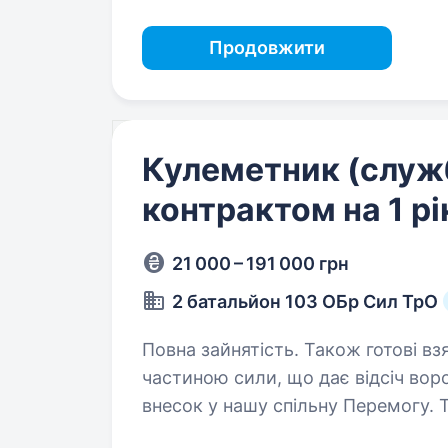
Продовжити
Кулеметник (служ
контрактом на 1 рі
21 000 – 191 000 грн
2 батальйон 103 ОБр Сил ТрО
Повна зайнятість. Також готові взяти студента. Зах
частиною сили, що дає відсіч ворог
внесок у нашу спільну Перемогу. 
де ти проведеш щонайменше 6 міс