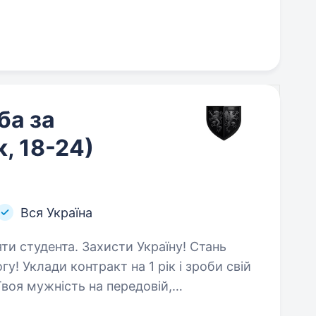
ба за
к, 18-24)
Вся Україна
исти Україну! Стань
у! Уклади контракт на 1 рік і зроби свій
Твоя мужність на передовій,
яців протягом дії контракту,…