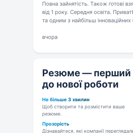
Повна зайнятість. Також готові вз
від 1 року. Середня освіта. ПриватБанк — є найбільшим банком України
та одним з найбільш інноваційних б
за всіма фінансовими показниками 
банківської системи країни…
вчора
Резюме — перший
до нової роботи
Не більше 3 хвилин
Щоб створити та розмістити ваше
резюме.
Прозорість
Дізнавайтеся, які компанії переглядал