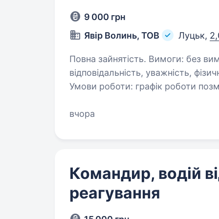
9 000 грн
Явір Волинь, ТОВ
Луцьк,
2,
Повна зайнятість. Вимоги: без вимог до освіти та досвіду роботи;
відповідальність, уважність, фізи
Умови роботи: графік роботи позмінний: 1 доба через 2; з 8.30 до 8.30;
Обов’язки:…
вчора
Командир, водій в
реагування