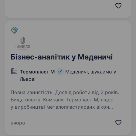
Ми поєднуємо технології, логістику
та аналітику, щоб забезпечити ефективне
постачання смартфонів,…
Бізнес-аналітик у Меденичі
Термопласт М
Меденичі, шукаємо у
Львові
Повна зайнятість. Досвід роботи від 2 років.
Вища освіта. Компанія Термопаст М, лідер
у виробництві металопластикових вікон
та дверей, запрошує у свою команду бізнес-
аналітика Основні обов’язки Збір, аналіз і
вчора
формулювання бізнес-вимог до програмних