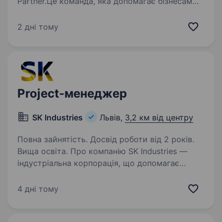
Partner.Це команда, яка допомагає бізнесам
по всій Україні бути помітними та зростати.
У нашому арсеналі — від SMM до 3D
2 дні тому
візуалізації бізнесів, просування у Google
та роботи з онлайн-картами…
Project-менеджер
SK Industries
Львів,
3,2 км від центру
Повна зайнятість. Досвід роботи від 2 років.
Вища освіта. Про компанію SK Industries —
індустріальна корпорація, що допомагає
виробничим підприємствам зростати через
цифрову трансформацію. Наш консалтинговий
4 дні тому
продукт DT — це комплексний підхід
до впровадження змін на базі…