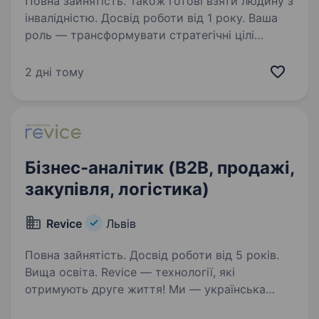
Повна зайнятість. Також готові взяти людину з
інвалідністю. Досвід роботи від 1 року. Ваша
роль — трансформувати стратегічні цілі
компанії у чіткий ритм роботи цехів,
забезпечуючи максимальну потужність
2 дні тому
активів при нульовій толерантності до втрат.
Ми шукаємо саме вас, якщо: Ви системний
лідер з аналітичним…
Бізнес-аналітик (B2B, продажі,
закупівля, логістика)
Revice
Львів
Повна зайнятість. Досвід роботи від 5 років.
Вища освіта. Revice — технології, які
отримують друге життя! Ми — українська
компанія з міжнародною підтримкою,