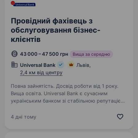
Провідний фахівець з
обслуговування бізнес-
клієнтів
43 000 – 47 500 грн
Вища за середню
Universal Bank
Львів,
2,4 км від центру
Повна зайнятість. Досвід роботи від 1 року.
Вища освіта. Universal Bank є сучасним
українським банком зі стабільною репутацією
протягом 30 років. Наш банк відомий завдяки
успішному інноваційному проєкту monobank,
4 дні тому
спільному роздрібному продукту Universal
Bank у співпраці…