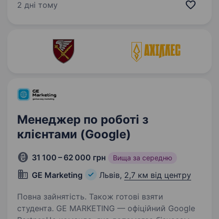
що спеціалізується на імпорті, відновленні
2 дні тому
та дистрибуції сертифікованої електроніки.
Наша мета — зробити техніку…
Менеджер по роботі з
клієнтами (Google)
31 100 – 62 000 грн
Вища за середню
GE Marketing
Львів,
2,7 км від центру
Повна зайнятість. Також готові взяти
студента. GE MARKETING — офіційний Google