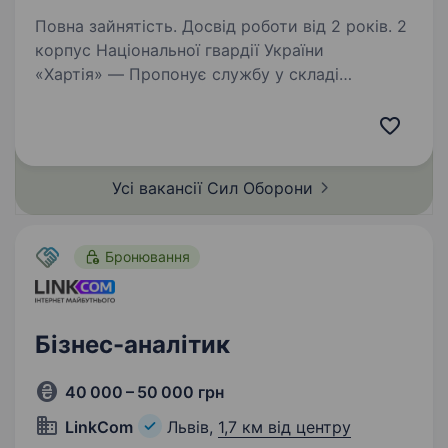
Повна зайнятість. Досвід роботи від 2 років. 2
корпус Національної гвардії України
«Хартія» — Пропонує службу у складі
ефективного та сучасного військового
підрозділу з якісним навчанням, підготовкою,
та можливістю професійного зростання і
реалізації свого…
Усі вакансії Сил
Оборони
Бронювання
Бізнес-аналітик
40 000 – 50 000 грн
LinkСom
Львів,
1,7 км від центру