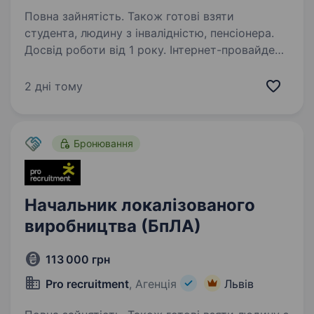
Повна зайнятість. Також готові взяти
студента, людину з інвалідністю, пенсіонера.
Досвід роботи від 1 року. Інтернет-провайдер
LinkCom щодня робить все, щоб кожен
абонент мав зв’язок зі світом. Ми будуємо
2 дні тому
бізнес на міцних цінностях, ключовою з яких є
ДОВІРА. Успіх компанії «LinkCom» — це успіх
наших талановитих спеціалістів…
Бронювання
Начальник локалізованого
виробництва (БпЛА)
113 000 грн
Pro recruitment
, Агенція
Львів