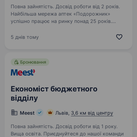
Повна зайнятість. Досвід роботи від 2 років.
Найбільша мережа аптек «Подорожник»
успішно працює на ринку понад 25 років.
Мережа охоплює 2300+ аптек і понад 12 000
працівників у всіх регіонах України. У зв’язку
5 днів тому
з розширенням команди в пошукахBusiness
Analyst…
Бронювання
Економіст бюджетного
відділу
Meest
Львів,
3,6 км від центру
Повна зайнятість. Досвід роботи від 1 року.
Вища освіта. Приєднуйтеся до нашої команди