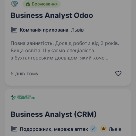
Бронювання
Business Analyst Odoo
Компанія прихована
, Львів
Повна зайнятість. Досвід роботи від 2 років.
Вища освіта. Шукаємо спеціаліста
з бухгалтерським досвідом, який хоче
розвиватися в напрямку Business Analysis
та брати участь в автоматизації фінансових
5 днів тому
процесів на базі ERP-системи Odoo. Якщо вам
цікаво аналізувати бізнес-процеси,…
Business Analyst (CRM)
Подорожник, мережа аптек
Львів