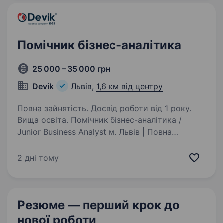
продуктів та ІТ-сервісів…
Помічник бізнес-аналітика
25 000 – 35 000 грн
Devik
Львів,
1,6 км від центру
Повна зайнятість. Досвід роботи від 1 року.
Вища освіта. Помічник бізнес-аналітика /
Junior Business Analyst м. Львів | Повна
зайнятість | Робота в офісі Devik — логістична
компанія з понад 30-річним досвідом.
2 дні тому
Ми розвиваємо внутрішні системи,
автоматизуємо робочі процеси…
Резюме — перший крок
до
нової роботи