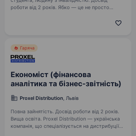
студента, людину з інвалідністю. Досвід
роботи від 2 років. Ябко — це не просто
мережа магазинів особливої техніки.
Це команда, яка створює сучасний сервіс,
автоматизує процеси та щодня працює над
тим, щоб клієнти отримували найкращий
досвід взаємодії з брендом. Ми активно…
Гаряча
Економіст (фінансова
аналітика та бізнес-звітність)
Proxel Distribution
, Львів
Повна зайнятість. Досвід роботи від 2 років.
Вища освіта. Proxel Distribution — українська
компанія, що спеціалізується на дистрибуції
електроніки та технологічних рішень.