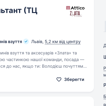
ьтант (ТЦ
инів взуття
Львів,
5,2 км від центру
Д
Ш
мною частинкою нашої команди, посада —
Р
м
Зберегти
Р
Б
В