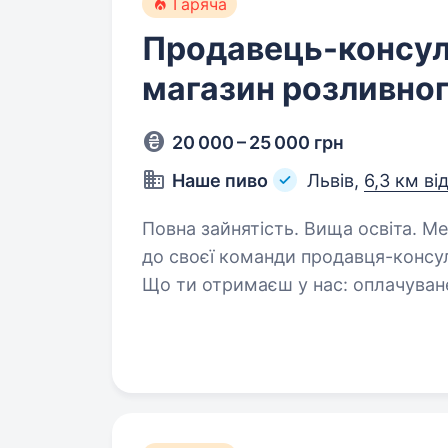
Гаряча
Продавець-консул
магазин розливног
20 000 – 25 000 грн
Наше пиво
Львів,
6,3 км ві
Повна зайнятість. Вища освіта. Мережа магазинів розливного пива, шукає
до своєї команди продавця-консул
Що ти отримаєш у нас: оплачуване 5-ти денне стажування з підтримкою
та наставництвом від колег та ке