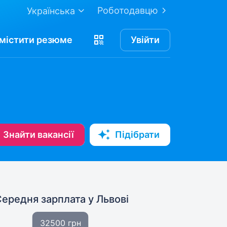
Роботодавцю
Українська
містити
резюме
Увійти
Знайти вакансії
Підібрати
Середня зарплата
у Львові
32500 грн