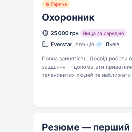
Гаряча
Охоронник
25 000 грн
Вища за середню
Everstar
, Агенція
Львів
Повна зайнятість. Досвід роботи від 1 року. Ми — агентств
завдання — допомагати приватни
талановитих людей та наближати
клієнтів спеціалізується на розро
Резюме — перший