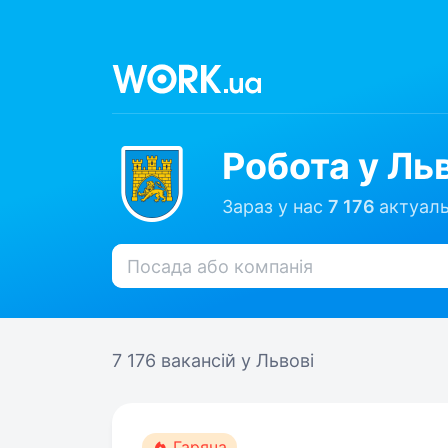
Робота у Ль
Зараз у нас
7 176
актуаль
7 176 вакансій
у Львові
Гаряча