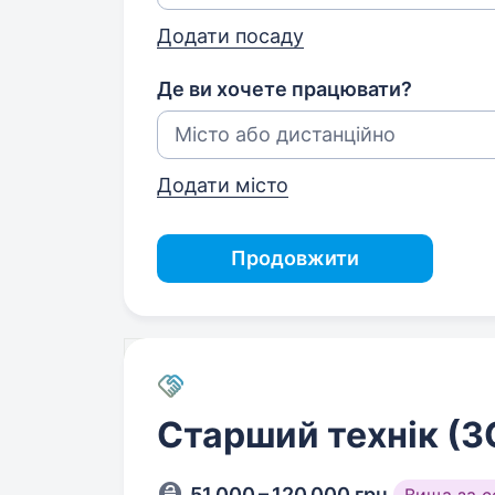
Додати посаду
Де ви хочете працювати?
Додати місто
Продовжити
Старший технік (З
51 000 – 120 000 грн