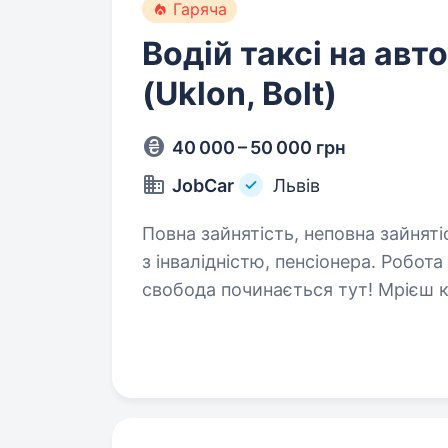
Гаряча
Водій таксі на авт
(Uklon, Bolt)
40 000 – 50 000 грн
JobCar
Львів
Повна зайнятість, неповна зайняті
з інвалідністю, пенсіонера. Робота в зручному додатку Bolt, Uklon. Твоя
свобода починається тут! Мрієш керувати своїм часом і заробляти гідні
гроші? JobCar пропонує тобі робот
працювати! Ми — офіційний…