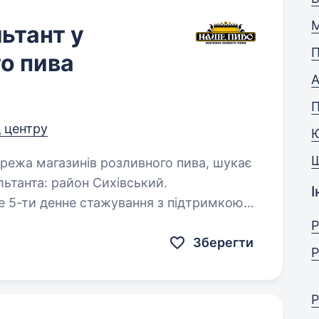
М
ьтант у
П
о пива
А
д центру
ьтанта: район Сихівський.
І
рівництва;…
Р
Зберегти
Р
Р