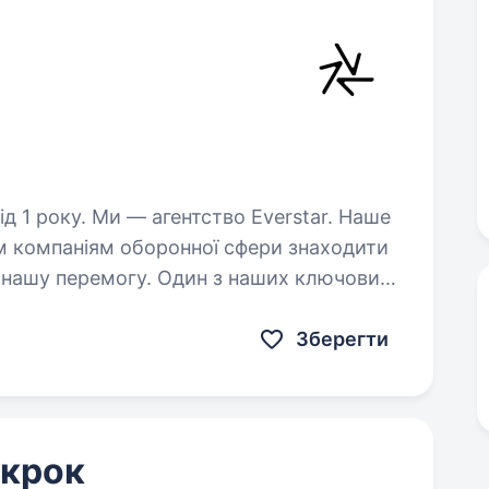
о Everstar. Наше
м компаніям оборонної сфери знаходити
 нашу перемогу. Один з наших ключових
бці та виробництві…
Зберегти
 крок