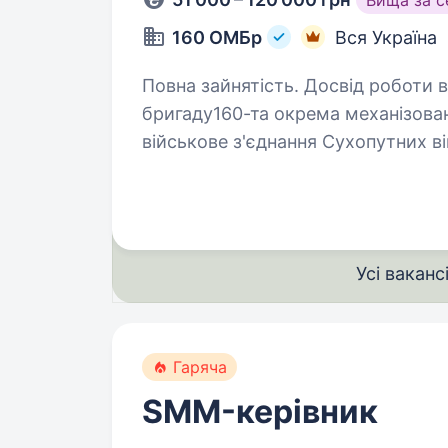
Вища за 
160 ОМБр
Вся Україна
Повна зайнятість. Досвід роботи від
бригаду160-та окрема механізова
військове з'єднання Сухопутних вій
посадуСтарший технік роти — сер
організацію…
Усі ваканс
Гаряча
SMM-керівник