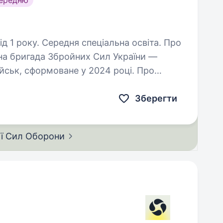
середню
 1 року. Середня спеціальна освіта. Про
на бригада Збройних Сил України —
ськ, сформоване у 2024 році. Про
жантська керівна посада, що передбачає
Зберегти
ії Сил
Оборони