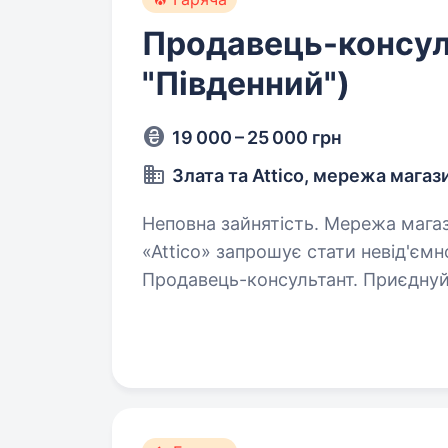
Продавець-консул
"Південний")
19 000 – 25 000 грн
Злата та Attico, мережа магаз
Неповна зайнятість. Мережа магазинів взуття та аксесуарів «Злата» та
«Attico» запрошує стати невід'є
Продавець-консультант. Приєднуйся до нас, якщо ти: Володієш почуттям
стилю, цікавишся світом…