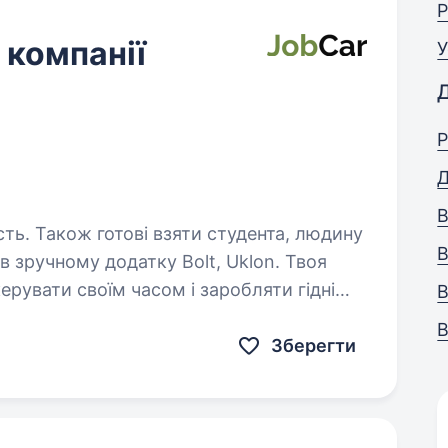
Р
о компанії
У
Р
Д
В
сть. Також готові взяти студента, людину
В
В
у, де ти сам вирішуєш, коли і скільки
В
Зберегти