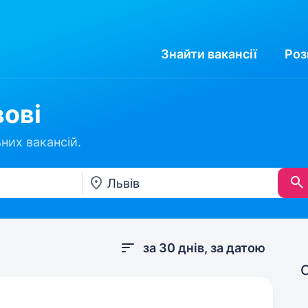
Знайти
вакансії
Роз
вові
них вакансій.
за 30 днів, за датою