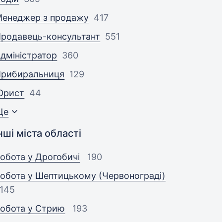
енеджер з продажу
417
родавець-консультант
551
дміністратор
360
Прибиральниця
129
Юрист
44
Ще
нші міста області
обота у Дрогобичі
190
обота у Шептицькому (Червонограді)
145
обота у Стрию
193