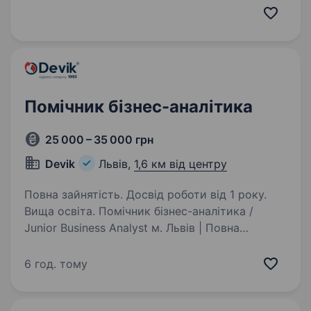
Це команда, яка створює сучасний сервіс,
автоматизує процеси та щодня працює над
тим, щоб клієнти отримували найкращий
досвід взаємодії з брендом. Ми активно…
Помічник бізнес-аналітика
25 000 – 35 000 грн
Devik
Львів,
1,6 км від центру
Повна зайнятість. Досвід роботи від 1 року.
Вища освіта. Помічник бізнес-аналітика /
Junior Business Analyst м. Львів | Повна
зайнятість | Робота в офісі Devik — логістична
компанія з понад 30-річним досвідом.
6 год. тому
Ми розвиваємо внутрішні системи,
автоматизуємо робочі процеси…