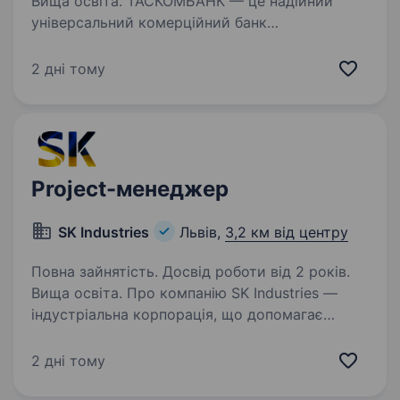
Вища освіта. ТАСКОМБАНК — це надійний
універсальний комерційний банк
з українським капіталом! ТАСКОМБАНК — це
36 років успішного бізнесу в Україні. Робота
2 дні тому
в ТАСКОМБАНКу — це виклик, стрімке
професійне зростання, зосередженість…
Project-менеджер
SK Industries
Львів,
3,2 км від центру
Повна зайнятість. Досвід роботи від 2 років.
Вища освіта. Про компанію SK Industries —
індустріальна корпорація, що допомагає
виробничим підприємствам зростати через
цифрову трансформацію. Наш консалтинговий
2 дні тому
продукт DT — це комплексний підхід