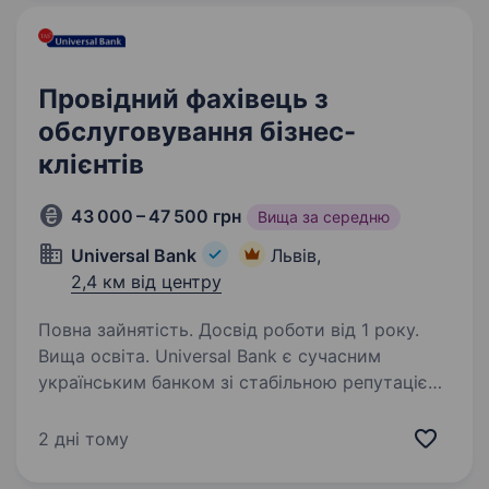
до впровадження змін на базі…
Провідний фахівець з
обслуговування бізнес-
клієнтів
43 000 – 47 500 грн
Вища за середню
Universal Bank
Львів,
2,4 км від центру
Повна зайнятість. Досвід роботи від 1 року.
Вища освіта. Universal Bank є сучасним
українським банком зі стабільною репутацією
протягом 30 років. Наш банк відомий завдяки
успішному інноваційному проєкту monobank,
2 дні тому
спільному роздрібному продукту Universal
Bank у співпраці…