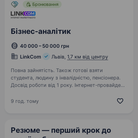
Бронювання
Бізнес-аналітик
40 000 – 50 000 грн
LinkСom
Львів,
1,7 км від центру
Повна зайнятість. Також готові взяти
студента, людину з інвалідністю, пенсіонера.
Досвід роботи від 1 року. Інтернет-провайдер
LinkCom щодня робить все, щоб кожен
абонент мав зв’язок зі світом. Ми будуємо
9 год. тому
бізнес на міцних цінностях, ключовою з яких є
ДОВІРА. Успіх компанії «LinkCom» — це успіх
наших талановитих спеціалістів…
Резюме — перший крок
до