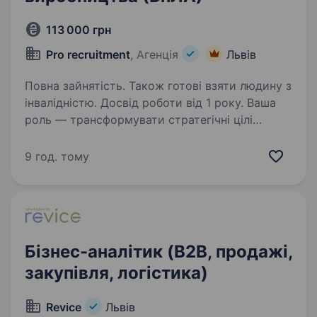
113 000 грн
Pro recruitment
, Агенція
Львів
Повна зайнятість. Також готові взяти людину з
інвалідністю. Досвід роботи від 1 року. Ваша
роль — трансформувати стратегічні цілі
компанії у чіткий ритм роботи цехів,
забезпечуючи максимальну потужність
9 год. тому
активів при нульовій толерантності до втрат.
Ми шукаємо саме вас, якщо: Ви системний
лідер з аналітичним…
Бізнес-аналітик (B2B, продажі,
закупівля, логістика)
Revice
Львів