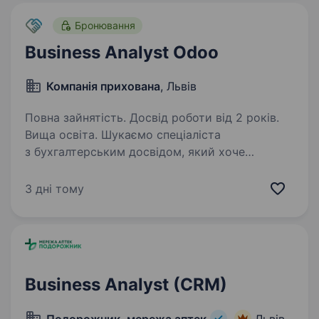
Бронювання
Business Analyst Odoo
Компанія прихована
, Львів
Повна зайнятість. Досвід роботи від 2 років.
Вища освіта. Шукаємо спеціаліста
з бухгалтерським досвідом, який хоче
розвиватися в напрямку Business Analysis
та брати участь в автоматизації фінансових
3 дні тому
процесів на базі ERP-системи Odoo. Якщо вам
цікаво аналізувати бізнес-процеси,…
Business Analyst (CRM)