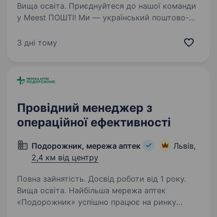
Вища освіта. Приєднуйтеся до нашої команди
у Meest ПОШТІ! Ми — український поштово-
логістичний оператор, що забезпечує
доставку посилок, документів та вантажів
3 дні тому
в будь-який куточок України та закордон.
Запрошуємо в свою команду:…
Провідний менеджер з
операційної ефективності
Подорожник, мережа аптек
Львів,
2,4 км від центру
Повна зайнятість. Досвід роботи від 1 року.
Вища освіта. Найбільша мережа аптек
«Подорожник» успішно працює на ринку
понад 25 років. Мережа охоплює 2300+ аптек