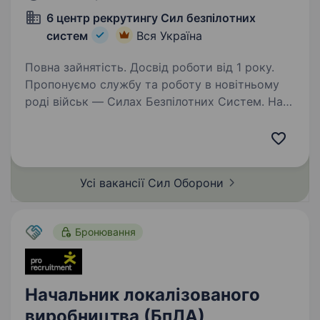
6 центр рекрутингу Сил безпілотних
систем
Вся Україна
Повна зайнятість. Досвід роботи від 1 року.
Пропонуємо службу та роботу в новітньому
роді військ — Силах Безпілотних Систем. Наш
підрозділ — 14 Окремий Полк БпАК —
це перший у світі підрозділ «технологічного
спецпризначення». Ми шукаємо Business
analyst в аналітичну…
Усі вакансії Сил
Оборони
Бронювання
Начальник локалізованого
виробництва (БпЛА)