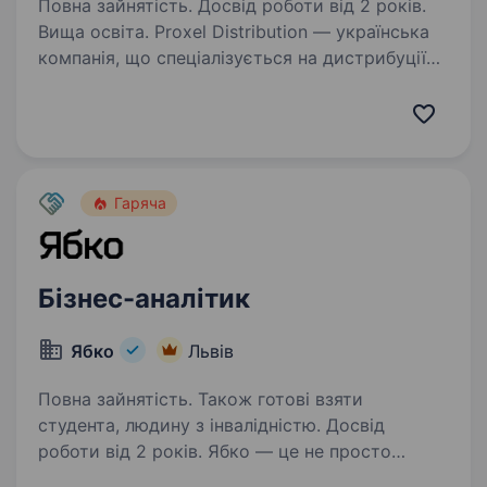
Повна зайнятість. Досвід роботи від 2 років.
Вища освіта. Proxel Distribution — українська
компанія, що спеціалізується на дистрибуції
електроніки та технологічних рішень.
Ми поєднуємо технології, логістику
та аналітику, щоб забезпечити ефективне
постачання смартфонів,…
Гаряча
Бізнес-аналітик
Ябко
Львів
Повна зайнятість. Також готові взяти
студента, людину з інвалідністю. Досвід
роботи від 2 років. Ябко — це не просто
мережа магазинів особливої техніки.