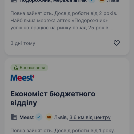
Подорожник, мережа аптек
Львів
Повна зайнятість. Досвід роботи від 2 років.
Найбільша мережа аптек «Подорожник»
успішно працює на ринку понад 25 років.
Мережа охоплює 2300+ аптек і понад 12 000
працівників у всіх регіонах України. У зв’язку
3 дні тому
з розширенням команди в пошукахBusiness
Analyst…
Бронювання
Економіст бюджетного
відділу
Meest
Львів,
3,6 км від центру
Повна зайнятість. Досвід роботи від 1 року.