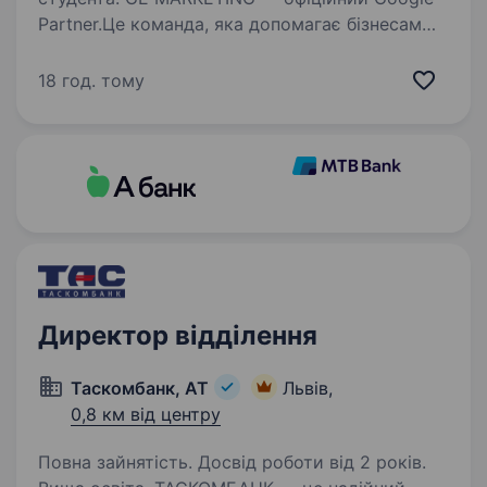
Partner.Це команда, яка допомагає бізнесам
по всій Україні бути помітними та зростати.
У нашому арсеналі — від SMM до 3D
18 год. тому
візуалізації бізнесів, просування у Google
та роботи з онлайн-картами…
Директор відділення
Таскомбанк, АТ
Львів,
0,8 км від центру
Повна зайнятість. Досвід роботи від 2 років.