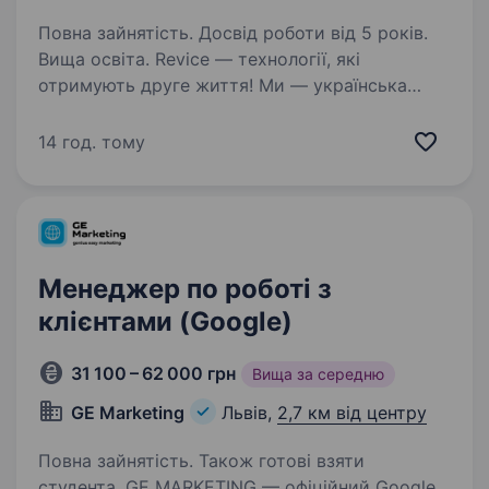
Повна зайнятість. Досвід роботи від 5 років.
Вища освіта. Revice — технології, які
отримують друге життя! Ми — українська
компанія з міжнародною підтримкою,
що спеціалізується на імпорті, відновленні
14 год. тому
та дистрибуції сертифікованої електроніки.
Наша мета — зробити техніку…
Менеджер по роботі з
клієнтами (Google)
31 100 – 62 000 грн
Вища за середню
GE Marketing
Львів,
2,7 км від центру
Повна зайнятість. Також готові взяти
студента. GE MARKETING — офіційний Google