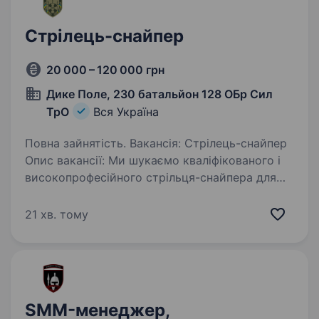
Стрілець-снайпер
20 000 – 120 000 грн
Дике Поле, 230 батальйон 128 ОБр Сил
ТрО
Вся Україна
Повна зайнятість. Вакансія: Стрілець-снайпер
Опис вакансії: Ми шукаємо кваліфікованого і
високопрофесійного стрільця-снайпера для
приєднання до нашого підрозділу «230
батальйон 128 ОБр Сил ТрО». У цій ролі
21 хв. тому
ви будете виконувати важливі…
SMM-менеджер,