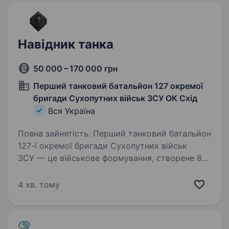
Навідник танка
50 000 – 170 000 грн
Перший танковий батальйон 127 окремої
бригади Сухопутних військ ЗСУ ОК Схід
Вся Україна
Повна зайнятість. Перший танковий батальйон
127-ї окремої бригади Сухопутних військ
ЗСУ — це військове формування, створене 8
березня 2022 року в лавах Збройних Сил
України. Його мета — захист рідного міста-
4 хв. тому
Героя Харкова та всієї…