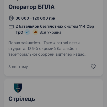
Оператор БПЛА
30 000 – 120 000 грн
2 батальйон безпілотних систем 114 ОБр
ТрО
Вся Україна
Повна зайнятість. Також готові взяти
студента. 135-й окремий батальйон
територіальної оборони відтепер надає
можливість мобілізуватися напряму в
підрозділ, без участі ТЦК. 135 об Тро (114-ї
8 хв. тому
окремої бригади ТрО) — військове
формування Сил територіальної оборони…
Стрілець