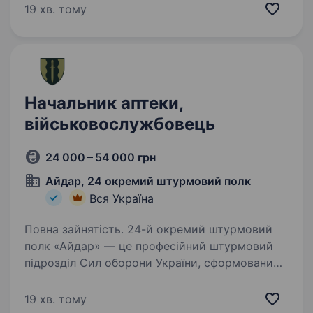
брав участь у найгарячіших боях на сході
19 хв. тому
України у 2014−2022…
Начальник аптеки,
військовослужбовець
24 000 – 54 000 грн
Айдар, 24 окремий штурмовий полк
Вся Україна
Повна зайнятість. 24-й окремий штурмовий
полк «Айдар» — це професійний штурмовий
підрозділ Сил оборони України, сформований
у 2014 році на хвилі Революції Гідності. Полк
брав участь у найгарячіших боях на сході
19 хв. тому