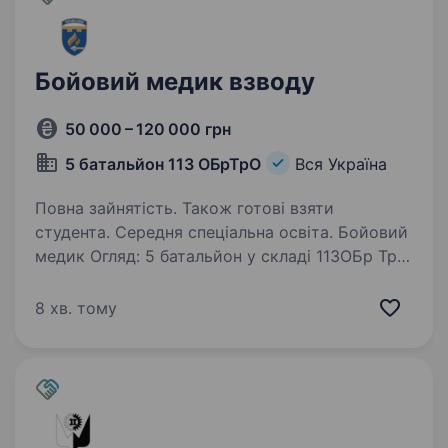
Бойовий медик взводу
50 000 – 120 000 грн
5 батальйон 113 ОБрТрО
Вся Україна
Повна зайнятість. Також готові взяти
студента. Середня спеціальна освіта. Бойовий
медик Огляд: 5 батальйон у складі 113ОБр ТрО.
Свій тернистий шлях до перемоги нашої
країни ми розпочали від початку
8 хв. тому
повномасштабного вторгнення наш 5
батальйон виконує бойові завдання задля
захисту цілісності…