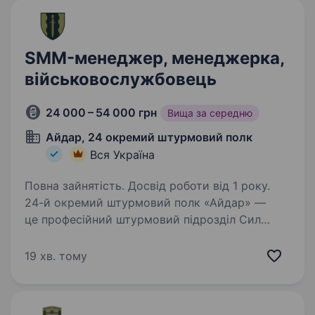
SMM-менеджер, менеджерка,
військовослужбовець
24 000 – 54 000 грн
Вища за середню
Айдар, 24 окремий штурмовий полк
Вся Україна
Повна зайнятість. Досвід роботи від 1 року.
24-й окремий штурмовий полк «Айдар» —
це професійний штурмовий підрозділ Сил
оборони України, сформований у 2014 році
на хвилі Революції Гідності. Полк брав участь
19 хв. тому
у найгарячіших боях на сході України
у 2014−2022…