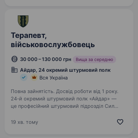
України у 2014−2022…
Терапевт,
військовослужбовець
30 000 – 130 000 грн
Вища за середню
Айдар, 24 окремий штурмовий полк
Вся Україна
Повна зайнятість. Досвід роботи від 1 року.
24-й окремий штурмовий полк «Айдар» —
це професійний штурмовий підрозділ Сил
оборони України, сформований у 2014 році
на хвилі Революції Гідності. Полк брав участь
19 хв. тому
у найгарячіших боях на сході України
у 2014−2022…