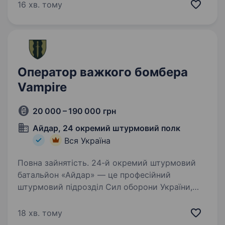
Бригада шукає фахівців в батальйони та інші
16 хв. тому
підрозділи. Обов’язки:…
Оператор важкого бомбера
Vampire
20 000 – 190 000 грн
Айдар, 24 окремий штурмовий полк
Вся Україна
Повна зайнятість. 24-й окремий штурмовий
батальйон «Айдар» — це професійний
штурмовий підрозділ Сил оборони України,
сформований у 2014 році на хвилі Революції
Гідності. Батальйон брав участь
18 хв. тому
у найгарячіших боях на сході України…