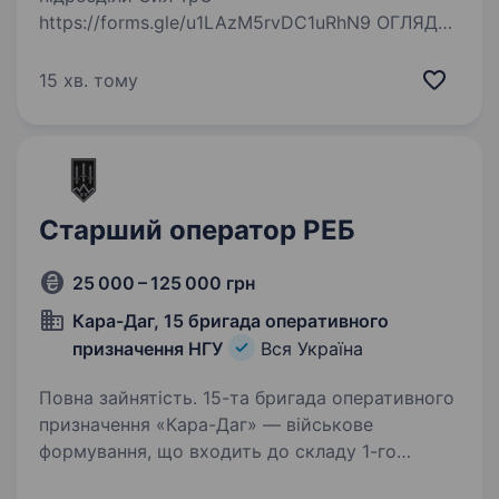
https://forms.gle/u1LAzM5rvDC1uRhN9 ОГЛЯД
Сили територіальної оборони, як окремий рід
військ, нищать ворога від початку
15 хв. тому
повномасштабного вторгнення. Підрозділи
розширюються,…
Старший оператор РЕБ
25 000 – 125 000 грн
Кара-Даг, 15 бригада оперативного
призначення НГУ
Вся Україна
Повна зайнятість. 15-та бригада оперативного
призначення «Кара-Даг» — військове
формування, що входить до складу 1-го
корпусу Національної Гвардії України «Азов».