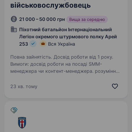
військовослужбовець
21 000 – 50 000 грн
Вища за середню
Піхотний батальйон Інтернаціональний
Легіон окремого штурмового полку Арей
253
Вся Україна
Повна зайнятість. Досвід роботи від 1 року.
Вимоги: досвід роботи на посаді SMM-
менеджера чи контент-менеджера. розуміння
алгоритмів роботи соціальних мереж
наявність потрфоліо буде перевагою знання
23 хв. тому
англійської мови буде перевагою вік до 40
років…