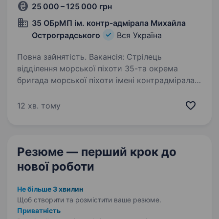
25 000 – 125 000 грн
35 ОБрМП ім. контр-адмірала Михайла
Остроградського
Вся Україна
Повна зайнятість. Вакансія: Стрілець
відділення морської піхоти 35-та окрема
бригада морської піхоти імені контрадмірала
Михайла Остроградського шукає кандидатів
на посаду стрільця відділення морської піхоти.
12 хв. тому
Ми окрема бригада, що працює…
Резюме — перший крок
до
нової роботи
Не більше 3 хвилин
Щоб створити та розмістити ваше
резюме.
Приватність