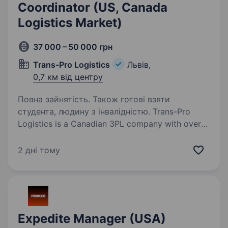
Coordinator (US, Canada
Logistics Market)
37 000 – 50 000 грн
Trans-Pro Logistics
Львів,
0,7 км від центру
Повна зайнятість. Також готові взяти
студента, людину з інвалідністю. Trans-Pro
Logistics is a Canadian 3PL company with over
37 years of experience in the transportation
industry across the US and Canada.
2 дні тому
We specialize in ground, air, and ocean freight
solutions and continue growing…
Expedite Manager (USA)