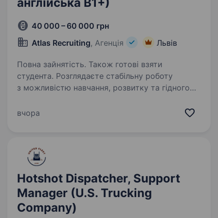
англійська В1+)
40 000 – 60 000 грн
Atlas Recruiting
, Агенція
Львів
Повна зайнятість. Також готові взяти
студента. Розглядаєте стабільну роботу
з можливістю навчання, розвитку та гідного
доходу? Atlas Recruiting у пошукуменеджера
з логістики / диспетчера в логістичну
вчора
компанію, що працює з ринком США.
Ця можливість підійде як студентам,…
Hotshot Dispatcher, Support
Manager (U.S. Trucking
Company)