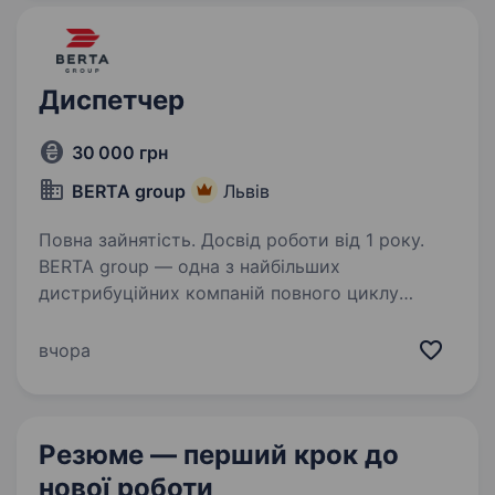
запрошує у свою команду…
Диспетчер
30 000 грн
BERTA group
Львів
Повна зайнятість. Досвід роботи від 1 року.
BERTA group — одна з найбільших
дистрибуційних компаній повного циклу
на ринку FMCG України, яка має власну
логістику, рітейл та імпорт. Більше 30 років
вчора
ми постачаємо на території 10 областей
Західної та Центральної…
Резюме — перший крок
до
нової роботи