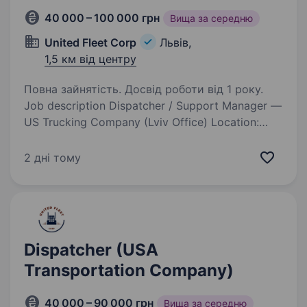
40 000 – 100 000 грн
Вища за середню
United Fleet Corp
Львів,
1,5 км від центру
Повна зайнятість. Досвід роботи від 1 року.
Job description Dispatcher / Support Manager —
US Trucking Company (Lviv Office) Location:
Lviv, Ukraine (In-office position) Employment
Type: Full-time Industry: US Trucking & Logistics
2 дні тому
About Us: We are a growing…
Dispatcher (USA
Transportation Company)
40 000 – 90 000 грн
Вища за середню