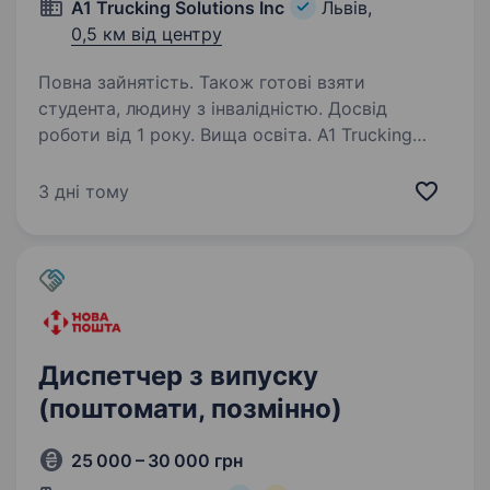
A1 Trucking Solutions Inc
Львів,
0,5 км від центру
Повна зайнятість. Також готові взяти
студента, людину з інвалідністю. Досвід
роботи від 1 року. Вища освіта. A1 Trucking
Solutions Inc — це американська логістична
компанія, яка спеціалізується на пошуку
3 дні тому
найбільш ефективних рішень в організації
вантажних перевезень в межах США. В нашій
команді працюють справжні зірки
американської…
Диспетчер з випуску
(поштомати, позмінно)
25 000 – 30 000 грн