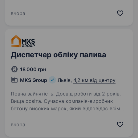
Ми вже багато років здійснюємо вантажні
перевезення будь-якого вантажу «під ключ»
вчора
по всьому світу…
Диспетчер обліку палива
18 000 грн
MKS Group
Львів,
4,2 км від центру
Повна зайнятість. Досвід роботи від 2 років.
Вища освіта. Сучасна компанія-виробник
бетону високих марок, який відповідає всім
необхідним стандартам. А також, цементно-
піщаних сумішей різних марок, кар'єрний
вчора
пісок, доставку автобетонозмішувачами