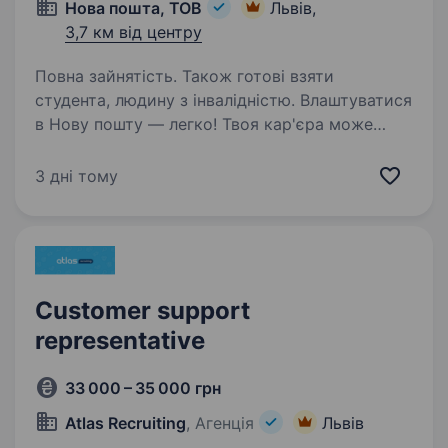
Нова пошта, ТОВ
Львів,
3,7 км від центру
Повна зайнятість. Також готові взяти
студента, людину з інвалідністю. Влаштуватися
в Нову пошту — легко! Твоя кар'єра може
розпочатися вже цього тижня. Саме зараз
ми в пошуку диспетчера з випуску
3 дні тому
(поштомати). Ти шукаєш? Ми гарантуємо: Білу
заробітну плату, що виплачується двічі…
Customer support
representative
33 000 – 35 000 грн
Atlas Recruiting
, Агенція
Львів