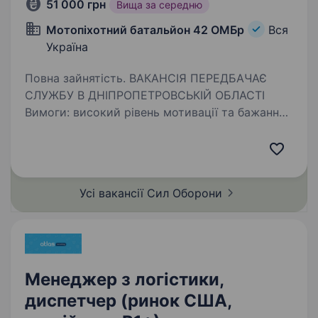
51 000 грн
Вища за середню
Мотопіхотний батальйон 42 ОМБр
Вся
Україна
Повна зайнятість. ВАКАНСІЯ ПЕРЕДБАЧАЄ
СЛУЖБУ В ДНІПРОПЕТРОВСЬКІЙ ОБЛАСТІ
Вимоги: високий рівень мотивації та бажання
розвиватись вік до 45 років знання топографії,
навички орієнтування на місцевості базові
знання по застосуванню…
Усі вакансії Сил
Оборони
Менеджер з логістики,
диспетчер (ринок США,