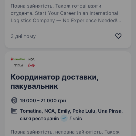
Повна зайнятість. Також готові взяти
студента. Start Your Career in an International
Logistics Company — No Experience Needed!
Our client is a fast-growing US-based logistics
company, and we’re looking for motivated
3 дні тому
candidates ready to begin their career in global…
Координатор доставки,
пакувальник
19 000 – 21 000 грн
Tomatina, NOA, Emily, Poke Lulu, Una Pinsa,
сім'я ресторанів
Львів
Повна зайнятість, неповна зайнятість. Також