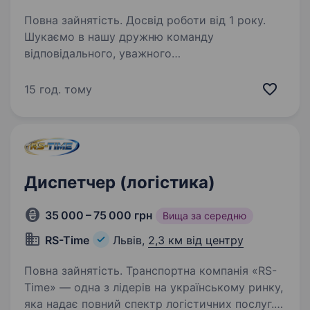
Повна зайнятість. Досвід роботи від 1 року.
Шукаємо в нашу дружню команду
відповідального, уважного
та комунікабельного Диспетчера
автомобільного транспорту. Якщо ви вмієте
15 год. тому
працювати з цифрами, любите порядок
у документах та легко знаходите спільну мову
з колегами…
Диспетчер (логістика)
35 000 – 75 000 грн
Вища за середню
RS-Time
Львів,
2,3 км від центру
Повна зайнятість. Транспортна компанія «RS-
Time» — одна з лідерів на українському ринку,
яка надає повний спектр логістичних послуг.