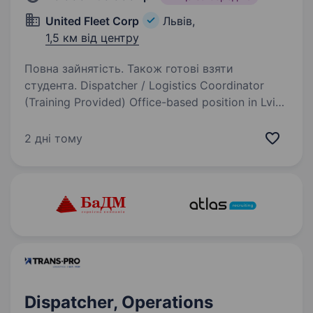
United Fleet Corp
Львів,
1,5 км від центру
Повна зайнятість. Також готові взяти
студента. Dispatcher / Logistics Coordinator
(Training Provided) Office-based position in Lviv
Full-Time | International Team We are a Chicago-
based logistics company working with the US
2 дні тому
market and operating internationally…
Dispatcher, Operations