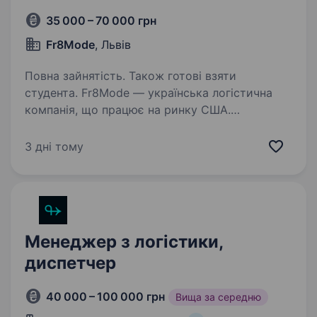
35 000 – 70 000 грн
Fr8Mode
, Львів
Повна зайнятість. Також готові взяти
студента. Fr8Mode — українська логістична
компанія, що працює на ринку США.
Ми спеціалізуємося на експрес-доставці
малогабаритних вантажів по всій території
3 дні тому
США, де кожне авто доставляє лише один
вантаж — без комбінацій,…
Менеджер з логістики,
диспетчер
40 000 – 100 000 грн
Вища за середню