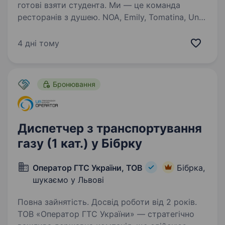
готові взяти студента. Ми — це команда
ресторанів з душею. NOA, Emily, Tomatina, Una
Pinsa, Poke Lulu і ТАШ — шість унікальних
концепцій, об'єднаних любов’ю до їжі, сервісу і
4 дні тому
людей. У кожному нашому закладі — свій
характер, стиль і ритм…
Бронювання
Диспетчер з транспортування
газу (1 кат.) у Бібрку
Оператор ГТС України, ТОВ
Бібрка,
шукаємо у Львові
Повна зайнятість. Досвід роботи від 2 років.
ТОВ «Оператор ГТС України» — стратегічно