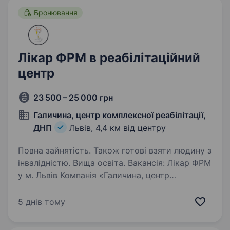
травматологія»…
Бронювання
Лікар ФРМ в реабілітаційний
центр
23 500 – 25 000 грн
Галичина, центр комплексної реабілітації,
ДНП
Львів,
4,4 км від центру
Повна зайнятість. Також готові взяти людину з
інвалідністю. Вища освіта. Вакансія: Лікар ФРМ
у м. Львів Компанія «Галичина, центр
комплексної реабілітації,» шукає в свою
дружню та професійну команду Лікаря з
5 днів тому
фізичної реабілітації та медичної реабілітації
(ФРМ). Наш центр спеціалізується…