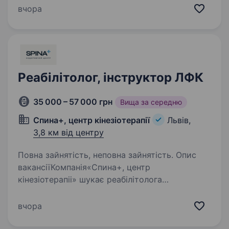
з передовими методиками та допомагати
вчора
людям повертатися до повноцінного життя,
ми радо запрошуємо тебе до нашої…
Реабілітолог, інструктор ЛФК
35 000 – 57 000 грн
Вища за середню
Спина+, центр кінезіотерапії
Львів,
3,8 км від центру
Повна зайнятість, неповна зайнятість. Опис
вакансіїКомпанія«Спина+, центр
кінезіотерапіі» шукає реабілітолога
(інструктора, кінезітерапевта), досвід роботи
вітається, але не є обов’язковим. Шукаємо
вчора
у свою команду в наш центр. Основні
обов’язки включають:…