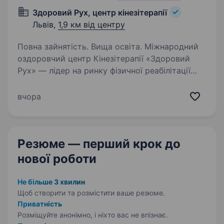
Здоровий Рух, центр кінезітерапії
Львів,
1,9 км від центру
Повна зайнятість. Вища освіта. Міжнародний
оздоровчий центр Кінезітерапії «Здоровий
Рух» — лідер на ринку фізичної реабілітації
з центрами в Україні (Київ, Львів, Ірпінь),
Польща (м. Варшава), та ОАЕ (м. Дубаї). За 11
вчора
років ми вже допомогли понад…
Резюме — перший крок
до
нової роботи
Не більше 3 хвилин
Щоб створити та розмістити ваше
резюме.
Приватність
Розміщуйте анонімно, і ніхто вас не впізнає.