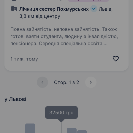
Лічниця сестер Похмурських
Львів,
3,8 км від центру
Повна зайнятість, неповна зайнятість. Також
готові взяти студента, людину з інвалідністю,
пенсіонера. Середня спеціальна освіта.
В медичній клініці, яка успішно працює
на медичному ринку Львова з 2008 року,
1 тиж. тому
у зв’язку із стабільним збільшенням потоку
постійних пацієнтів, проводиться
розширенням штату, з цією метою
Стор. 1 з 2
оголошується конкурс на посаду…
у Львові
32500 грн