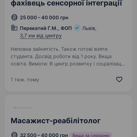
фахівець сенсорної інтеграції
25 000 – 40 000 грн
Перекатий Г.М., ФОП
Львів,
3,7 км від центру
Неповна зайнятість. Також готові взяти
студента. Досвід роботи від 1 року. Вища
освіта. Вимоги: В центр розвитку і соціалізації
«Старт» шукаємо спеціаліста з сенсо-
моторного розвитку. Досвід в сфері
1 тиж. тому
реабілітації обов’язковий. Досвід в корекційній
роботі з дітьми, що мають особливості
розвитку…
Масажист-реабілітолог
32 500 – 40 000 грн
Вища за середню