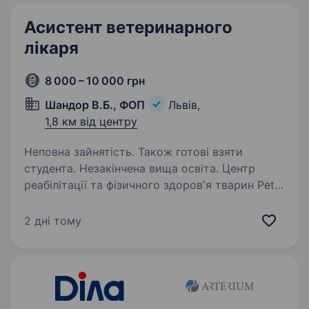
Асистент ветеринарного
лікаря
8 000 – 10 000 грн
Шандор В.Б., ФОП
Львів,
1,8 км від центру
Неповна зайнятість. Також готові взяти
студента. Незакінчена вища освіта. Центр
реабілітації та фізичного здоровʼя тварин Pet
Step Up Львів спеціалізується на фізичній
реабілітації, відновленні після травм і
2 дні тому
захворювань опорно-рухового апарату
у собак і котів. Ми запрошуємо на роботу…