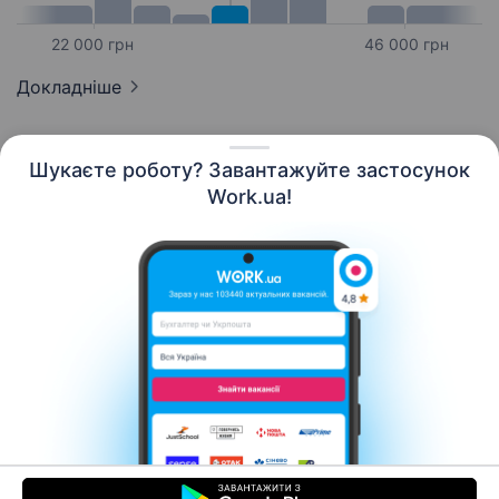
22 000 грн
46 000 грн
Докладніше
Шукаєте роботу? Завантажуйте застосунок
Work.ua!
Українська
Ресурси
Контакти
Про нас
Кар’єра
Новини Work.ua
Допомога
Умови використання