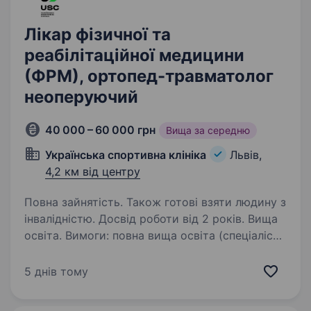
Лікар фізичної та
реабілітаційної медицини
(ФРМ), ортопед-травматолог
неоперуючий
40 000 – 60 000 грн
Вища за середню
Українська спортивна клініка
Львів,
4,2 км від центру
Повна зайнятість. Також готові взяти людину з
інвалідністю. Досвід роботи від 2 років. Вища
освіта. Вимоги: повна вища освіта (спеціаліст,
магістр) в галузі освіти «Охорона здоров’я»,
спеціальності «Медицина», «Лікувальна
5 днів тому
справа». Спеціалізація за фахом «Фізична
та реабілітаційна медицина» або «Отопедія і