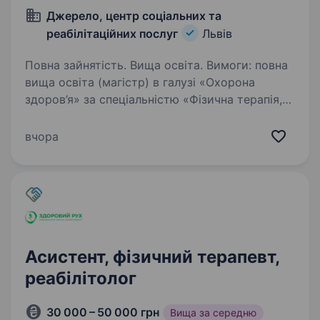
Джерело, центр соціальних та
реабілітаційних послуг
Львів
Повна зайнятість. Вища освіта. Вимоги: повна
вища освіта (магістр) в галузі «Охорона
здоров’я» за спеціальністю «Фізична терапія,
ерготерапія», або вища освіта (магістр)
у галузі знань «Охорона здоров’я»
вчора
за спеціальністю «Фізична реабілітація»,…
Асистент, фізичний терапевт,
реабілітолог
30 000 – 50 000 грн
Вища за середню