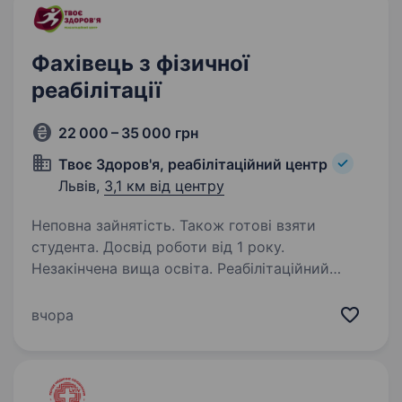
Фахівець з фізичної
реабілітації
22 000 – 35 000 грн
Твоє Здоров'я, реабілітаційний центр
Львів,
3,1 км від центру
Неповна зайнятість. Також готові взяти
студента. Досвід роботи від 1 року.
Незакінчена вища освіта. Реабілітаційний
центр «Твоє здоровʼя» Запрошуємо в команду
відповідального та мотивованого фахівця
вчора
фізичної реабілітації для індивідуальної роботи
з пацієнтами. Вимоги: Вища освіта
за спеціальністю «Фізична терапія,…