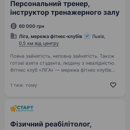
Персональний тренер,
інструктор тренажерного залу
60 000 грн
Ліга, мережа фітнес-клубів
Львів,
0,5 км від центру
Повна зайнятість, неповна зайнятість. Також
готові взяти студента, людину з інвалідністю.
Фітнес клуб «ЛІГА» — мережа фітнес клубів
у Львові, працюємо у Львові більше 10-ти
років. Відкрили перший фітнес клуб у 2013
1 тиж. тому
році в районі «Левандівка», другий у 2016 році
по вул. Шафарика (р-н Дж. Вашингтона)
та третій…
Фізичний реабілітолог,