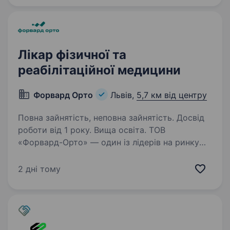
Лікар фізичної та
реабілітаційної медицини
Форвард Орто
Львів,
5,7 км від центру
Повна зайнятість, неповна зайнятість. Досвід
роботи від 1 року. Вища освіта. ТОВ
«Форвард-Орто» — один із лідерів на ринку
засобів технічної реабілітації в Україні!
Ми здійснюємо виготовлення та забезпечення
2 дні тому
осіб з інвалідністю, дітей з інвалідністю,
постраждалих внаслідок військових дій…