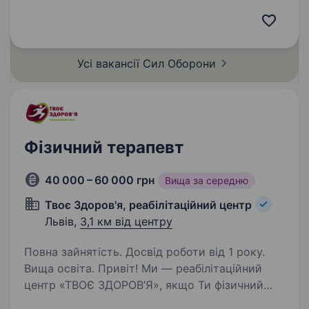
Проведення індивідуальних і групових
консультацій Психологічна підготовка,
психоедукація та тренінги для особового
складу Підтримка психологічної…
Усі вакансії Сил
Оборони
Фізичний терапевт
40 000 – 60 000 грн
Вища за середню
Твоє Здоров'я, реабілітаційний центр
Львів,
3,1 км від центру
Повна зайнятість. Досвід роботи від 1 року.
Вища освіта. Привіт! Ми — реабілітаційний
центр «ТВОЄ ЗДОРОВ’Я», якщо Ти фізичний
терапевт, який прагне працювати