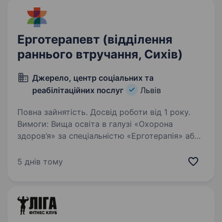
Ерготерапевт (відділення
раннього втручання, Сихів)
Джерело, центр соціальних та
реабілітаційних послуг
Львів
Повна зайнятість. Досвід роботи від 1 року.
Вимоги: Вища освіта в галузі «Охорона
здоров’я» за спеціальністю «Ерготерапія» або
вища освіта у галузі «Фізичне виховання»
за спеціальністю «Фізична
5 днів тому
реабілітація,ерготерапія» Умови роботи:
неповна зайнятість…