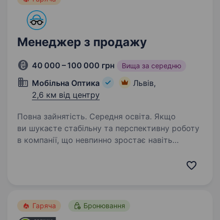
Менеджер з продажу
40 000 – 100 000 грн
Вища за середню
Мобільна Оптика
Львів,
2,6 км від центру
Повна зайнятість. Середня освіта. Якщо
ви шукаєте стабільну та перспективну роботу
в компанії, що невпинно зростає навіть
у складні часи, — запрошуємо до команди
«Мобільна оптика»! Ми перша в Україні виїзна
оптика, яка допомагає людям бачити краще:…
Гаряча
Бронювання