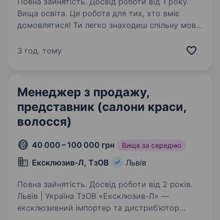
Повна зайнятість. Досвід роботи від 1 року.
Вища освіта. Це робота для тих, хто вміє
домовлятися! Ти легко знаходиш спільну мову
з людьми, любиш результат і кайфуєш від
закритих угод? Хочеш продавати крутий
3 год. тому
інтелектуальний продукт, а не просто товар?
Цікавишся юридичними…
Менеджер з продажу,
представник (салони краси,
волосся)
40 000 – 100 000 грн
Вища за середню
Ексклюзив-Л, ТзОВ
Львів
Повна зайнятість. Досвід роботи від 2 років.
Львів | Україна ТзОВ «Ексклюзив-Л» —
ексклюзивний імпортер та дистриб’ютор
професійної косметики для волосся в Україні.