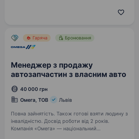
дистриб’тор автокомпонентів, з 35-річним
досвідом успішної роботи на ринку
автобізнесу і визнання на міжнародному рівні.
І зараз ми у пошуку керівника відділу продажу
до нашої команди…
Гаряча
Бронювання
Менеджер з продажу
автозапчастин з власним авто
40 000 грн
Омега, ТОВ
Львів
Повна зайнятість. Також готові взяти людину з
інвалідністю. Досвід роботи від 2 років.
Компанія «Омега» — національний
дистриб’тор автокомпонентів, з 35-річним