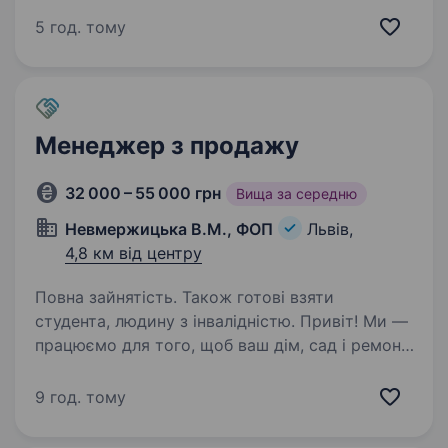
Ми працюємо на ринку понад 20 років
5 год. тому
та представляємо міжнародні бренди:
SUBTIL — Франція YOU…
Менеджер з продажу
32 000 – 55 000 грн
Вища за середню
Невмержицька В.М., ФОП
Львів,
4,8 км від центру
Повна зайнятість. Також готові взяти
студента, людину з інвалідністю. Привіт! Ми —
працюємо для того, щоб ваш дім, сад і ремонт
ставали простішими та комфортнішими
завдяки якісним товарам і сервісу. Наш
9 год. тому
інтернет-магазин — це місце, де клієнти
отримують не лише потрібні речі, а й турботу…