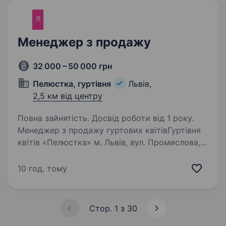
Менеджер з продажу
32 000 – 50 000 грн
Пелюстка, гуртівня
Львів,
2,5 км від центру
Повна зайнятість. Досвід роботи від 1 року.
Менеджер з продажу гуртових квітівГуртівня
квітів «Пелюстка» м. Львів, вул. Промислова,
50/52 32 000 грн + бонуси Контакт: Романна
+380 67 702 27 49 Про компанію«Пелюстка»
10 год. тому
— гуртівня квітів, що працює понад 10…
Стор. 1 з 30