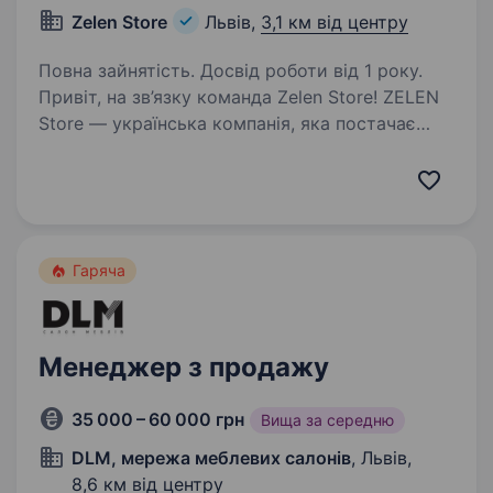
Zelen Store
Львів,
3,1 км від центру
Повна зайнятість. Досвід роботи від 1 року.
Привіт, на зв’язку команда Zelen Store! ZELEN
Store — українська компанія, яка постачає
тактичне спорядження, військове обладнання
та сучасну техніку для військових, силових
структур та цивільних клієнтів. У нашому…
Гаряча
Менеджер з продажу
35 000 – 60 000 грн
Вища за середню
DLM, мережа меблевих салонів
, Львів,
8,6 км від центру