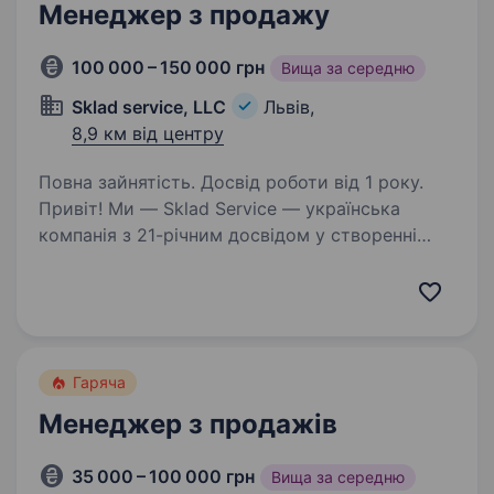
Менеджер з продажу
100 000 – 150 000 грн
Вища за середню
Sklad service, LLC
Львів,
8,9 км від центру
Повна зайнятість. Досвід роботи від 1 року.
Привіт! Ми — Sklad Service — українська
компанія з 21-річним досвідом у створенні
ефективних складських рішень. З моменту
заснування у 2005 році ми пройшли шлях від
продажу стелажів до реалізації комплексних
інженерних…
Гаряча
Менеджер з продажів
35 000 – 100 000 грн
Вища за середню