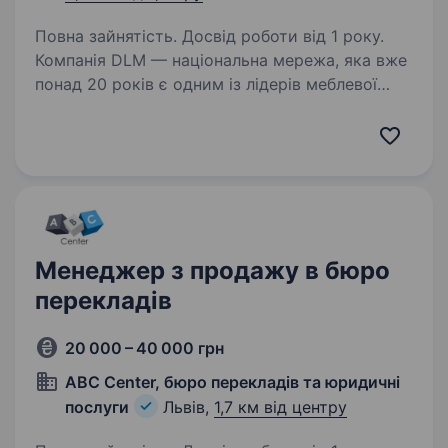
Повна зайнятість. Досвід роботи від 1 року.
Компанія DLM — національна мережа, яка вже
понад 20 років є одним із лідерів меблевої
індустрії в Україні. Ми продаємо готові,
стильні меблі, які не потребують додаткового
конструювання або розробки. Це вже
повністю…
Менеджер з продажу в бюро
перекладів
20 000 – 40 000 грн
ABC Center, бюро перекладів та юридичні
послуги
Львів,
1,7 км від центру