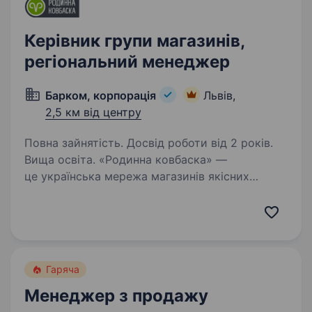
Керівник групи магазинів,
регіональний менеджер
Барком, корпорація
Львів,
2,5 км від центру
Повна зайнятість. Досвід роботи від 2 років.
Вища освіта. «Родинна ковбаска» —
це українська мережа магазинів якісних
м’ясних виробів, що поєднує традиції,
стабільність і сучасний підхід до управління.
У зв’язку з розвитком мережі запрошуємо
до команди Керівника групи…
Гаряча
Менеджер з продажу