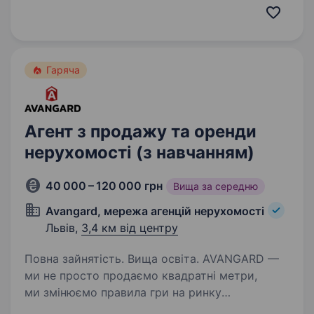
досвідом успішної роботи на ринку
автобізнесу і визнання на міжнародному рівні.
І зараз ми у пошуку менеджера з продажу
до нашої команди.…
Гаряча
Агент з продажу та оренди
нерухомості (з навчанням)
40 000 – 120 000 грн
Вища за середню
Avangard, мережа агенцій нерухомості
Львів,
3,4 км від центру
Повна зайнятість. Вища освіта. AVANGARD —
ми не просто продаємо квадратні метри,
ми змінюємо правила гри на ринку
нерухомості України. Ми активно