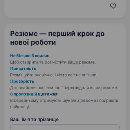
розвиваємось і працюємо у 9 містах України:
Київ, Дніпро, Львів, Запоріжжя, Черкаси,
Вінниця, Кам’янське,…
Резюме — перший крок
до
нової роботи
Не більше 3 хвилин
Щоб створити та розмістити ваше
резюме.
Приватність
Розміщуйте анонімно, і ніхто вас не впізнає.
Прозорість
Дізнавайтеся, які компанії переглядали ваше резюме.
8 пропозицій щотижня
В середньому отримують шукачі з резюме і обирають
найкращі.
Ваші ім'я та прізвище