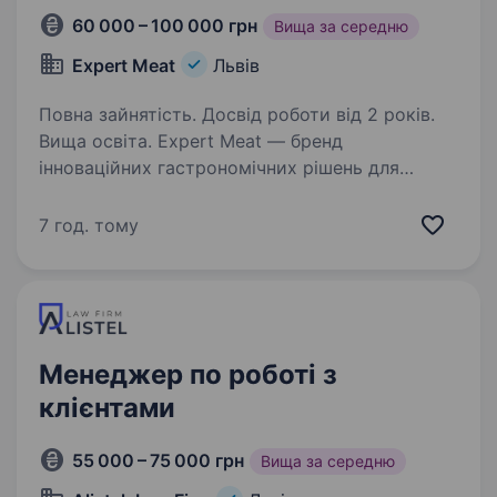
60 000 – 100 000 грн
Вища за середню
Expert Meat
Львів
Повна зайнятість. Досвід роботи від 2 років.
Вища освіта. Expert Meat — бренд
інноваційних гастрономічних рішень для
HoReCa та всіх, хто цінує культуру їжі зі
змістом. Понад 14 років ми працюємо
7 год. тому
на ринку України, створюючи продукти
та сервіси, які спрощують роботу кухні…
Менеджер по роботі з
клієнтами
55 000 – 75 000 грн
Вища за середню