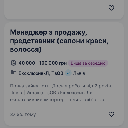
Організувати зустріч з клієнтом, провести
переговори. Працівник повинен могти освоїти
технічну…
Менеджер з продажу,
представник (салони краси,
волосся)
40 000 – 100 000 грн
Вища за середню
Ексклюзив-Л, ТзОВ
Львів
Повна зайнятість. Досвід роботи від 2 років.
Львів | Україна ТзОВ «Ексклюзив-Л» —
ексклюзивний імпортер та дистриб’ютор
професійної косметики для волосся в Україні.
Ми працюємо на ринку понад 20 років
37 хв. тому
та представляємо міжнародні бренди:
SUBTIL — Франція YOU…