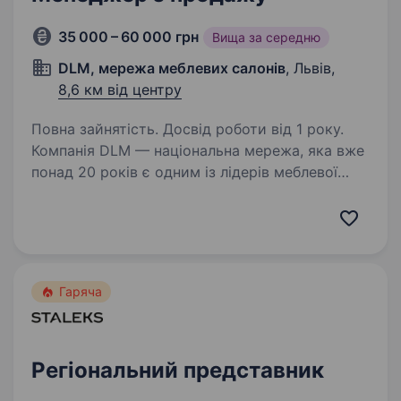
35 000 – 60 000 грн
Вища за середню
DLM, мережа меблевих салонів
, Львів,
8,6 км від центру
Повна зайнятість. Досвід роботи від 1 року.
Компанія DLM — національна мережа, яка вже
понад 20 років є одним із лідерів меблевої
індустрії в Україні. Ми продаємо готові,
стильні меблі, які не потребують додаткового
конструювання або розробки. Це вже
повністю…
Гаряча
Регіональний представник