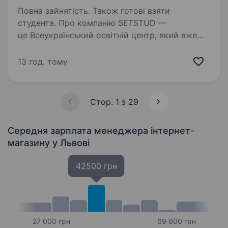
Повна зайнятість. Також готові взяти
студента. Про компанію SETSTUD —
це Всеукраїнський освітній центр, який вже
понад 10 років є першопрохідцем та лідером
ринку підготовки абітурієнтів до вступу.
13 год. тому
Ми реалізували мрії понад 40 000 підлітків
по всій країні. Наша…
Стор. 1 з 29
Середня зарплата менеджера інтернет-
магазину
у Львові
42500 грн
27 000 грн
69 000 грн