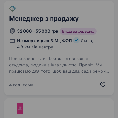
Менеджер з продажу
32 000 – 55 000 грн
Вища за середню
Невмержицька В.М., ФОП
Львів,
4,8 км від центру
Повна зайнятість. Також готові взяти
студента, людину з інвалідністю. Привіт! Ми —
працюємо для того, щоб ваш дім, сад і ремонт
ставали простішими та комфортнішими
завдяки якісним товарам і сервісу. Наш
4 год. тому
інтернет-магазин — це місце, де клієнти
отримують не лише потрібні речі, а й турботу…