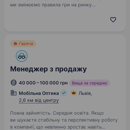
ми змінюємо правила гри на ринку
нерухомості України. Ми активно
розвиваємось і працюємо у 9 містах України:
Київ, Дніпро, Львів, Запоріжжя, Черкаси,
Вінниця, Кам’янське,…
Гаряча
Менеджер з продажу
40 000 – 100 000 грн
Вища за середню
Мобільна Оптика
Львів,
2,6 км від центру
Повна зайнятість. Середня освіта. Якщо
ви шукаєте стабільну та перспективну роботу
в компанії, що невпинно зростає навіть