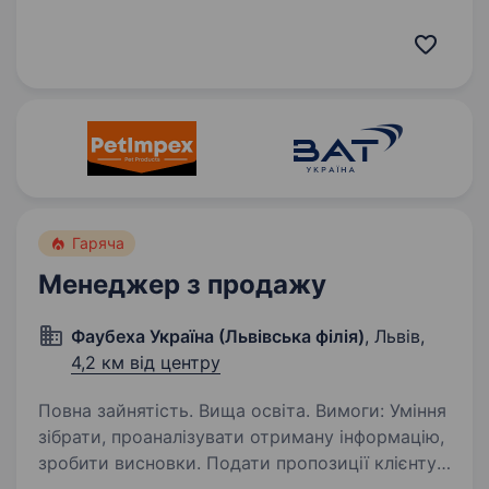
у складні часи, — запрошуємо до команди
«Мобільна оптика»! Ми перша в Україні виїзна
оптика, яка допомагає людям бачити краще:…
Гаряча
Менеджер з продажу
Фаубеха Україна (Львівська філія)
, Львів,
4,2 км від центру
Повна зайнятість. Вища освіта. Вимоги: Уміння
зібрати, проаналізувати отриману інформацію,
зробити висновки. Подати пропозиції клієнту.