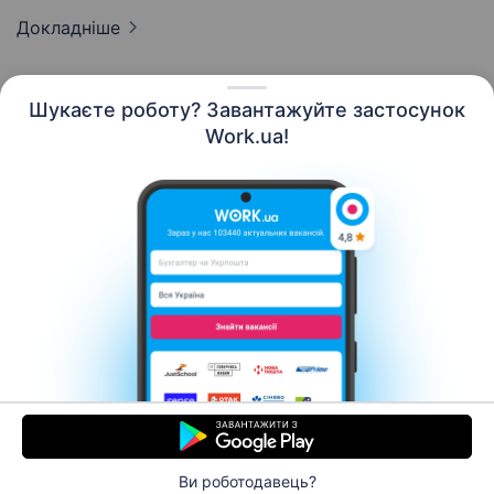
Докладніше
Шукаєте роботу? Завантажуйте застосунок
Work.ua!
Українська
Ресурси
Контакти
Про нас
Кар’єра
Новини Work.ua
Допомога
Умови використання
Роботодавцю
Ви роботодавець?