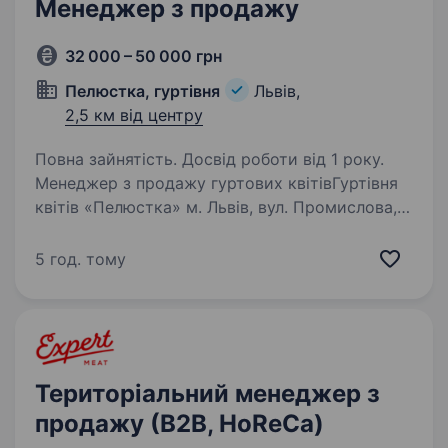
Менеджер з продажу
32 000 – 50 000 грн
Пелюстка, гуртівня
Львів,
2,5 км від центру
Повна зайнятість. Досвід роботи від 1 року.
Менеджер з продажу гуртових квітівГуртівня
квітів «Пелюстка» м. Львів, вул. Промислова,
50/52 32 000 грн + бонуси Контакт: Романна
+380 67 702 27 49 Про компанію«Пелюстка»
5 год. тому
— гуртівня квітів, що працює понад 10…
Територіальний менеджер з
продажу (В2В, HoReCa)