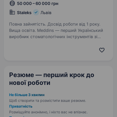
50 000 – 60 000 грн
Staleks
Львів
Повна зайнятість. Досвід роботи від 1 року.
Вища освіта. Meddins — перший Український
виробник стоматологічних інструментів зі
світовими стандартами якості. Наш
інструмент простий у використанні,
ефективний в роботі та безпечний, як для
стоматологів, так і для пацієнтів…
Резюме — перший крок
до
нової роботи
Не більше 3 хвилин
Щоб створити та розмістити ваше
резюме.
Приватність
Розміщуйте анонімно, і ніхто вас не впізнає.