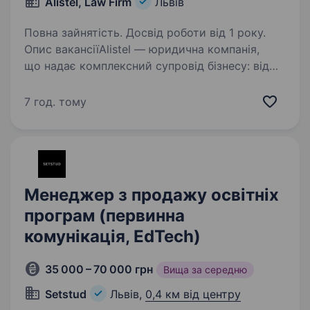
Alistel, Law Firm
Львів
Повна зайнятість. Досвід роботи від 1 року.
Опис вакансіїAlistel — юридична компанія,
що надає комплексний супровід бізнесу: від
запуску ідеї до її реалізації та захисту
інтересів клієнтів. Експерти Alistel проведуть
7 год. тому
клієнта від ідеї до реалізації плану
та комерційного…
Менеджер з продажу освітніх
програм (первинна
комунікація, EdTech)
35 000 – 70 000 грн
Вища за середню
Setstud
Львів,
0,4 км від центру