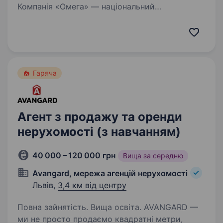
Компанія «Омега» — національний
дистриб’тор автокомпонентів, з 35-річним
досвідом успішної роботи на ринку
автобізнесу і визнання на міжнародному рівні.
І зараз ми у пошуку менеджера з продажу
до нашої команди.…
Гаряча
Агент з продажу та оренди
нерухомості (з навчанням)
40 000 – 120 000 грн
Вища за середню
Avangard, мережа агенцій нерухомості
Львів,
3,4 км від центру
Повна зайнятість. Вища освіта. AVANGARD —
ми не просто продаємо квадратні метри,