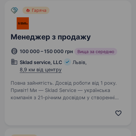
Гаряча
Менеджер з продажу
100 000 – 150 000 грн
Вища за середню
Sklad service, LLC
Львів,
8,9 км від центру
Повна зайнятість. Досвід роботи від 1 року.
Привіт! Ми — Sklad Service — українська
компанія з 21-річним досвідом у створенні
ефективних складських рішень. З моменту
заснування у 2005 році ми пройшли шлях від
продажу стелажів до реалізації комплексних
інженерних…