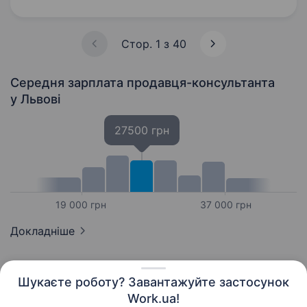
напрямку. Вміння працювати з клієнтами.
Вміння легко засвоювати…
Стор. 1 з 40
Середня зарплата продавця-консультанта
у Львові
27500 грн
19 000 грн
37 000 грн
Докладніше
Шукаєте роботу? Завантажуйте застосунок
Work.ua!