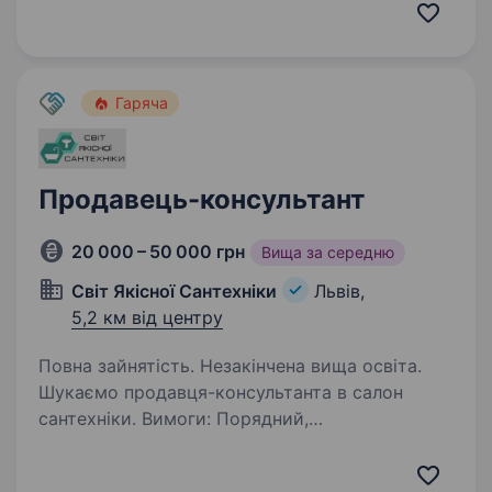
вище середньої гарантуємо. Проводимо
безкоштовне навчання. Вимоги: Бажаний
досвід роботи на посаді продавця-
консультанта…
Гаряча
Продавець-консультант
20 000 – 50 000 грн
Вища за середню
Світ Якісної Сантехніки
Львів,
5,2 км від центру
Повна зайнятість. Незакінчена вища освіта.
Шукаємо продавця-консультанта в салон
сантехніки. Вимоги: Порядний,
цілеспрямованний менеджер з продажу
сантехніки, що хоче розвиватись в данному