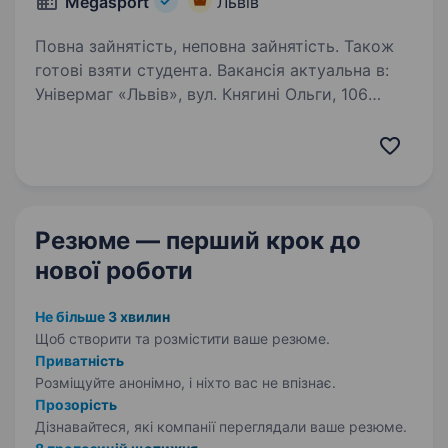
Megasport
Львів
Повна зайнятість, неповна зайнятість. Також
готові взяти студента. Вакансія актуальна в:
Універмаг «Львів», вул. Княгині Ольги, 106
(повна зайнятість); ТРЦ «King Cross Leopolis»,
с. Сокільники, вул. Стрийська, 30 (повна/
неповна зайнятість). ТРЦ «Victoria Gardens»,
вул. Кульпарківська,…
Резюме — перший крок
до
нової роботи
Не більше 3 хвилин
Щоб створити та розмістити ваше
резюме.
Приватність
Розміщуйте анонімно, і ніхто вас не впізнає.
Прозорість
Дізнавайтеся, які компанії переглядали ваше резюме.