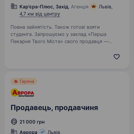
Кар'єра-Плюс, Захід
, Агенція
Львів,
4,7 км від центру
Повна зайнятість. Також готові взяти
студента. Запрошуємо у заклад «Перша
Пекарня Твого Міста» свого продавця —
людину, яка з усмішкою зустрічатиме гостей і
допомагатиме їм обирати смаколики.
Що ми пропонуємо: Оплату за навчання та
підтримку наставника; …
Гаряча
Продавець, продавчиня
21 000 грн
Аврора
Львів