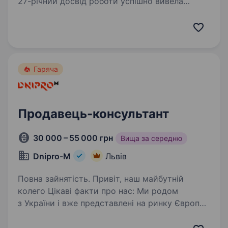
27-річний досвід роботи успішно вивела
на ринок України понад 10 нових брендів
у сегменті sport та fashion. Сьогодні в нашому
портфелі бренди-лідери свого сегменту: NIKE,
CONVERSE,…
Гаряча
Продавець-консультант
30 000 – 55 000 грн
Вища за середню
Dnipro-M
Львів
Повна зайнятість. Привіт, наш майбутній
колего Цікаві факти про нас: Ми родом
з України і вже представлені на ринку Європи,
а саме в: Польщі, Чехії, Словаччині, Угорщині
та Іспанії; Мережа фірмових салонів 600+