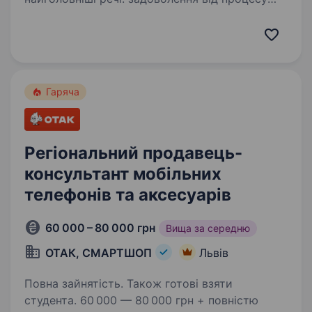
та високу заробітну плату? Ми чудово
це розуміємо, тому працюємо за принципом:
«Ми змінюємо на краще твоє життя —…
Гаряча
Регіональний продавець-
консультант мобільних
телефонів та аксесуарів
60 000 – 80 000 грн
Вища за середню
ОТАК, СМАРТШОП
Львів
Повна зайнятість. Також готові взяти
студента. 60 000 — 80 000 грн + повністю