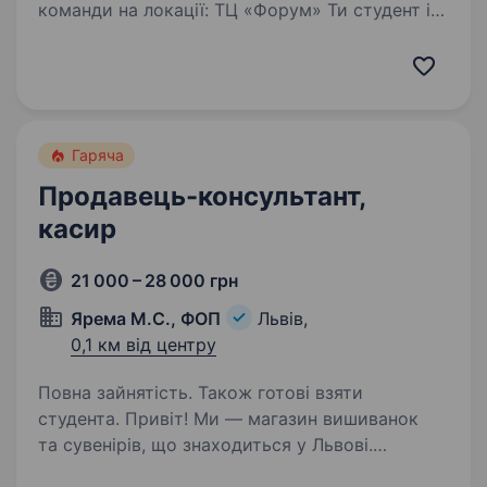
команди на локації: ТЦ «Форум» Ти студент і
хочеш почати працювати? Тоді це вакансія для
тебе. Ми шукаємо помічників для роботи
в торговому залі. З нашим графіком
ти встигатимеш…
Гаряча
Продавець-консультант,
касир
21 000 – 28 000 грн
Ярема М.С., ФОП
Львів,
0,1 км від центру
Повна зайнятість. Також готові взяти
студента. Привіт! Ми — магазин вишиванок
та сувенірів, що знаходиться у Львові.
Запрошуємо на посаду продавця-