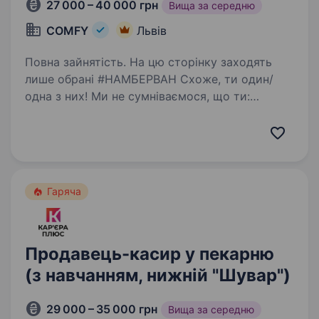
27 000 – 40 000 грн
Вища за середню
COMFY
Львів
Повна зайнятість. На цю сторінку заходять
лише обрані #НАМБЕРВАН Схоже, ти один/
одна з них! Ми не сумніваємося, що ти:
фанатієш від новинок в домашніх гаджетах
та сервісах умієш чути потреби клієнтів і
допомагати їм вільний…
Гаряча
Продавець-касир у пекарню
(з навчанням, нижній "Шувар")
29 000 – 35 000 грн
Вища за середню