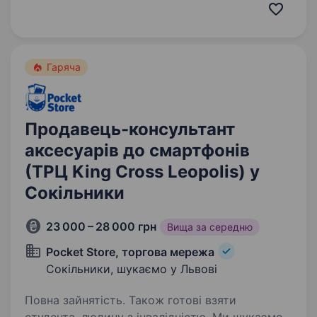
консультанта та касира людину, яка хоче
працювати в дружньому колективі
та розвиватися разом з нами. Що ти будеш…
Гаряча
Продавець-консультант
аксесуарів до смартфонів
(ТРЦ King Cross Leopolis) у
Сокільники
23 000 – 28 000 грн
Вища за середню
Pocket Store, торгова мережа
Сокільники, шукаємо у Львові
Повна зайнятість. Також готові взяти