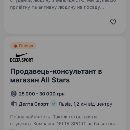
студента, людину з інвалідністю. Ми шукаємо
привітну та активну людину на посаду
продавця-консультанта аксесуарів для
смартфонів. Досвід роботи не обов’язковий —
ми всьому навчимо! Головне розуміння,
що наша продукція може захистити
найважливіший…
Гаряча
Продавець-консультант в
магазин All Stars
25 000 – 30 000 грн
Делта Спорт
Львів,
1,2 км від центру
Повна зайнятість. Також готові взяти
студента. Компанія DELTA SPORT за більш ніж