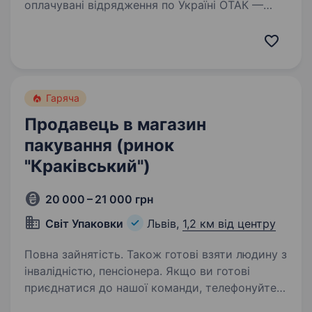
оплачувані відрядження по Україні ОТАК —
це не просто робота, це можливість
заробляти, подорожувати та будувати кар'єру
в одній з найбільших мереж магазинів техніки
в Україні! Ми 20+…
Гаряча
Продавець в магазин
пакування (ринок
"Краківський")
20 000 – 21 000 грн
Світ Упаковки
Львів,
1,2 км від центру
Повна зайнятість. Також готові взяти людину з
інвалідністю, пенсіонера. Якщо ви готові
приєднатися до нашої команди, телефонуйте!
Будемо раді бачити вас у нашій команді!