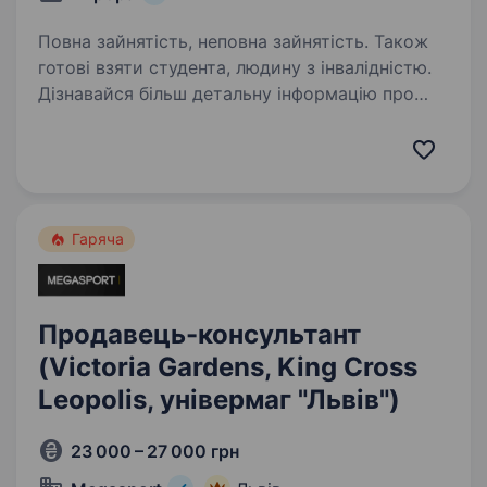
Повна зайнятість, неповна зайнятість. Також
готові взяти студента, людину з інвалідністю.
Дізнавайся більш детальну інформацію про
компанію та відгукуйся на вакансії
за посиланням: robota.avrora.ua
https://telegram.me/Avrora_HC_bot Запрошуємо
в команду продавця (-чиню) в наступні
райони: Галицький…
Гаряча
Продавець-консультант
(Victoria Gardens, King Cross
Leopolis, універмаг "Львів")
23 000 – 27 000 грн