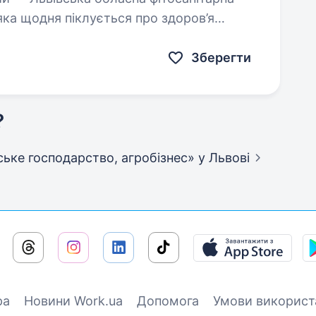
яка щодня піклується про здоров’я
одарства на Львівщині. Запрошуємо
овідного…
Зберегти
?
льське господарство, агробізнес»
у Львові
ра
Новини Work.ua
Допомога
Умови використ