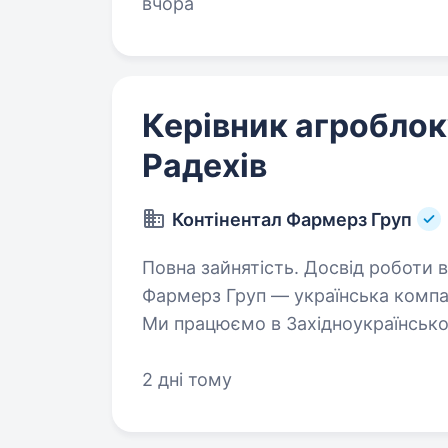
портфоліо компанії…
вчора
Керівник агроблоку
Радехів
Контінентал Фармерз Груп
Повна зайнятість. Досвід роботи від 2 ро
Фармерз Груп — українська компані
Ми працюємо в Західноукраїнськом
та об'єднуємо у своїй команді бли
2 дні тому