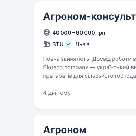
Агроном-консульт
40 000 – 60 000 грн
BTU
Львів
Повна зайнятість. Досвід роботи від 1 ро
Biotech company — український 
препаратів для сільського господа
500 працівників у групі компаній,
дослідний…
4 дні тому
Агроном