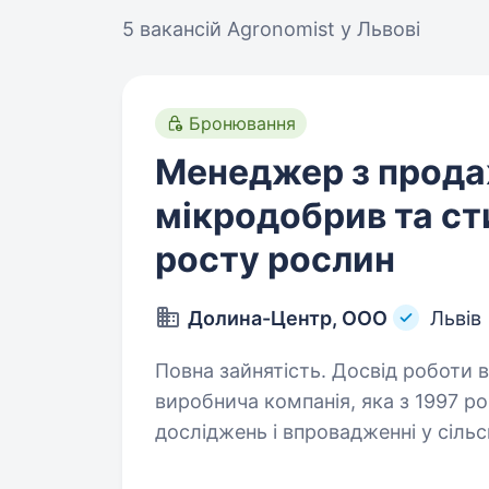
5 вакансій
Agronomist у Львові
Бронювання
Менеджер з прод
мікродобрив та ст
росту рослин
Долина-Центр, OOO
Львів
Повна зайнятість. Досвід роботи від 2 р
виробнича компанія, яка з 1997 р
досліджень і впровадженні у сіл
стимуляторів росту рослин, мікро