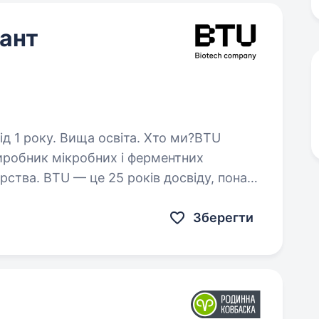
ант
ку. Вища освіта. Хто ми?BTU
виробник мікробних і ферментних
рства. BTU — це 25 років досвіду, понад
 власне виробництво та науково-
Зберегти