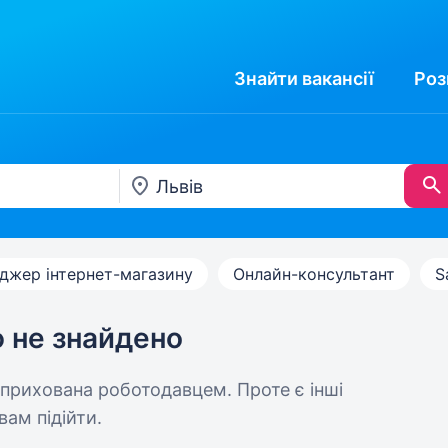
Знайти
вакансії
Роз
джер інтернет-магазину
Онлайн-консультант
S
ю не знайдено
 прихована роботодавцем. Проте є інші
вам підійти.