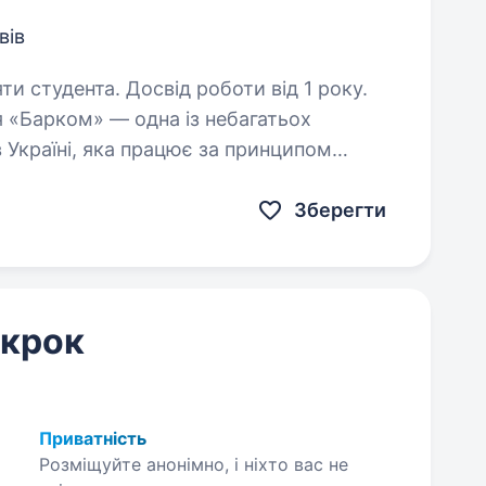
вів
ти студента. Досвід роботи від 1 року.
 Україні, яка працює за принципом
оля (10000 га), тваринницькі ферми,
а…
Зберегти
 крок
Приватність
Розміщуйте анонімно, і ніхто вас не