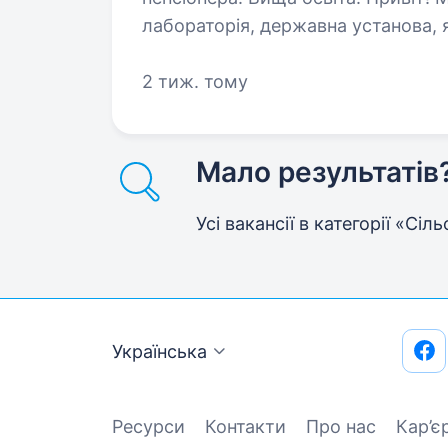
лабораторія, державна установа, 
рослин і безпеку сільського госп
приєднатися до нашої команди пр
2 тиж. тому
Мало результатів
Усі вакансії в категорії «Сі
Українська
Ресурси
Контакти
Про нас
Кар’є