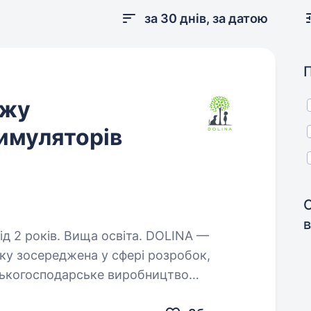
за 30 днів, за датою
ажу
имуляторів
в
оків. Вища освіта. DOLINA —
оку зосереджена у сфері розробок,
ьськогосподарське виробництво
добрив і ад’ювантів. Продуктове