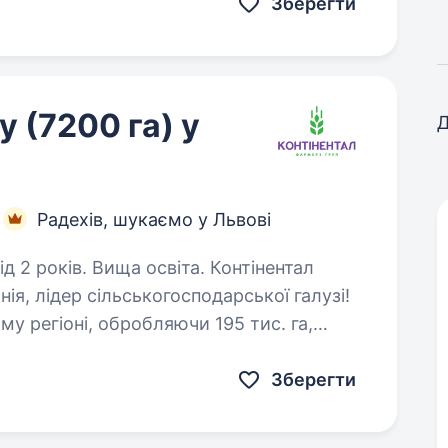
Зберегти
 (7200 га) у
Д
Радехів, шукаємо у Львові
ків. Вища освіта. Контінентал
я, лідер сільськогосподарської галузі!
у регіоні, обробляючи 195 тис. га,
зько 2,5 тис. професіоналів…
Зберегти