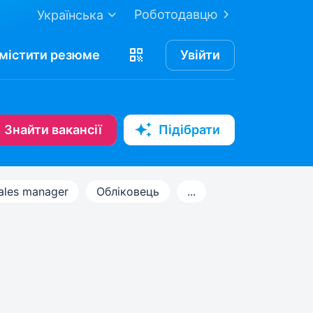
Роботодавцю
Українська
містити
резюме
Увійти
Знайти вакансії
Підібрати
ales manager
Обліковець
...