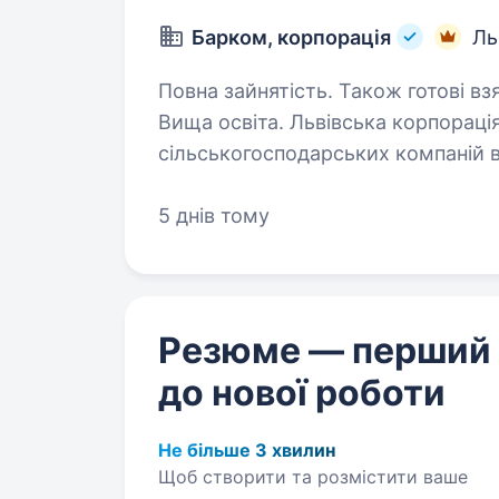
Барком, корпорація
Ль
Повна зайнятість. Також готові взя
Вища освіта. Львівська корпорація «Барком» — одна із небагатьох
сільськогосподарських компаній в
замкненого виробництва: власні п
сировина, виробництво та мереж
5 днів тому
Резюме — перший
до нової роботи
Не більше 3 хвилин
Щоб створити та розмістити ваше