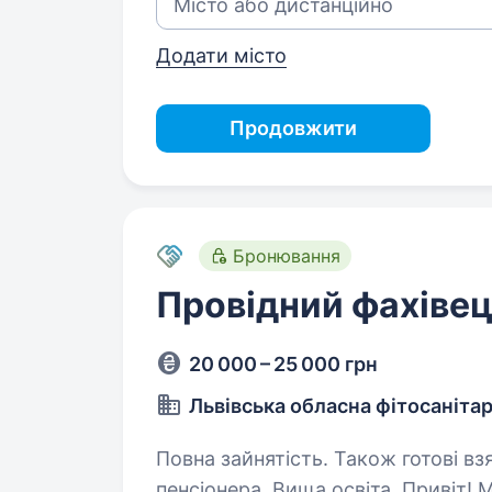
Додати місто
Продовжити
Бронювання
Провідний фахіве
20 000 – 25 000 грн
Львівська обласна фітосанітар
Повна зайнятість. Також готові вз
пенсіонера. Вища освіта. Привіт! Ми — Львівська обласна фітосанітарна