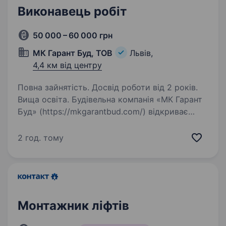
Виконавець робіт
50 000 – 60 000 грн
МК Гарант Буд, ТОВ
Львів,
4,4 км від центру
Повна зайнятість. Досвід роботи від 2 років.
Вища освіта. Будівельна компанія «МК Гарант
Буд» (https://mkgarantbud.com/) відкриває
вакансію виконавця робіт (монолітно-
каркасне будівництво). Вимоги: знання офісних
2 год. тому
програм, Auto Cad Обов’язки: ведення робіт
на об'єкті…
Монтажник ліфтів