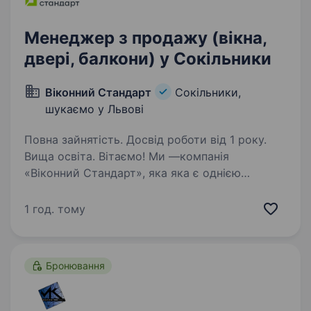
Менеджер з продажу (вікна,
двері, балкони) у Сокільники
Віконний Стандарт
Сокільники,
шукаємо у Львові
Повна зайнятість. Досвід роботи від 1 року.
Вища освіта. Вітаємо! Ми —компанія
«Віконний Стандарт», яка яка є однією
з найнадійніших у галузі виробництва
металопластикових та алюмінієвих
1 год. тому
конструкцій. Ми на ринку з 2004 року.
Дізнатись більше про нашу компанію можна
тут…
Бронювання