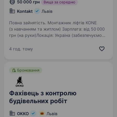
50 000 грн
Вища за середню
Kontakt
Львів
Повна зайнятість. Монтажник ліфтів KONE
(з навчанням та житлом) Зарплата: від 50 000
грн (на руки)Локація: Украіна (забезпечуємо
житлом)Компанія: Kontakt (офіційний партнер
світового лідера KONE)Бажаєте опанувати
4 год. тому
професію, яка гарантує…
Бронювання
Фахівець з контролю
будівельних робіт
OKKO
Львів