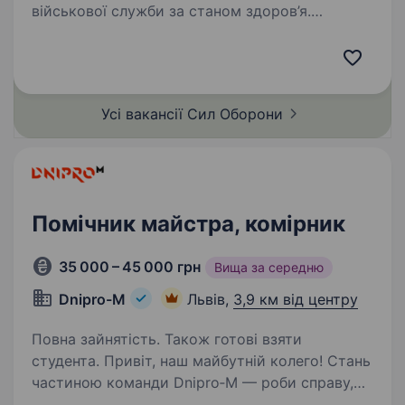
військової служби за станом здоров’я.
Водійське посвідчення категорій В, С. Досвід
з ремонту та обслуговування транспортних
засобів. Вміння працювати в складних…
Усі вакансії Сил
Оборони
Помічник майстра, комірник
35 000 – 45 000 грн
Вища за середню
Dnipro-M
Львів,
3,9 км від центру
Повна зайнятість. Також готові взяти
студента. Привіт, наш майбутній колего! Стань
частиною команди Dnipro‑M — роби справу,
яка дійсно важлива, а про решту подбаємо ми!