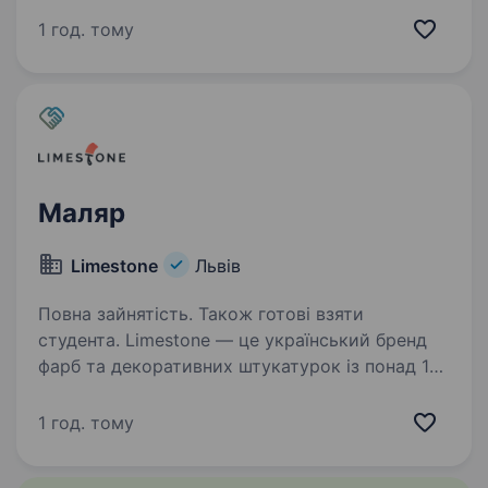
Чому саме з нами: Все для роботи —
1 год. тому
ми повністю забезпечуємо тебе фірмовим
одягом,…
Маляр
Limestone
Львів
Повна зайнятість. Також готові взяти
студента. Limestone — це український бренд
фарб та декоративних штукатурок із понад 10-
річним досвідом. Ми маємо власну
лабораторію з сучасним обладнанням,
1 год. тому
дотримуємося міжнародних екологічних
стандартів і використовуємо…