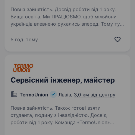
Повна зайнятість. Досвід роботи від 1 року.
Вища освіта. Ми ПРАЦЮЄМО, щоб мільйони
українців впевнено рухались вперед. Тому тут
твоя робота справді важлива. Долучайся
до команди ОККО, формуймо надійний тил
5 год. тому
нашої країни разом! Шукаємо Фахівець
з контролю будівельних робіт!…
Сервісний інженер, майстер
TermoUnion
Львів,
3,0 км від центру
Повна зайнятість. Також готові взяти
студента, людину з інвалідністю. Досвід
роботи від 1 року. Команда «TermoUnion»
займається продажем систем опалення