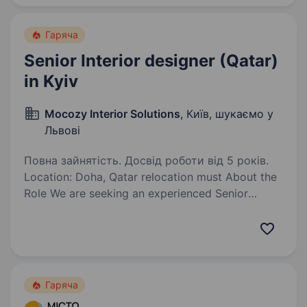
досвід роботи за професією від 1 року
наявність посвідчення…
Гаряча
Senior Interior designer (Qatar)
in Kyiv
Mocozy Interior Solutions
, Київ, шукаємо у
Львові
Повна зайнятість. Досвід роботи від 5 років.
Location: Doha, Qatar relocation must About the
Role We are seeking an experienced Senior
Interior Designer with proven expertise in luxury
residential villas and turnkey interior projects.
The ideal candidate…
Гаряча