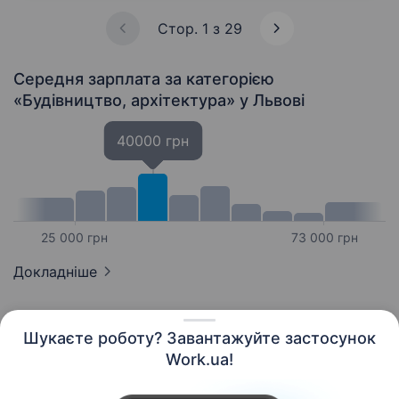
Стор. 1 з 29
Середня зарплата за категорією
«Будівництво, архітектура»
у Львові
40000 грн
25 000 грн
73 000 грн
Докладніше
Шукаєте роботу? Завантажуйте застосунок
Work.ua!
Українська