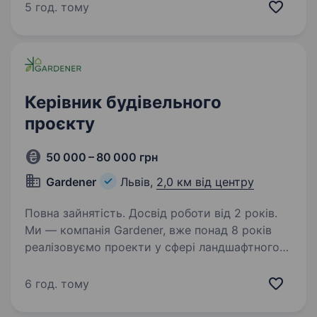
та водопостачання на території Західної
5 год. тому
України ще з 2010 року. Запрошуємо
в команду кандидата на посаду «Сервісний
інженер/майстер». Що ми очікуємо від
кандидата?…
Керівник будівельного
проєкту
50 000 – 80 000 грн
Gardener
Львів,
2,0 км від центру
Повна зайнятість. Досвід роботи від 2 років.
Ми — компанія Gardener, вже понад 8 років
реалізовуємо проекти у сфері ландшафтного
дизайну. Створюємо комфортні, затишні
та естетично привабливі простори для наших
6 год. тому
клієнтів — серед яких великі забудовники,
комерційні…