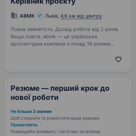
Керівник проєкту
ABMK
Львів,
4,6 км від центру
Повна зайнятість. Досвід роботи від 2 років.
Вища освіта. abmk — це українська
архітектурна компанія з понад 19-річним
досвідом, яка надає комплексні послуги
в галузі проєктування будівель і споруд — від
створення ідеї проєкту до її реалізації.
Ми поєднуємо експертизу…
Резюме — перший крок
до
нової роботи
Не більше 3 хвилин
Щоб створити та розмістити ваше
резюме.
Приватність
Розміщуйте анонімно, і ніхто вас не впізнає.