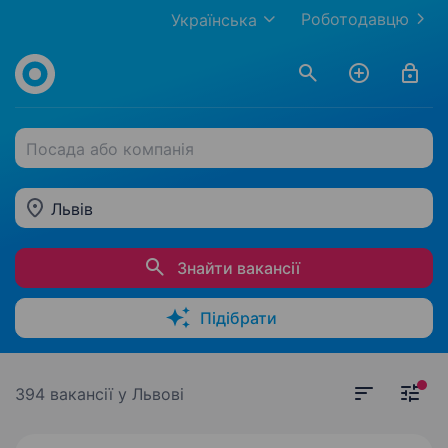
Роботодавцю
Українська
Посада або компанія
Львів
Знайти вакансії
Підібрати
394 вакансії
у Львові