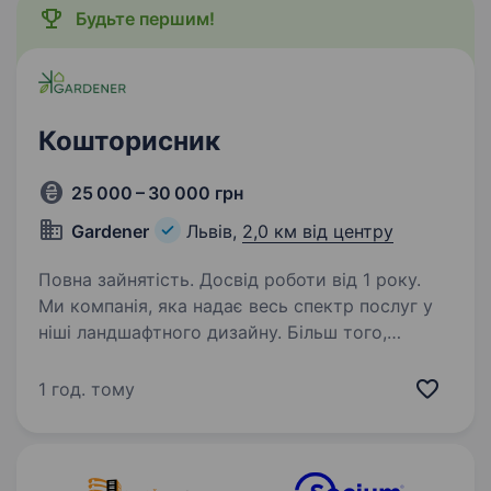
Будьте першим!
Кошторисник
25 000 – 30 000 грн
Gardener
Львів,
2,0 км від центру
Повна зайнятість. Досвід роботи від 1 року.
Ми компанія, яка надає весь спектр послуг у
ніші ландшафтного дизайну. Більш того,
Gardener- це команда кваліфікованих фахівців,
які цінують системний підхід у роботі. Наші
1 год. тому
комерційні пропозиції завжди читабельні…