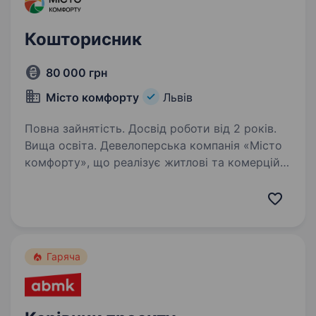
Кошторисник
80 000 грн
Місто комфорту
Львів
Повна зайнятість. Досвід роботи від 2 років.
Вища освіта. Девелоперська компанія «Місто
комфорту», що реалізує житлові та комерційні
проєкти — від розроблення концепції
та проєктування до будівництва й подальшого
управління об'єктами, запрошує до своєї
команди ДОСВІДЧЕНОГО…
Гаряча