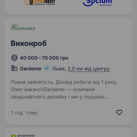
Виконроб
40 000 – 70 000 грн
Gardener
Львів,
2,0 км від центру
Повна зайнятість. Досвід роботи від 1 року.
Опис вакансіїGardener — компанія
ландшафтного дизайну і ми у пошуках
працівника на позицію Виконроба (прораба
ландшафтних об'єктів). Наш сайт:
1 год. тому
https://gardener.in.ua Instagram:
https://www.instagram.com/gardener_lviv/…