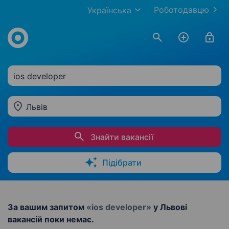
Роботодавцю
Українська
ios developer
Львів
Знайти вакансії
Підібрати
За вашим запитом
«ios developer»
у Львові
вакансій поки немає.