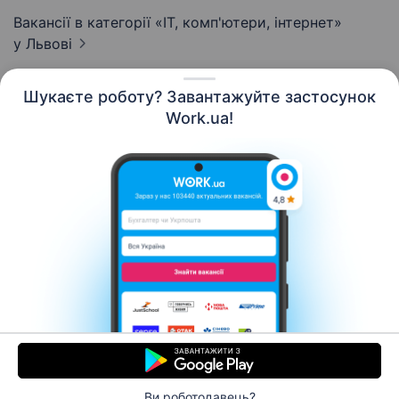
Вакансії в категорії «IT, комп'ютери, інтернет»
у Львові
Шукаєте роботу? Завантажуйте застосунок
Work.ua!
Українська
Ресурси
Контакти
Про нас
Кар’єра
Новини Work.ua
Допомога
Умови використання
Роботодавцю
Ви роботодавець?