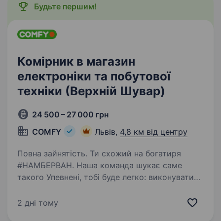
Будьте першим!
Комірник в магазин
електроніки та побутової
техніки (Верхній Шувар)
24 500 – 27 000 грн
COMFY
Львів,
4,8 км від центру
Повна зайнятість. Ти схожий на богатиря
#НАМБЕРВАН. Наша команда шукає саме
такого Упевнені, тобі буде легко: виконувати
розвантажувально-навантажувальні роботи
переміщувати товари на склад, в торговий зал
2 дні тому
та інше викладати…