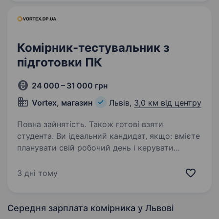
Комірник-тестувальник з
підготовки ПК
24 000 – 31 000 грн
Vortex, магазин
Львів,
3,0 км від центру
Повна зайнятість. Також готові взяти
студента. Ви ідеальний кандидат, якщо: вмієте
планувати свій робочий день і керувати
навантаженням уважні до деталей вмієте
брати на себе відповідальність розбираєтеся
3 дні тому
в залізі техніки вмієте підтримувати
концентрацію…
Середня зарплата комірника
у Львові