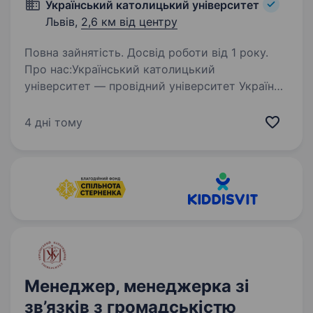
Український католицький університет
Львів,
2,6 км від центру
Повна зайнятість. Досвід роботи від 1 року.
Про нас:Український католицький
університет — провідний університет України.
Ми виховуємо відповідальних лідерів,
поєднуючи сучасну освіту з етичними
4 дні тому
орієнтирами, культурою служіння та силою
спільноти. УКУ будує…
Менеджер, менеджерка зі
зв’язків з громадськістю