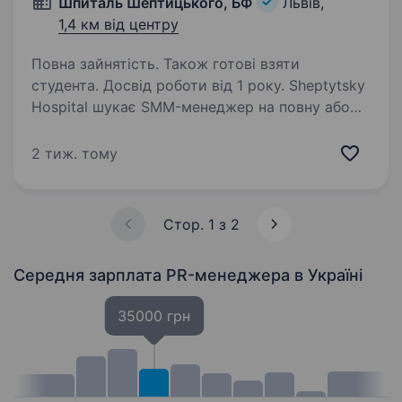
Шпиталь Шептицького, БФ
Львів,
1,4 км від центру
Повна зайнятість. Також готові взяти
студента. Досвід роботи від 1 року. Sheptytsky
Hospital шукає SMM-менеджер на повну або
часткову зайнятість. Sheptytsky Hospital — це:
Мережа клінік у Львові, Тернополі та Ірпені
2 тиж. тому
Унікальний медичний заклад з 123-річною
історією Благодійний…
Стор. 1 з 2
Середня зарплата PR-менеджера
в Україні
35000 грн