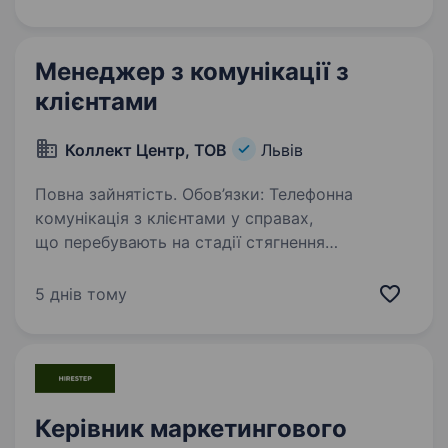
простір, який об'єднує спорт, технології,
ком’юніті та якісний сервіс…
Менеджер з комунікації з
клієнтами
Коллект Центр, ТОВ
Львів
Повна зайнятість. Обов’язки: Телефонна
комунікація з клієнтами у справах,
що перебувають на стадії стягнення
заборгованості Інформування клієнтів про
статус справи та можливі варіанти
5 днів тому
врегулювання заборгованості Узгодження…
Керівник маркетингового