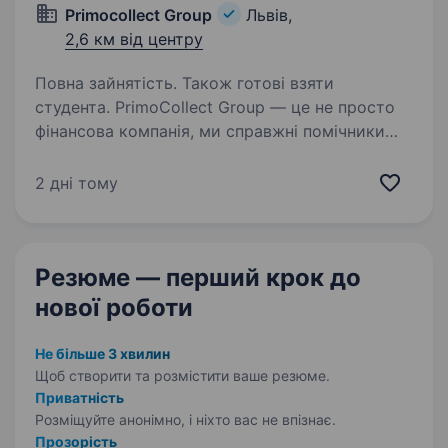
Primocollect Group
Львів,
2,6 км від центру
Повна зайнятість. Також готові взяти
студента. PrimoCollect Group — це не просто
фінансова компанія, ми справжні помічники
для тих, хто опинився в складній ситуації
з кредитами. Ми співпрацюємо з ТОП-банками
2 дні тому
України і допомагаємо людям знайти
оптимальні шляхи…
Резюме — перший крок
до
нової роботи
Не більше 3 хвилин
Щоб створити та розмістити ваше
резюме.
Приватність
Розміщуйте анонімно, і ніхто вас не впізнає.
Прозорість