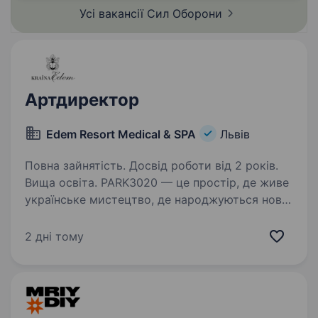
російської федерації…
Усі вакансії Сил
Оборони
Артдиректор
Edem Resort Medical & SPA
Львів
Повна зайнятість. Досвід роботи від 2 років.
Вища освіта. PARK3020 — це простір, де живе
українське мистецтво, де народжуються нові
сенси й діалоги, де скульптури розмовляють
з ландшафтом, а ідеї стають подіями. Ми
2 дні тому
віримо, що мистецтво — це не тільки форма,
але й вплив…