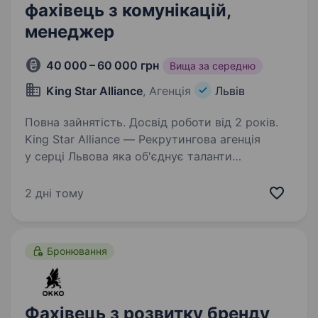
фахівець з комунікацій,
менеджер
40 000 – 60 000 грн
Вища за середню
King Star Alliance
, Агенція
Львів
Повна зайнятість. Досвід роботи від 2 років.
King Star Alliance — Рекрутингова агенція
у серці Львова яка об'єднує таланти
з можливостями! Якщо Ви зараз знаходитесь
у пошуку нових можливостей, або відкриті до
2 дні тому
цікавих пропозицій — залишайте своє резюме
у нашому…
Бронювання
Фахівець з розвитку бренду