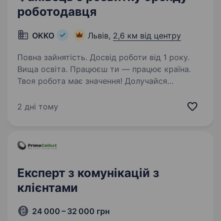
роботодавця
OKKO
Львів,
2,6 км від центру
Повна зайнятість. Досвід роботи від 1 року.
Вища освіта. Працюєш ти — працює країна.
Твоя робота має значення! Долучайся
до команди ОККО, формуймо надійний тил
нашої країни разом! Шукаємо Фахівця
2 дні тому
з розвитку бренду роботодавця! Приєднуйся,
бо ми: офіційно і швидко приймаємо…
Експерт з комунікацій з
клієнтами
24 000 – 32 000 грн