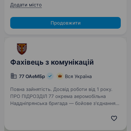
Додати місто
Продовжити
Фахівець з комунікацій
77 ОАеМБр
Вся Україна
Повна зайнятість. Досвід роботи від 1 року.
ПРО ПІДРОЗДІЛ 77 окрема аеромобільна
Наддніпрянська бригада — бойове з'єднання
десантно-штурмових військ Збройних сил
України сформоване у грудні 2022 року
в умовах широкомасштабного вторгнення