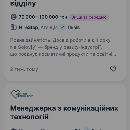
відділу
70 000 – 100 000 грн
Вища за середню
HireStep
, Агенція
Львів
Повна зайнятість. Досвід роботи від 1 року.
Na Golov[y] — бренд у beauty-індустрії,
що поєднує косметичні продукти та освітні
проєкти. Шукаємо системного та креативного
маркетинг-лідера, який візьме на себе
2 тиж. тому
розвиток бренду, запуск нових продуктів,
освітній…
Менеджерка з комунікаційних
технологій