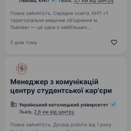
Львова, КНП
Львів,
3,7 км від центру
Повна зайнятість. Середня освіта. КНП «1
територіальне медичне об'єднання м.
Львова» — це одна з найбільших
та найпрогресивніших медичних установ
України. Ми надаємо повний спектр медичних
5 днів тому
послуг, об'єднуючи зусилля великої команди
професіоналів,…
Менеджер з комунікацій
центру студентської кар'єри
Український католицький університет
Львів,
2,6 км від центру
Повна зайнятість. Досвід роботи від 1 року.