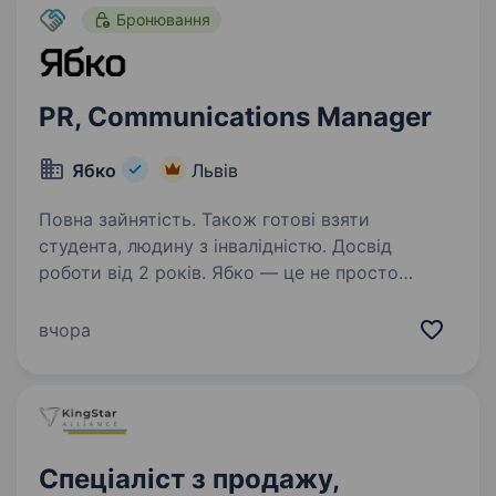
Бронювання
PR, Communications Manager
Ябко
Львів
Повна зайнятість. Також готові взяти
студента, людину з інвалідністю. Досвід
роботи від 2 років. Ябко — це не просто
мережа магазинів особливої техніки.
Це бренд, який дарує емоції, створює
вчора
особливий клієнтський досвід та формує
спільноту людей, закоханих у сучасні
технології. Ми активно зростаємо,
відкриваємо…
Спеціаліст з продажу,