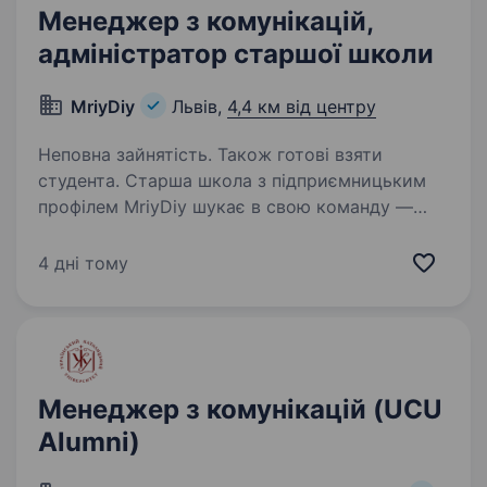
Менеджер з комунікацій,
адміністратор старшої школи
MriyDiy
Львів,
4,4 км від центру
Неповна зайнятість. Також готові взяти
студента. Старша школа з підприємницьким
профілем MriyDiy шукає в свою команду —
Адміністратора, менеджера з комунікацій.
Школа знаходиться за адресою: вул.
4 дні тому
Академіка Ярослава Підстригача, 1В (Duck
Lake) Графік роботи: 14.00 —…
Менеджер з комунікацій (UCU
Alumni)