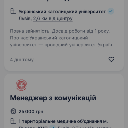
Український католицький університет
Львів,
2,6 км від центру
Повна зайнятість. Досвід роботи від 1 року.
Про нас:Український католицький
університет — провідний університет України.
Ми виховуємо відповідальних лідерів,
поєднуючи сучасну освіту з етичними
4 дні тому
орієнтирами, культурою служіння та силою
спільноти. УКУ будує…
Менеджер з комунікацій
25 000 грн
1 територіальне медичне об'єднання м.