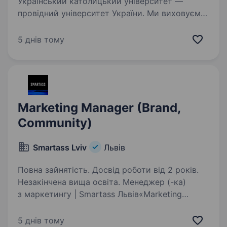
Український католицький університет —
провідний університет України. Ми виховуємо
відповідальних лідерів, поєднуючи сучасну
освіту з етичними орієнтирами, культурою
5 днів тому
служіння та силою спільноти. УКУ будує
довіру,…
Marketing Manager (Brand,
Community)
Smartass Lviv
Львів
Повна зайнятість. Досвід роботи від 2 років.
Незакінчена вища освіта. Менеджер (-ка)
з маркетингу | Smartass Львів«Marketing
Manager (Brand & Community)» Smartass — це
більше, ніж фітнес-клуб. Це сучасний lifestyle-
5 днів тому