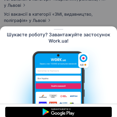
у Львові
Усі вакансії в категорії «ЗМІ, видавництво,
поліграфія»
у Львові
Шукаєте роботу? Завантажуйте застосунок
Work.ua!
Українська
Ресурси
Контакти
Про нас
Кар’єра
Новини Work.ua
Допомога
Умови використання
Роботодавцю