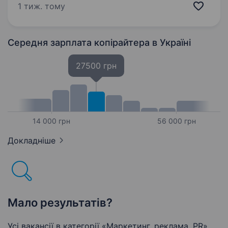
кожна дитина зростала у люблячій сім'ї
1 тиж. тому
з духовними цінностями та мала щасливе
майбутнє…
Середня зарплата копірайтера
в Україні
27500 грн
14 000 грн
56 000 грн
Докладніше
Мало результатів?
Усі вакансії в категорії «Маркетинг, реклама, PR»