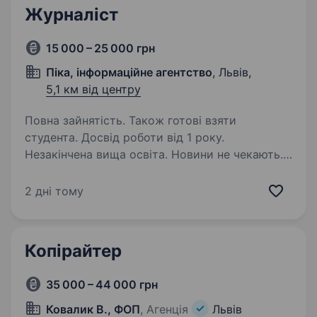
Журналіст
15 000 – 25 000 грн
Піка, інформаційне агентство
, Львів,
5,1 км від центру
Повна зайнятість. Також готові взяти
студента. Досвід роботи від 1 року.
Незакінчена вища освіта. Новини не чекають.
Якщо для вас це не просто фраза, а принцип
роботи — ми шукаємо саме вас! Інформаційне
2 дні тому
агентство «Піка» — нове українське медіа.
Ми прагнемо створювати оперативний,
точний і якісний інформаційний…
Копірайтер
35 000 – 44 000 грн
Ковалик В., ФОП
, Агенція
Львів