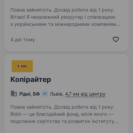
Повна зайнятість. Досвід роботи від 1 року.
Вітаю! Я незалежний рекрутер і співпрацюю
з українськими та міжнародними компаніями.
Зараз для нашого замовника — (міжнародний
холдинг), шукаю SEO-копірайтера —
4 дні тому
спеціаліста, який хоче розвиватись
та створювати контент,…
Копірайтер
Рідні, БФ
Львів,
4,7 км від центру
Повна зайнятість. Досвід роботи від 1 року.
Ridni — це благодійний фонд, місія якого —
подолання сирітства та розвиток інституту
сім'ї. У нас з командою велика мрія, щоб