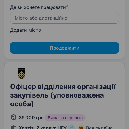
Де ви хочете працювати?
Додати місто
Продовжити
Офіцер відділення організації
закупівель (уповноважена
особа)
36 000 грн
Вища за середню
Хартія, 2 корпус НГУ
Вся Україна