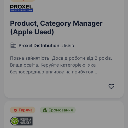
Product, Category Manager
(Apple Used)
Proxel Distribution
, Львів
Повна зайнятість. Досвід роботи від 2 років.
Вища освіта. Керуйте категорією, яка
безпосередньо впливає на прибуток
міжнародної компанії! Proxel Distribution —
українська B2B-компанія у складі міжнародної
групи, що спеціалізується на гуртовій
дистрибуції електроніки для…
Гаряча
Бронювання