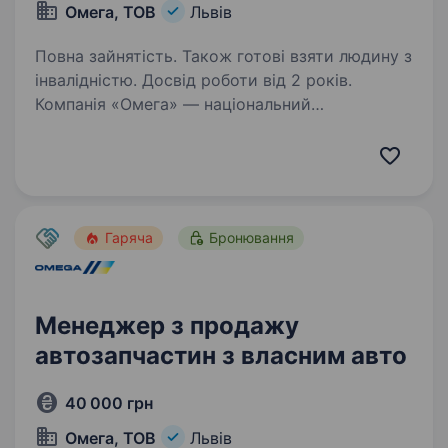
Омега, ТОВ
Львів
Повна зайнятість. Також готові взяти людину з
інвалідністю. Досвід роботи від 2 років.
Компанія «Омега» — національний
дистриб’тор автокомпонентів, з 35-річним
досвідом успішної роботи на ринку
автобізнесу і визнання на міжнародному рівні.
І зараз ми у пошуку керівника відділу продажу
до нашої команди…
Гаряча
Бронювання
Менеджер з продажу
автозапчастин з власним авто
40 000 грн
Омега, ТОВ
Львів