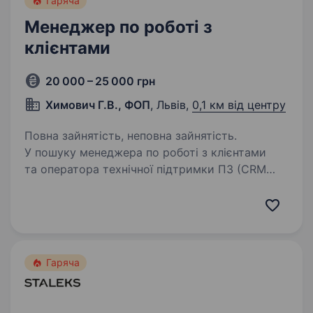
Гаряча
Менеджер по роботі з
клієнтами
20 000 – 25 000 грн
Химович Г.В., ФОП
, Львів,
0,1 км від центру
Повна зайнятість, неповна зайнятість.
У пошуку менеджера по роботі з клієнтами
та оператора технічної підтримки ПЗ (CRM
система).Що потрібно буде робити: Навчати
клієнтів роботі у програмі (CRM) Зустрічатися
з клієнтами у їхніх офісах (тільки…
Гаряча