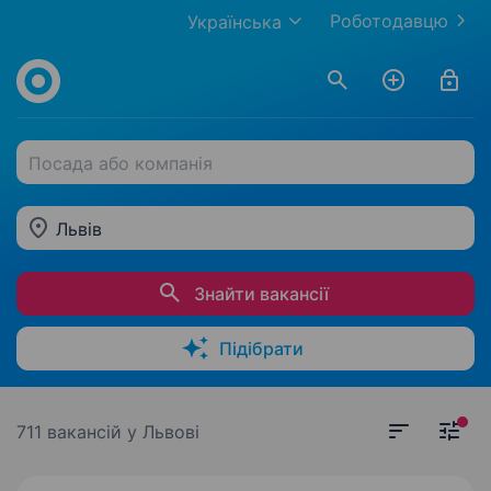
Роботодавцю
Українська
Посада або компанія
Львів
Знайти вакансії
Підібрати
711 вакансій
у Львові