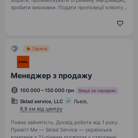
зібрати, проаналізувати отриману інформацію,
зробити висновки. Подати пропозиції клієнту.
Організувати зустріч з клієнтом, провести
переговори. Працівник повинен могти освоїти
технічну…
Гаряча
Менеджер з продажу
100 000 – 150 000 грн
Вища за середню
Sklad service, LLC
Львів,
8,9 км від центру
Повна зайнятість. Досвід роботи від 1 року.
Привіт! Ми — Sklad Service — українська
компанія з 21-річним досвідом у створенні