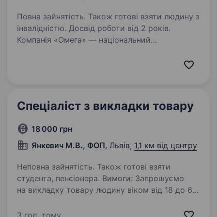
Повна зайнятість. Також готові взяти людину з
інвалідністю. Досвід роботи від 2 років.
Компанія «Омега» — національний
дистриб’тор автокомпонентів, з 35-річним
досвідом успішної роботи на ринку
автобізнесу і визнання на міжнародному рівні.
І зараз ми у пошуку менеджера з продажу
до нашої команди.…
Спеціаліст з викладки товару
18 000 грн
Янкевич М.В., ФОП
, Львів,
1,1 км від центру
Неповна зайнятість. Також готові взяти
студента, пенсіонера. Вимоги: Запрошуємо
на викладку товару людину віком від 18 до 60
років. Може бути студент. Умови роботи:
неповний робочий день з понеділка по
3 год. тому