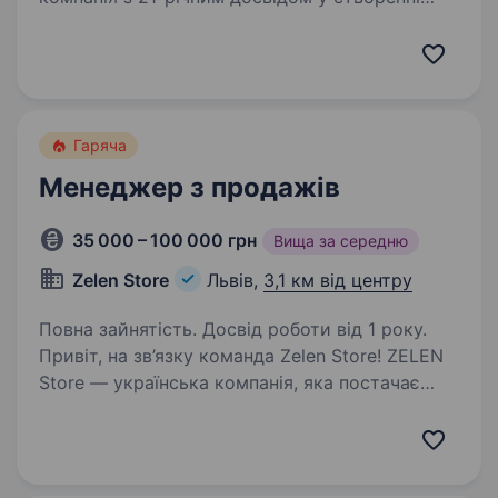
ефективних складських рішень. З моменту
заснування у 2005 році ми пройшли шлях від
продажу стелажів до реалізації комплексних
інженерних…
Гаряча
Менеджер з продажів
35 000 – 100 000 грн
Вища за середню
Zelen Store
Львів,
3,1 км від центру
Повна зайнятість. Досвід роботи від 1 року.
Привіт, на зв’язку команда Zelen Store! ZELEN
Store — українська компанія, яка постачає
тактичне спорядження, військове обладнання
та сучасну техніку для військових, силових
структур та цивільних клієнтів. У нашому…