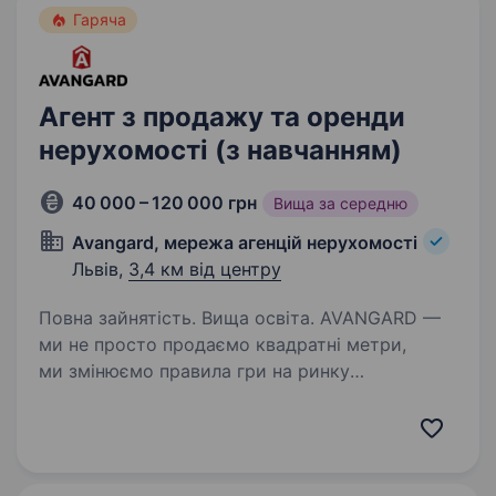
Гаряча
Агент з продажу та оренди
нерухомості (з навчанням)
40 000 – 120 000 грн
Вища за середню
Avangard, мережа агенцій нерухомості
Львів,
3,4 км від центру
Повна зайнятість. Вища освіта. AVANGARD —
ми не просто продаємо квадратні метри,
ми змінюємо правила гри на ринку
нерухомості України. Ми активно
розвиваємось і працюємо у 9 містах України:
Київ, Дніпро, Львів, Запоріжжя, Черкаси,
Вінниця, Кам’янське,…