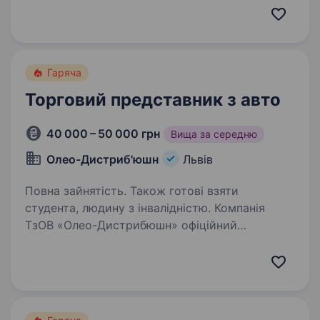
стильні меблі, які не потребують додаткового
конструювання або розробки. Це вже
повністю…
Гаряча
Торговий представник з авто
40 000 – 50 000 грн
Вища за середню
Олео-Дистриб'юшн
Львів
Повна зайнятість. Також готові взяти
студента, людину з інвалідністю. Компанія
ТзОВ «Олео-Дистрибюшн» офіційний
дистриб’ютор у Львівській області
кондитерських виробів, а саме торгових
марок «Грона», «Стимул», «Родина», «Ласка»,
«Марсе», «Тофікс», «Рокс», «Їж Наше» та інших
торгових…