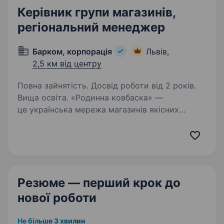
Керівник групи магазинів,
регіональний менеджер
Барком, корпорація
Львів,
2,5 км від центру
Повна зайнятість. Досвід роботи від 2 років.
Вища освіта. «Родинна ковбаска» —
це українська мережа магазинів якісних
м’ясних виробів, що поєднує традиції,
стабільність і сучасний підхід до управління.
У зв’язку з розвитком мережі запрошуємо
до команди Керівника групи…
Резюме — перший крок
до
нової роботи
Не більше 3 хвилин