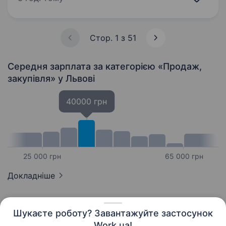
п’ятницю, з 12год до 18 год. Оплата 120 грн
за годину Обов’язки: Викладка…
Стор. 1 з 51
Середня зарплата за категорією «Продаж,
закупівля»
у Львові
40000 грн
25 000 грн
65 000 грн
Докладніше
Шукаєте роботу? Завантажуйте застосунок
Work.ua!