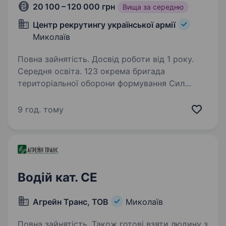
20 100 – 120 000 грн
Вища за середню
Центр рекрутингу української армії
Миколаїв
Повна зайнятість. Досвід роботи від 1 року.
Середня освіта. 123 окрема бригада
територіальної оборони формування Сил
територіальної оборони Збройних Сил
України, дислоковане у м. Миколаїв. Бригада
9 год. тому
була створена ще в 2018 році та перебуває
у складі Регіонального управління…
Водій кат. СЕ
Агрейн Транс, ТОВ
Миколаїв
Повна зайнятість. Також готові взяти людину з