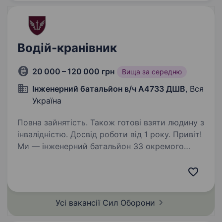
Водій-кранівник
20 000 – 120 000 грн
Вища за середню
Інженерний батальйон в/ч А4733 ДШВ
, Вся
Україна
Повна зайнятість. Також готові взяти людину з
інвалідністю. Досвід роботи від 1 року. Привіт!
Ми — інженерний батальйон 33 окремого
інженерного полку ДШВ (в/ч А4733), і наша
місія — надійно захищати Україну та
підтримувати обороноздатність країни.
Запрошуємо до команди водія-кранівника,
Усі вакансії Сил
Оборони
який стане…