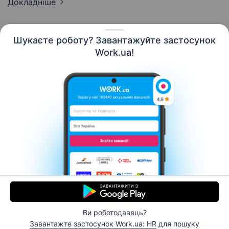
Докладніше
Шукаєте роботу? Завантажуйте застосунок
Work.ua!
Українська
Ресурси
Контакти
Про нас
Кар’єра
Новини Work.ua
Допомога
Умови використання
Роботодавцю
Ви роботодавець?
© 2006–2026 Work.ua. Сервіс пошуку роботи №1 в
Завантажте застосунок Work.ua: HR
для пошуку