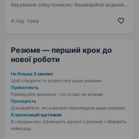
Керування спецтехнікою: безаварійне водіння
паливозаправника в складних дорожніх
та польових умовах. Прийом та видача ПММ:
4 год. тому
заправка цистерни на базах постачання
та здійснення…
Резюме — перший крок
до
нової роботи
Не більше 3 хвилин
Щоб створити та розмістити ваше
резюме.
Приватність
Розміщуйте анонімно, і ніхто вас не впізнає.
Прозорість
Дізнавайтеся, які компанії переглядали ваше резюме.
8 пропозицій щотижня
В середньому отримують шукачі з резюме і обирають
найкращі.