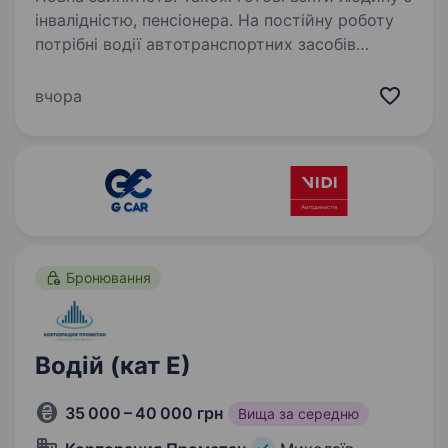
інвалідністю, пенсіонера. На постійну роботу
потрібні водії автотранспортних засобів
категорії СЕ. Робота вахтовим методом
на вантажних автомобілях SCANIA —
вчора
самоскиди з полупричепом. Основні обов’язки
: Перевезення вантажу по Україні.…
Бронювання
Водій (кат Е)
35 000 – 40 000 грн
Вища за середню