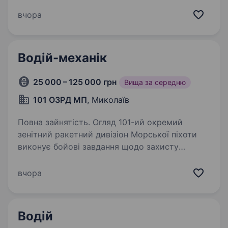
водія навантажувача! Якщо ви маєте
посвідчення водія навантажувача та хочете
вчора
працювати у стабільній компанії з гідною
оплатою праці — ця вакансія саме для вас!
Ми пропонуємо:…
Водій-механік
25 000 – 125 000 грн
Вища за середню
101 ОЗРД МП
, Миколаїв
Повна зайнятість. Огляд 101-ий окремий
зенітний ракетний дивізіон Морської піхоти
виконує бойові завдання щодо захисту
повітряних просторів держави, від навали
ворожих ударних БПЛА, запрошує у свою
вчора
команду вмотивованих кандидатів…
Водій