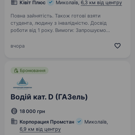
Ківіт Плюс
Миколаїв,
6,3 км від центру
Повна зайнятість. Також готові взяти
студента, людину з інвалідністю. Досвід
роботи від 1 року. Вимоги: Запрошуємо
чоловіків і жінок Права категорії С Фізична
підготовка, працездатний вік, середньо-
вчора
спеціальна освіта, технічна, вища освіта -для
експедитора бажано відсутність алкогольної
(нарко-)…
Бронювання
Водій кат. D (ГАЗель)
18 000 грн
Корпорация Промстан
Миколаїв,
6,9 км від центру