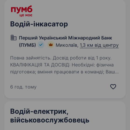
Водій-інкасатор
Перший Український Міжнародний Банк
(ПУМБ)
Миколаїв,
1,3 км від центру
Повна зайнятість. Досвід роботи від 1 року.
КВАЛІФІКАЦІЯ ТА ДОСВІД: Необхідні: фізична
підготовка; вміння працювати в команді; Ваша
РОЛЬ: перевезення грошових коштів та
цінностей; інкасація та обслуговування
6 год. тому
відділень, банкоматів, терміналів; …
Водій-електрик,
військовослужбовець