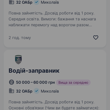
32 ОАБр
Миколаїв
Повна зайнятість. Досвід роботи від 1 року.
Середня освіта. Вимоги: бажання та наснага
наближати перемогу над ворогом разом
з нами; вік від 18 до 50 років; водійське
посвідчення відповідних категорій (бажано C,
2 год. тому
E); наявність бойового досвіду, військової
служби…
Водій-заправник
50 000 – 60 000 грн
Вища за середню
32 ОАБр
Миколаїв
Повна зайнятість. Досвід роботи від 1 року.
Основні обов’язки (Чим ви будете займатися):