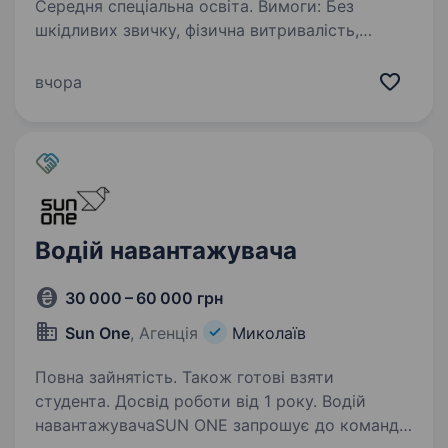
Середня спеціальна освіта. Вимоги: Без
шкідливих звичку, фізична витривалість,
бажання працювати, Умови роботи:
понеділок — п’ятниця, с 7.00 до 18.00. склад
вчора
у широкій балці вік до 40 років. Обовʼязки:
прийом товару складу…
Водій навантажувача
30 000 – 60 000 грн
Sun One
, Агенція
Миколаїв
Повна зайнятість. Також готові взяти
студента. Досвід роботи від 1 року. Водій
навантажувачаSUN ONE запрошує до команди