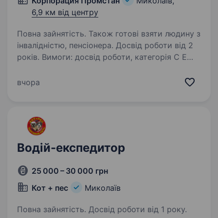
Корпорация Промстан
Миколаїв,
6,9 км від центру
Повна зайнятість. Також готові взяти людину з
інвалідністю, пенсіонера. Досвід роботи від 2
років. Вимоги: досвід роботи, категорія С Е
Умови роботи: повний соцпакет, можливі
відрядження Обов’язки: перевезення
вчора
будівельних матеріалів на об'єкти замовника
Водій-експедитор
25 000 – 30 000 грн
Кот + пес
Миколаїв
Повна зайнятість. Досвід роботи від 1 року.