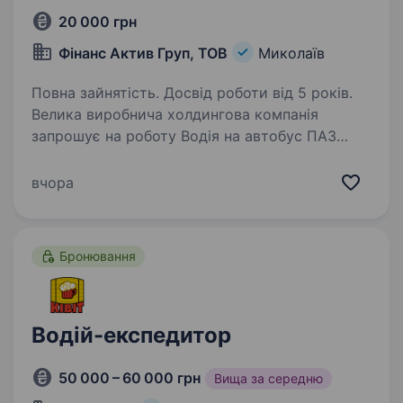
20 000 грн
Фінанс Актив Груп, ТОВ
Миколаїв
Повна зайнятість. Досвід роботи від 5 років.
Велика виробнича холдингова компанія
запрошує на роботу Водія на автобус ПАЗ
32054−07Нам потрібен фахівець, який має
досвід роботи з технікою та вміє її
вчора
ремонтувати Що необхідно робити на цій
посаді: Безпечне…
Бронювання
Водій-експедитор
50 000 – 60 000 грн
Вища за середню