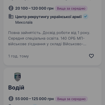
20 100 – 120 000 грн
Вища за середню
Центр рекрутингу української армії
Миколаїв
Повна зайнятість. Досвід роботи від 1 року.
Середня спеціальна освіта. 140 ОРБ МП-
військове з'єднання у складі Військово-
Морських Сил Збройних Сил України. З 2021
року до повномасштабного вторгнення
1 год. тому
виконували бойові завдання в ООС
на території Донецької та Луганської
областей, де у 2022…
Водій
55 000 – 125 000 грн
Вища за середню