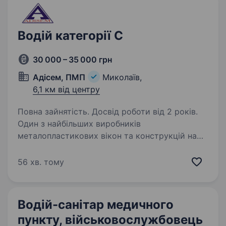
Водій категорії С
30 000 – 35 000 грн
Адісем, ПМП
Миколаїв,
6,1 км від центру
Повна зайнятість. Досвід роботи від 2 років.
Один з найбільших виробників
металоплаcтикових вікон та конструкцій на
Півдні Україні запрошує на роботу Водія (кат.
С, С1) Вимоги: Досвід роботи водієм не менше
56 хв. тому
3х років; Наявність посвідчення водія кат.…
Водій-санітар медичного
пункту, військовослужбовець