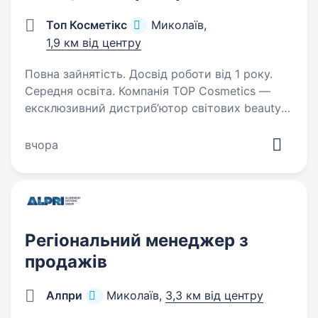
Топ Косметікс
Миколаїв,
1,9 км від центру
Повна зайнятість. Досвід роботи від 1 року.
Середня освіта. Компанія TOP Cosmetics —
ексклюзивний дистриб’ютор світових beauty-
брендів — запрошує Вас в команду на посаду
Менеджера з продажу косметологічних та
вчора
ін'єкційних препаратів на beauty-ринку. Місце
роботи: м. Миколаїв…
Регіональний менеджер з
продажів
Алпри
Миколаїв,
3,3 км від центру