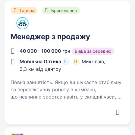
Гаряча
Бронювання
Менеджер з продажу
40 000 – 100 000 грн
Вища за середню
Мобільна Оптика
Миколаїв,
2,3 км від центру
Повна зайнятість. Якщо ви шукаєте стабільну
та перспективну роботу в компанії,
що невпинно зростає навіть у складні часи, —
запрошуємо до команди «Мобільна оптика»!
Ми перша в Україні виїзна оптика, яка
допомагає людям бачити краще:…