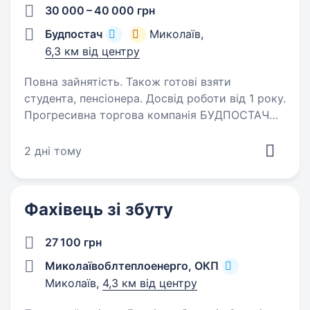
30 000 – 40 000 грн
Будпостач
Миколаїв,
6,3 км від центру
Повна зайнятість. Також готові взяти
студента, пенсіонера. Досвід роботи від 1 року.
Прогресивна торгова компанія БУДПОСТАЧ
запрошує до співпраці спеціаліста на вакансію
Торговий представник!Вимоги: БАЖАНО
2 дні тому
Досвід продажу категорій непроводольчого
сегменту. Наявність власного авто!
Амбіційність,…
Фахівець зі збуту
27 100 грн
Миколаївоблтеплоенерго, ОКП
Миколаїв,
4,3 км від центру