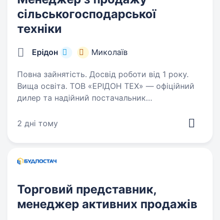
сільськогосподарської
техніки
Ерідон
Миколаїв
Повна зайнятість. Досвід роботи від 1 року.
Вища освіта. ТОВ «ЕРІДОН ТЕХ» — офіційний
дилер та надійний постачальник
сільськогосподарської техніки іноземного та
вітчизняного виробництва. Компанія понад 20
2 дні тому
років працює на аграрному ринку України і
має власні представництва…
Торговий представник,
менеджер активних продажів