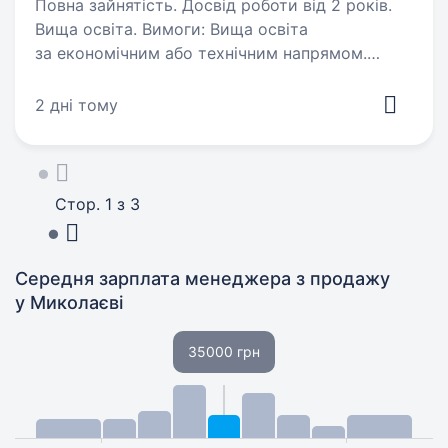
Повна зайнятість. Досвід роботи від 2 років.
Вища освіта. Вимоги: Вища освіта
за економічним або технічним напрямом.
Глибокі знання в галузі економіки
та бухгалтерського обліку. Досвід роботи
2 дні тому
у сфері житлово-комунального господарства
(ЖКГ) буде перевагою. Впевнене…
Стор. 1 з 3
Середня зарплата менеджера з продажу
у Миколаєві
35000 грн