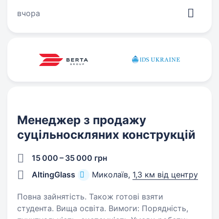
та розвиватись. Що потрібно робити: Активно
вчора
шукати нових клієнтів…
Менеджер з продажу
суцільноскляних конструкцій
15 000 – 35 000 грн
AltingGlass
Миколаїв,
1,3 км від центру
Повна зайнятість. Також готові взяти
студента. Вища освіта. Вимоги: Порядність,