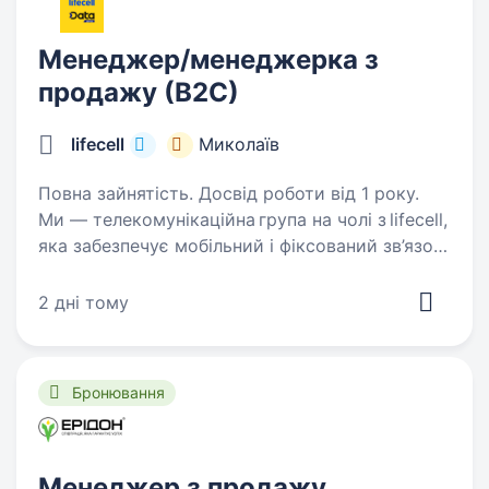
Менеджер/менеджерка з
продажу (В2С)
lifecell
Миколаїв
Повна зайнятість. Досвід роботи від 1 року.
Ми — телекомунікаційна група на чолі з lifecell,
яка забезпечує мобільний і фіксований зв’язок,
інтернет, телебачення та цифрові сервіси для
мільйонів українців. Наша мета незмінна —
2 дні тому
тримати країну на зв’язку,…
Бронювання
Менеджер з продажу