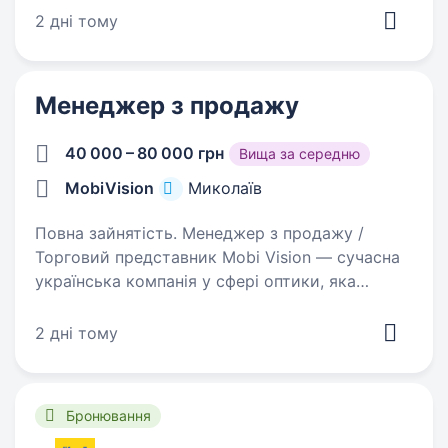
та стала лідером з надання послуг у сфері
2 дні тому
довгострокової оренди у своєму регіоні…
Менеджер з продажу
40 000 – 80 000 грн
Вища за середню
MobiVision
Миколаїв
Повна зайнятість. Менеджер з продажу /
Торговий представник Mobi Vision — сучасна
українська компанія у сфері оптики, яка
активно розвивається по всій Україні.
Ми допомагаємо людям отримувати
2 дні тому
професійну перевірку зору та якісні окуляри…
Бронювання