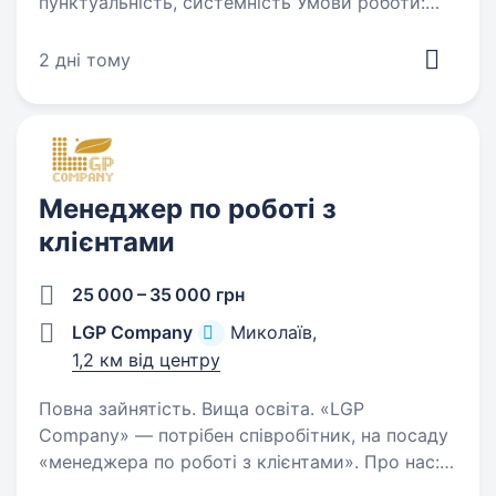
пунктуальність, системність Умови роботи:
повний робочий день Обов’язки: забезпечення
роботи офісу робити прорахунки- супровід
2 дні тому
замовлень до стадії «реалізовано» ведення і
розвиток сторінок…
Менеджер по роботі з
клієнтами
25 000 – 35 000 грн
LGP Company
Миколаїв,
1,2 км від центру
Повна зайнятість. Вища освіта. «LGP
Company» — потрібен співробітник, на посаду
«менеджера по роботі з клієнтами». Про нас:
Компанія була створена 25 червня 2012 р.