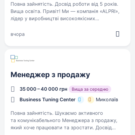
Повна зайнятість. Досвід роботи від 5 років.
Вища освіта. Привіт! Ми — компанія «ALPRI»,
лідер у виробництві високоякісних
алюмінієвих віконних, ролетних та дверних
систем в Україні. З 2008 року ми розробляємо
вчора
та виготовляємо продукцію, яка відзначається
надійністю та…
Менеджер з продажу
35 000 – 40 000 грн
Вища за середню
Business Tuning Center
Миколаїв
Повна зайнятість. Шукаємо активного
та комунікабельного Менеджера з продажу,
який хоче працювати та зростати. Досвід
не обов’язковий — головне бажання навчатись