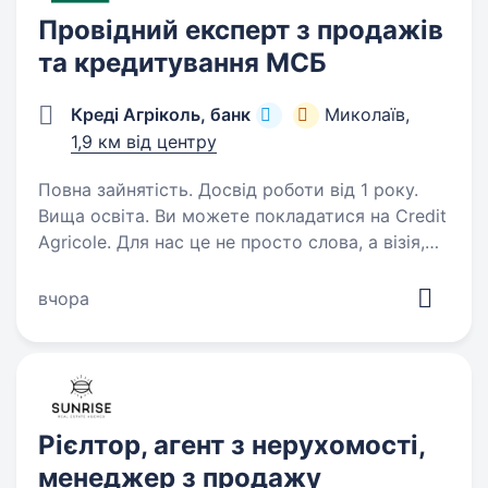
Провідний експерт з продажів
та кредитування МСБ
Креді Агріколь, банк
Миколаїв,
1,9 км від центру
Повна зайнятість. Досвід роботи від 1 року.
Вища освіта. Ви можете покладатися на Credit
Agricole. Для нас це не просто слова, а візія,
яку ми щодня втілюємо у роботу — щоб
кожен працівник відчував турботу та
вчора
підтримку від роботодавця. Як провідний
експерт з продажів…
Рієлтор, агент з нерухомості,
менеджер з продажу