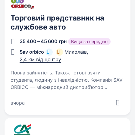
Торговий представник на
службове авто
35 400 – 45 600 грн
Вища за середню
Sav orbico
Миколаїв,
2,4 км від центру
Повна зайнятість. Також готові взяти
студента, людину з інвалідністю. Компанія SAV
ORBICO — міжнародний дистриб’ютор
продовольчої та непродовольчої групи
товарів вітчизняних та світових виробників.
вчора
У наше портфоліо увійшли такі відомі торгові
марки як Ariel, Tide, Pantene Pro-V, Pampers,…