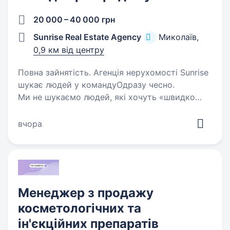
20 000 – 40 000 грн
Sunrise Real Estate Agency
Миколаїв,
0,9 км від центру
Повна зайнятість. Агенція нерухомості Sunrise
шукає людей у командуОдразу чесно.
Ми не шукаємо людей, які хочуть «швидко
заробити». Ми шукаємо тих, хто готовий
зайти у складну професію через правильне
вчора
навчання, систему роботи та постійний…
Менеджер з продажу
косметологічних та
ін'єкційних препаратів