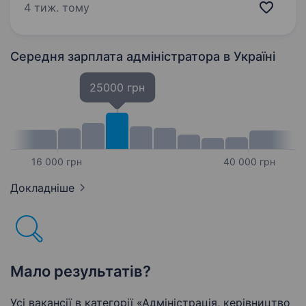
місці. Наша команда — це професіонали, які
4 тиж. тому
люблять свою справу і постійно розвиваються.
Зараз…
Середня зарплата адміністратора
в Україні
25000 грн
16 000 грн
40 000 грн
Докладніше
Мало результатів?
Усі вакансії в категорії «Адмiнiстрацiя, керівництво