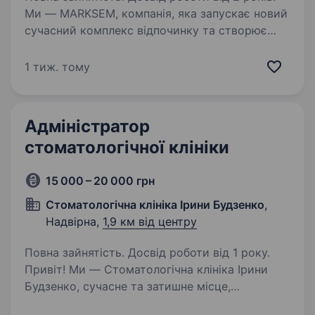
Ми — MARKSEM, компанія, яка запускає новий
сучасний комплекс відпочинку та створює
сервіс, куди гості захочуть повертатися знову
і знову. Ми шукаємо адміністратора, який
1 тиж. тому
стане обличчям комплексу, забезпечить
високий…
Адміністратор
стоматологічної клініки
15 000 – 20 000 грн
Стоматологічна клініка Ірини Будзенко
,
Надвірна,
1,9 км від центру
Повна зайнятість. Досвід роботи від 1 року.
Привіт! Ми — Стоматологічна клініка Ірини
Будзенко, сучасне та затишне місце,
де турбота про пацієнтів завжди на першому