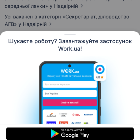
середньої ланки»
у Надвірній
Усі вакансії в категорії «Секретаріат, діловодство,
АГВ»
у Надвірній
Шукаєте роботу? Завантажуйте застосунок
Work.ua!
Українська
Ресурси
Контакти
Про нас
Кар’єра
Новини Work.ua
Допомога
Умови використання
Роботодавцю