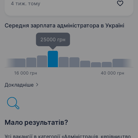
місці. Наша команда — це професіонали, які
4 тиж. тому
люблять свою справу і постійно розвиваються.
Зараз…
Середня зарплата адміністратора
в Україні
25000 грн
16 000 грн
40 000 грн
Докладніше
Мало результатів?
Усі вакансії в категорії «Адмiнiстрацiя, керівництво