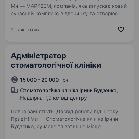
Ми — MARKSEM, компанія, яка запускає новий
сучасний комплекс відпочинку та створює
сервіс, куди гості захочуть повертатися знову
і знову. Ми шукаємо адміністратора, який
1 тиж. тому
стане обличчям комплексу, забезпечить
високий…
Адміністратор
стоматологічної клініки
15 000 – 20 000 грн
Стоматологічна клініка Ірини Будзенко
,
Надвірна,
1,9 км від центру
Повна зайнятість. Досвід роботи від 1 року.
Привіт! Ми — Стоматологічна клініка Ірини
Будзенко, сучасне та затишне місце,
де турбота про пацієнтів завжди на першому