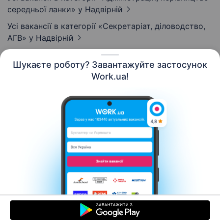
середньої ланки»
у Надвірній
Усі вакансії в категорії «Секретаріат, діловодство,
АГВ»
у Надвірній
Шукаєте роботу? Завантажуйте застосунок
Work.ua!
Українська
Ресурси
Контакти
Про нас
Кар’єра
Новини Work.ua
Допомога
Умови використання
Роботодавцю