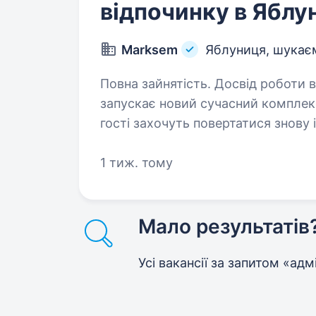
відпочинку в Ябл
Marksem
Яблуниця, шукаєм
Повна зайнятість. Досвід роботи від 2 років. Ми — MARKS
запускає новий сучасний комплекс
гості захочуть повертатися знову 
стане обличчям комплексу, забе
1 тиж. тому
Мало результатів
Усі вакансії за запитом «ад