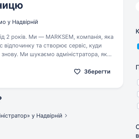
уницю
о у Надвірній
К
EM, компанія, яка
 відпочинку та створює сервіс, куди
і знову. Ми шукаємо адміністратора, який
зпечить високий…
Зберегти
?
міністратор»
у Надвірній
в