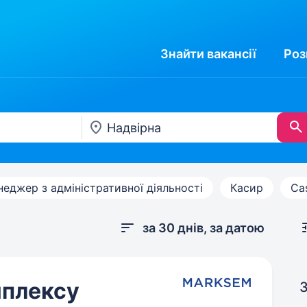
Знайти
вакансії
Роз
еджер з адміністративної діяльності
Касир
Ca
за 30 днів, за датою
мплексу
З