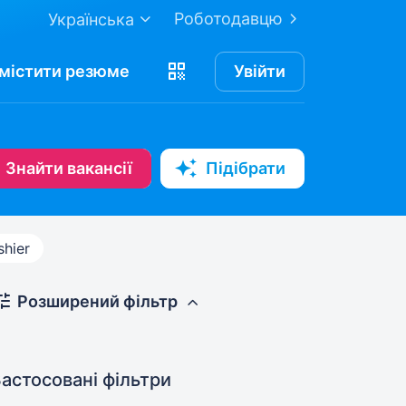
Роботодавцю
Українська
містити
резюме
Увійти
Знайти вакансії
Підібрати
shier
Розширений фільтр
астосовані фільтри