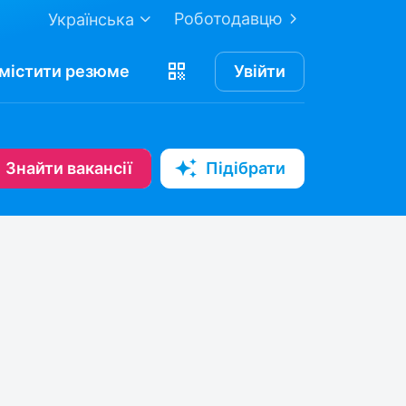
Роботодавцю
Українська
містити
резюме
Увійти
Знайти вакансії
Підібрати