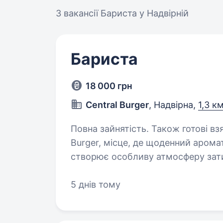
3 вакансії
Бариста у Надвірній
Бариста
18 000 грн
Central Burger
, Надвірна,
1,3 к
Повна зайнятість. Також готові взяти студента. П
Burger, місце, де щоденний аромат 
створює особливу атмосферу зат
спілкуватися з людьми, цінуєш к
5 днів тому