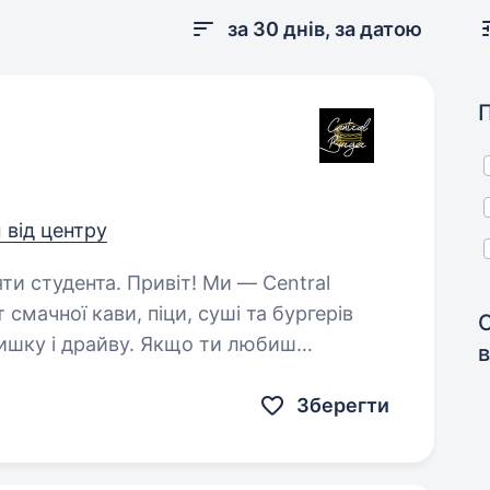
за 30 днів, за датою
м від центру
ривіт! Ми — Central
смачної кави, піци, суші та бургерів
ишку і драйву. Якщо ти любиш
в
омфортну робочу атмосферу і хочеш…
Зберегти