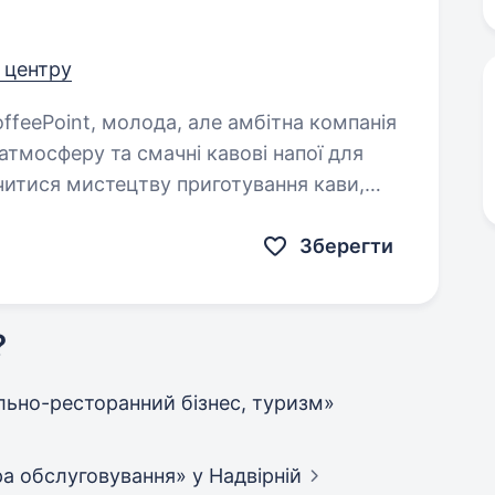
д центру
атмосферу та смачні кавові напої для
читися мистецтву приготування кави,
Зберегти
?
тельно-ресторанний бізнес, туризм»
фера обслуговування»
у Надвірній