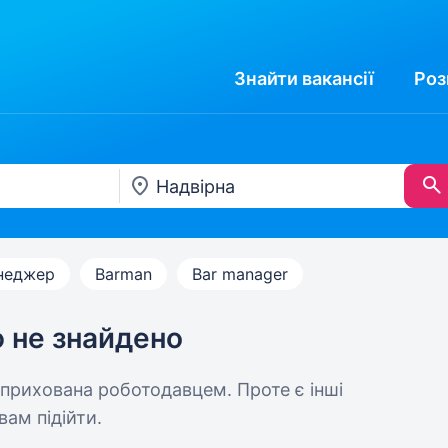
Знайти
вакансії
Роз
неджер
Barman
Bar manager
ю не знайдено
 прихована роботодавцем. Проте є інші
вам підійти.