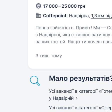
17 000 – 25 000 грн
Соffepoint
, Надвірна,
1,3 км ві
Повна зайнятість. Привіт! Ми — CoffeePoint, молода, але амбітна компанія
з Надвірної, яка створює затишну 
наших гостей. Якщо ти хочеш нав
працювати у дружньому…
3 тиж. тому
Мало результатів
Усі вакансії в категорії «Го
у Надвірній
Усі вакансії в категорії «С