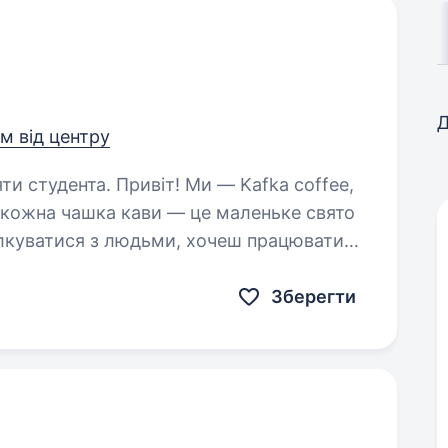
Д
км від центру
т! Ми — Kafka coffee,
е кожна чашка кави — це маленьке свято
ілкуватися з людьми, хочеш працювати
ся мистецтву приготування…
Зберегти