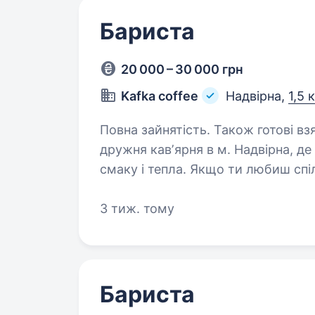
Бариста
20 000 – 30 000 грн
Kafka coffee
Надвірна,
1,5 
Повна зайнятість. Також готові взяти студента. Приві
дружня кавʼярня в м. Надвірна, д
смаку і тепла. Якщо ти любиш сп
у затишній атмосфері та навчити
3 тиж. тому
Бариста