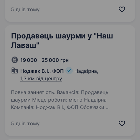
Тобі подобаються гаджети, і ти хочеш стати
справжнім експертом у цьому напрямку? Тоді
5 днів тому
ця вакансія саме для Тебе! Фокстрот — це
лідер українського…
Продавець шаурми у "Наш
Лаваш"
19 000 – 25 000 грн
Ноджак В.І., ФОП
Надвірна,
1,3 км від центру
Повна зайнятість. Вакансія: Продавець
шаурми Місце роботи: місто Надвірна
Компанія: Ноджак В.І., ФОП Обов’язки:
Підготовка і продаж шаурми згідно
з рецептурою компанії Обслуговування
5 днів тому
клієнтів, прийом замовлень Дотримання
стандартів…