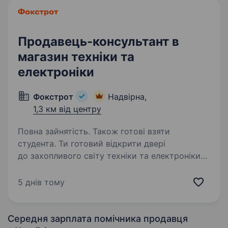
Продавець-консультант в
магазин техніки та
електроніки
Фокстрот
Надвірна,
1,3 км від центру
Повна зайнятість. Також готові взяти
студента. Ти готовий відкрити двері
до захопливого світу техніки та електроніки?
Тобі подобаються гаджети, і ти хочеш стати
справжнім експертом у цьому напрямку? Тоді
5 днів тому
ця вакансія саме для Тебе! Фокстрот — це
лідер українського…
Середня зарплата помічника продавця