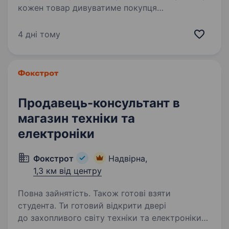
кожен товар дивуватиме покупця
та даруватиме нові враження. Зараз мережа
«Копійочка» налічує понад 500 магазинів у 16
4 дні тому
областях України, а в нашій…
Продавець-консультант в
магазин техніки та
електроніки
Фокстрот
Надвірна,
1,3 км від центру
Повна зайнятість. Також готові взяти
студента. Ти готовий відкрити двері
до захопливого світу техніки та електроніки?