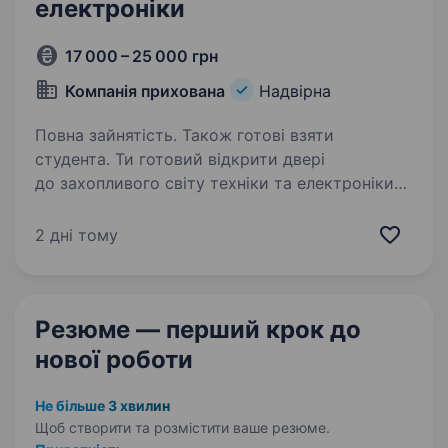
електроніки
17 000 – 25 000 грн
Компанія прихована
Надвірна
Повна зайнятість. Також готові взяти
студента. Ти готовий відкрити двері
до захопливого світу техніки та електроніки?
Тобі подобаються гаджети, і ти хочеш стати
справжнім експертом у цьому напрямку? Тоді
2 дні тому
ця вакансія саме для Тебе! Фокстрот — це
лідер українського…
Резюме — перший крок
до
нової роботи
Не більше 3 хвилин
Щоб створити та розмістити ваше
резюме.