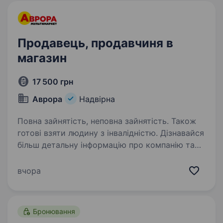
Продавець, продавчиня в
магазин
17 500 грн
Аврора
Надвірна
Повна зайнятість, неповна зайнятість. Також
готові взяти людину з інвалідністю. Дізнавайся
більш детальну інформацію про компанію та
відгукуйся на вакансії за посиланням:
robota.avrora.ua
вчора
https://telegram.me/Avrora_HC_bot Запрошуємо
в команду продавця (-чиню) Нам буде класно
працювати…
Бронювання