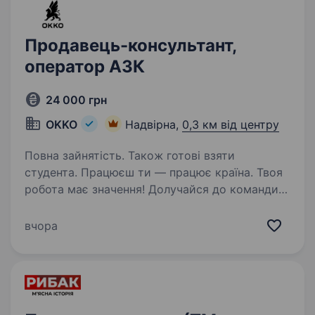
Продавець-консультант,
оператор АЗК
24 000 грн
OKKO
Надвірна,
0,3 км від центру
Повна зайнятість. Також готові взяти
студента. Працюєш ти — працює країна. Твоя
робота має значення! Долучайся до команди
ОККО, формуймо надійний тил нашої країни
разом! Шукаємо ПРОДАВЦЯ-КАСИРА
вчора
(оператора АЗК)! Приєднуйся, бо ми: офіційно
і швидко приймаємо…