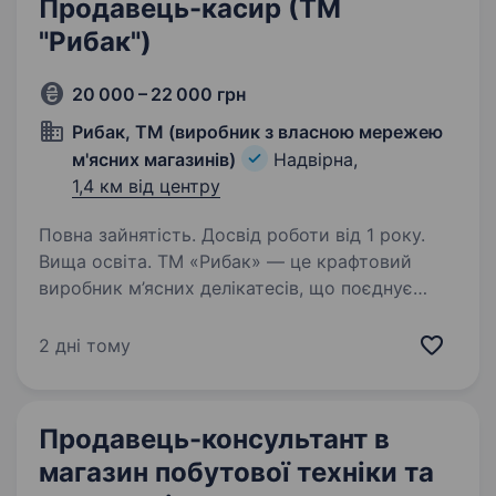
Продавець-касир (ТМ
"Рибак")
20 000 – 22 000 грн
Рибак, ТМ (виробник з власною мережею
м'ясних магазинів)
Надвірна,
1,4 км від центру
Повна зайнятість. Досвід роботи від 1 року.
Вища освіта. ТМ «Рибак» — це крафтовий
виробник м’ясних делікатесів, що поєднує
традиційні рецепти з сучасними технологіями,
створюючи продукцію преміум-якості.
2 дні тому
Ми постійно розвиваємось, відкриваємо нові
магазини та шукаємо…
Продавець-консультант в
магазин побутової техніки та