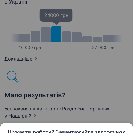
в Україні
24000 грн
16 000 грн
37 000 грн
Докладніше
Мало результатів?
Усі вакансії в категорії «Роздрібна торгівля»
у Надвірній
Шукаєте роботу? Завантажуйте застосунок