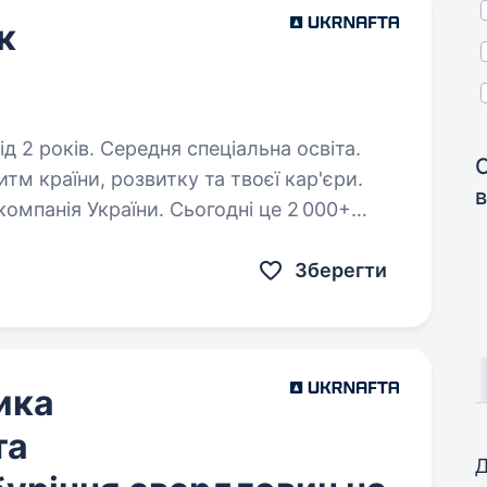
к
д 2 років. Середня спеціальна освіта.
м країни, розвитку та твоєї кар'єри.
в
мпанія України. Сьогодні це 2 000+
автозаправних комплексів та команда
Зберегти
ика
та
Д