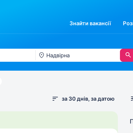
Знайти
вакансії
Роз
за 30 днів, за датою