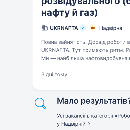
розвідувального (
нафту й газ)
UKRNAFTA
Надвірна
Повна зайнятість. Досвід роботи ві
UKRNAFTA. Тут тримають ритм. Рит
Ми — найбільша нафтовидобувна к
свердловин, майже 700 сучасних 
з 20 000+…
3 дні тому
Мало результатів
Усі вакансії в категорії «Ро
у Надвірній