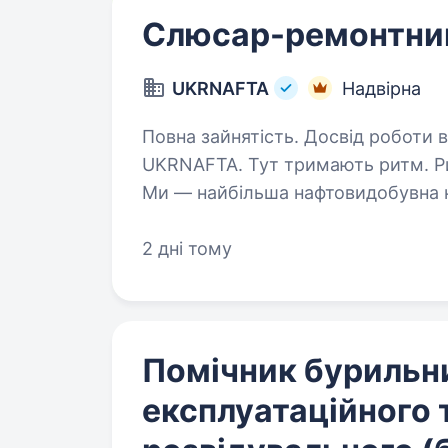
Слюсар-ремонтни
UKRNAFTA
Надвірна
Повна зайнятість. Досвід роботи ві
UKRNAFTA. Тут тримають ритм. Рит
Ми — найбільша нафтовидобувна ко
свердловин, майже 700 сучасних 
з 20 000+…
2 дні тому
Помічник бурильн
експлуатаційного 