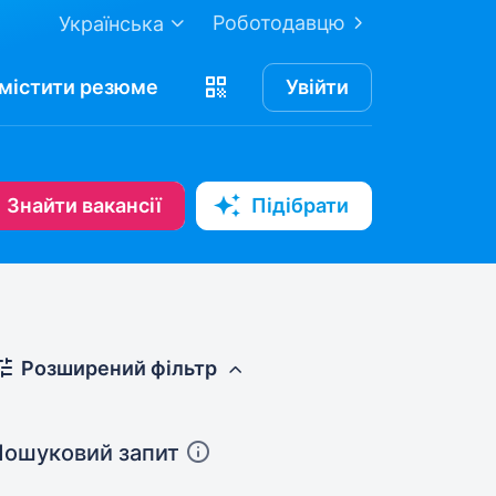
Роботодавцю
Українська
містити
резюме
Увійти
Знайти вакансії
Підібрати
Розширений фільтр
Пошуковий запит