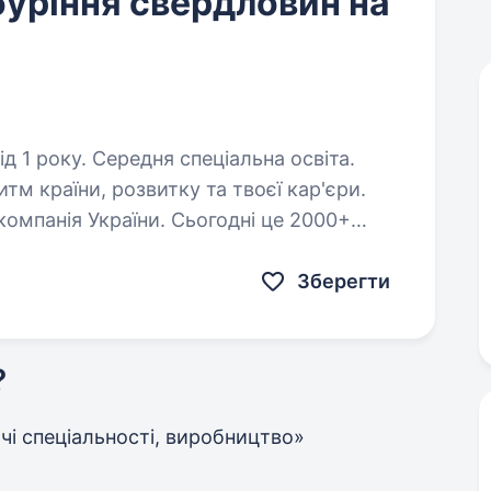
буріння свердловин на
д 1 року. Середня спеціальна освіта.
м країни, розвитку та твоєї кар'єри.
омпанія України. Сьогодні це 2000+
автозаправних комплексів та команда
Зберегти
?
бочі спеціальності, виробництво»