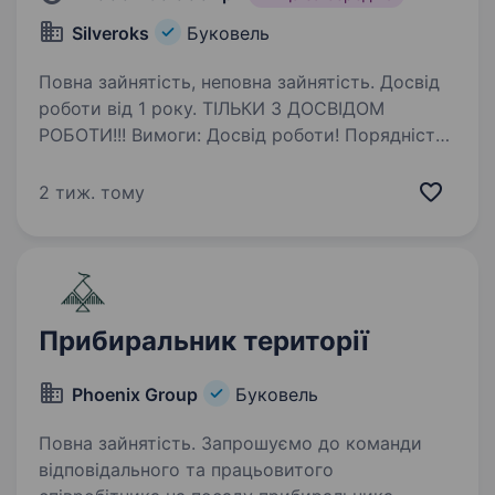
Silveroks
Буковель
Повна зайнятість, неповна зайнятість. Досвід
роботи від 1 року. ТІЛЬКИ З ДОСВІДОМ
РОБОТИ!!! Вимоги: Досвід роботи! Порядність
Пунктуальність Відповідальність Увага
до дрібниць Процьовитість Умови роботи:
2 тиж. тому
Виплати заробітньої плати кожної зміни.
Безкоштовне…
Прибиральник території
Phoenix Group
Буковель
Повна зайнятість. Запрошуємо до команди
відповідального та працьовитого