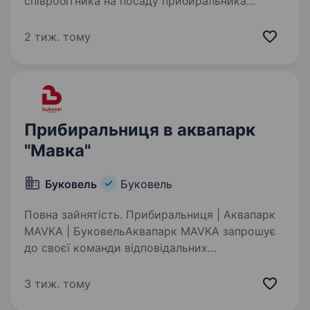
співробітника на посаду прибиральника
території. Умови роботи: Робота на постійній
основі; Проживання та харчування за рахунок
2 тиж. тому
компанії. Функціональні…
Прибиральниця в аквапарк
"Мавка"
Буковель
Буковель
Повна зайнятість. Прибиральниця | Аквапарк
MAVKA | БуковельАквапарк MAVKA запрошує
до своєї команди відповідальних
та працьовитих працівників на посаду
прибиральниці. Ми шукаємо людей, які
3 тиж. тому
розуміють важливість чистоти, порядку