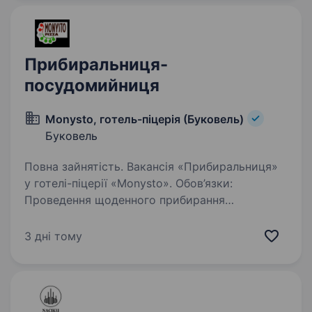
Прибиральниця-
посудомийниця
Monysto, готель-піцерія (Буковель)
Буковель
Повна зайнятість. Вакансія «Прибиральниця»
у готелі-піцерії «Monysto». Обов’язки:
Проведення щоденного прибирання
ресторану, миття посуду. Забезпечення
чистоти та порядку у приміщеннях
3 дні тому
ресторанного комплексу. Вчасне виконання…