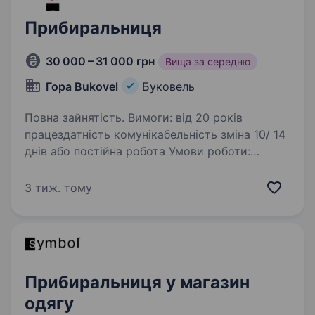
Прибиральниця
30 000 – 31 000 грн
Вища за середню
Гора Bukovel
Буковель
Повна зайнятість. Вимоги: від 20 років
працездатність комунікабельність зміна 10/ 14
днів або постійна робота Умови роботи:
проживання та харчування в готелі Обов’язки:
прибирання ресторану та загальних зон
3 тиж. тому
в готелі…
Прибиральниця у магазин
одягу