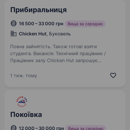
Прибиральниця
16 500 – 33 000 грн
Вища за середню
Chicken Hut
, Буковель
Повна зайнятість. Також готові взяти
студента. Вакансія: Технічний працівник /
Працівник залу Chicken Hut запрошує
в команду технічного працівника! Що потрібно
робити: підтримувати чистоту залу, кухні
1 тиж. тому
та санвузлів; мити посуд і кухонний інвентар;
стежити…
Покоївка
12 000 – 30 000 грн
Вища за середню