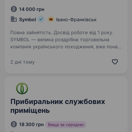
14 000 грн
Symbol
Івано-Франківськ
Повна зайнятість. Досвід роботи від 1 року.
SYMBOL — велика роздрібна торговельна
компанія українського походження, вже понад
27 років представляє на ринку України
магазини одягу, взуття та аксесуарів відомих
2 дні тому
luxury брендів для жінок, чоловіків та дітей.…
Прибиральник службових
приміщень
18 300 грн
Вища за середню