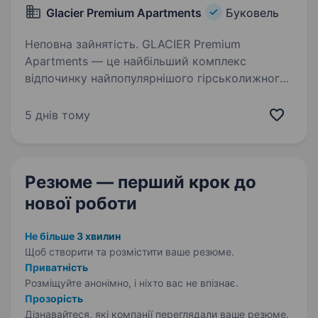
Glacier Premium Apartments
Буковель
Неповна зайнятість. GLACIER Premium
Apartments — це найбільший комплекс
відпочинку найпопулярнішого гірськолижного
курорту Буковель. Glacier — це новий рівень
гостинності і комфорту, сучасний дизайн
5 днів тому
у кожній деталі, який створений…
Резюме — перший крок
до
нової роботи
Не більше 3 хвилин
Щоб створити та розмістити ваше
резюме.
Приватність
Розміщуйте анонімно, і ніхто вас не впізнає.
Прозорість
Дізнавайтеся, які компанії переглядали ваше резюме.