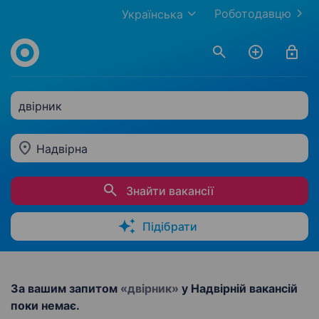
Роботодавцю
Українська
двірник
Надвірна
Знайти вакансії
Підібрати
За вашим запитом
«двірник»
у Надвірній вакансій
поки немає.