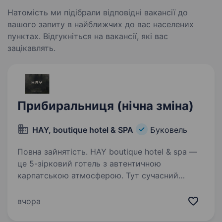
Натомість ми підібрали відповідні вакансії до
вашого запиту в найближчих до вас населених
пунктах. Відгукніться на вакансії, які вас
зацікавлять.
Прибиральниця (нічна зміна)
HAY, boutique hotel & SPA
Буковель
Повна зайнятість. HAY boutique hotel & spa —
це 5-зірковий готель з автентичною
карпатською атмосферою. Тут сучасний
дизайн поєднується з глибокою етнічною
спадщиною регіону. Наше меню, натхненне
вчора
локальними ботаніками та травами,…