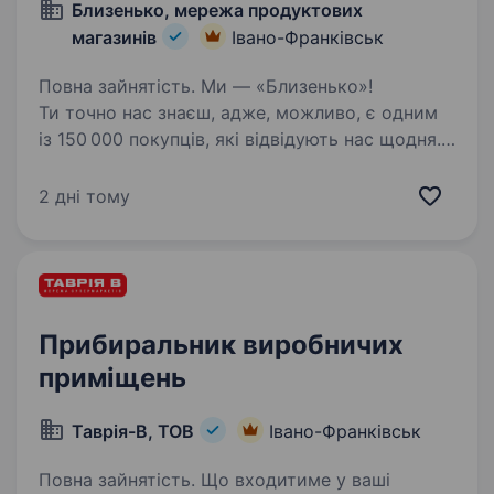
Близенько, мережа продуктових
магазинів
Івано-Франківськ
Повна зайнятість. Ми — «Близенько»!
Ти точно нас знаєш, адже, можливо, є одним
із 150 000 покупців, які відвідують нас щодня.
Та ми хочемо, щоб ти став ще ближчим! Зараз
ми шукаємо Прибиральника службових
2 дні тому
приміщень у команду близеньківських…
Прибиральник виробничих
приміщень
Таврія-В, ТОВ
Івано-Франківськ
Повна зайнятість. Що входитиме у ваші