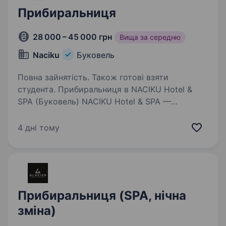
Прибиральниця
28 000 – 45 000 грн
Вища за середню
Naciku
Буковель
Повна зайнятість. Також готові взяти
студента. Прибиральниця в NACIKU Hotel &
SPA (Буковель) NACIKU Hotel & SPA —
сучасний готельно-ресторанний комплекс
у самому серці Буковеля. Ми шукаємо
4 дні тому
відповідальну та охайну людину, яка
допоможе підтримувати високі стандарти…
Прибиральниця (SPA, нічна
зміна)