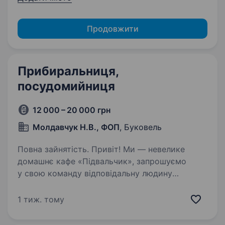
Продовжити
Прибиральниця,
посудомийниця
12 000 – 20 000 грн
Молдавчук Н.В., ФОП
, Буковель
Повна зайнятість. Привіт! Ми — невелике
домашнє кафе «Підвальчик», запрошуємо
у свою команду відповідальну людину
на посаду прибиральниці/посудомийниці.
Що входить у твої обов’язки: Ретельне
1 тиж. тому
прибирання приміщень кафе, щоб гості…