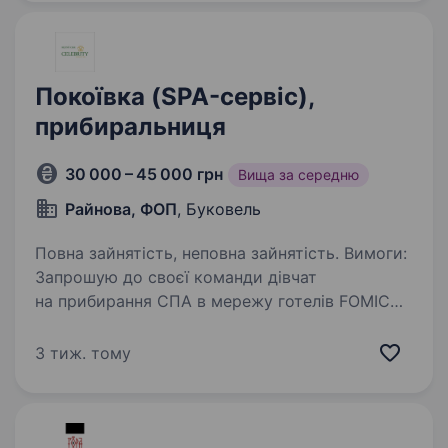
та дотримання…
Покоївка (SPA-сервіс),
прибиральниця
30 000 – 45 000 грн
Вища за середню
Райнова, ФОП
, Буковель
Повна зайнятість, неповна зайнятість. Вимоги:
Запрошую до своєї команди дівчат
на прибирання СПА в мережу готелів FOMICH
GROUP (Буковель) Умови роботи: Графік
по домовленості. Зарплата два рази на місяць.
3 тиж. тому
Є премії. Харчування та житло…