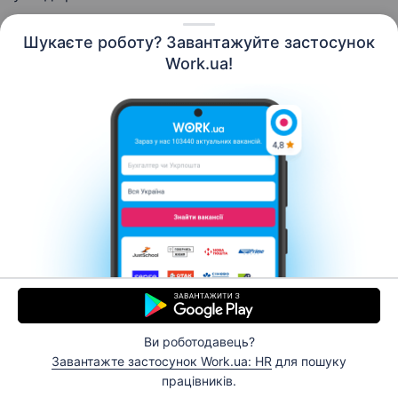
Шукаєте роботу? Завантажуйте застосунок
Work.ua!
Українська
Ресурси
Контакти
Про нас
Кар’єра
Новини Work.ua
Допомога
Умови використання
Роботодавцю
Ви роботодавець?
© 2006–2026 Work.ua. Сервіс пошуку роботи №1 в
Завантажте застосунок Work.ua: HR
для пошуку
Україні.
працівників.