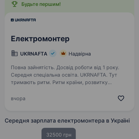
Будьте першим!
Електромонтер
UKRNAFTA
Надвірна
Повна зайнятість. Досвід роботи від 1 року.
Середня спеціальна освіта. UKRNAFTA. Тут
тримають ритм. Ритм країни, розвитку
та твоєї кар'єри. Ми — найбільша
нафтовидобувна компанія України. Сьогодні
вчора
це 2 000+ свердловин, майже 700 сучасних
автозаправних комплексів та команда з 20
000+…
Середня зарплата електромонтера
в Україні
32500 грн