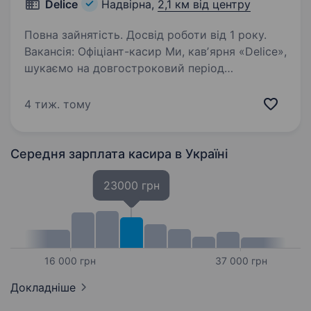
Delice
Надвірна,
2,1 км від центру
Повна зайнятість. Досвід роботи від 1 року.
Вакансія: Офіціант-касир Ми, кавʼярня «Delice»,
шукаємо на довгостроковий період
енергійного, уважного, ввічливого та
відповідального співробітника на посаду
4 тиж. тому
офіціанта-касира у нашому закладі у місті
Надвірна. …
Середня зарплата касира
в Україні
23000 грн
16 000 грн
37 000 грн
Докладніше