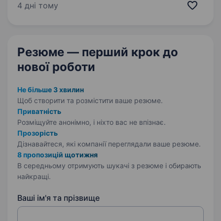
«Копійочка» налічує понад 500 магазинів у 16
4 дні тому
областях України, а в нашій…
Резюме — перший крок
до
нової роботи
Не більше 3 хвилин
Щоб створити та розмістити ваше
резюме.
Приватність
Розміщуйте анонімно, і ніхто вас не впізнає.
Прозорість
Дізнавайтеся, які компанії переглядали ваше резюме.
8 пропозицій щотижня
В середньому отримують шукачі з резюме і обирають
найкращі.
Ваші ім'я та прізвище