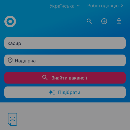
Роботодавцю
Українська
касир
Надвірна
Знайти вакансії
Підібрати