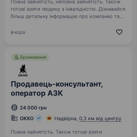
Повна зайнятість, неповна зайнятість. Також
готові взяти людину з інвалідністю. Дізнавайся
більш детальну інформацію про компанію та
відгукуйся на вакансії за посиланням:
robota.avrora.ua
вчора
https://telegram.me/Avrora_HC_bot Запрошуємо
в команду продавця (-чиню) Нам буде класно
працювати…
Бронювання
Продавець-консультант,
оператор АЗК
24 000 грн
OKKO
Надвірна,
0,3 км від центру
Повна зайнятість. Також готові взяти