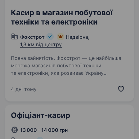
Касир в магазин побутової
техніки та електроніки
Фокстрот
Надвірна,
1,3 км від центру
Повна зайнятість. Фокстрот — це найбільша
мережа магазинів побутової техніки
та електроніки, яка розвиває Україну
та допомагає їй рухатися вперед
до Перемоги. Фокстрот — це спільнота людей,
4 дні тому
які змінюють майбутнє та створюють нові…
Офіціант-касир
13 000 – 14 000 грн