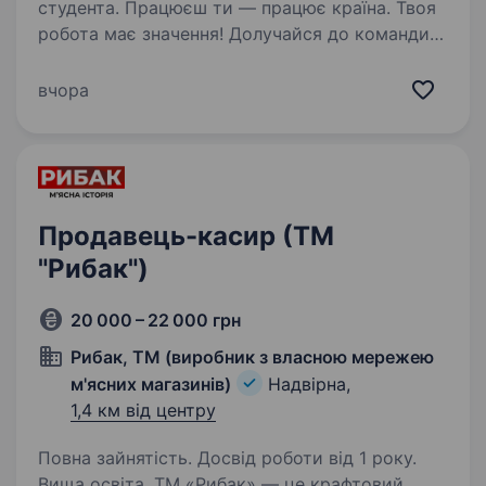
студента. Працюєш ти — працює країна. Твоя
робота має значення! Долучайся до команди
ОККО, формуймо надійний тил нашої країни
разом! Шукаємо ПРОДАВЦЯ-КАСИРА
вчора
(оператора АЗК)! Приєднуйся, бо ми: офіційно
і швидко приймаємо…
Продавець-касир (ТМ
"Рибак")
20 000 – 22 000 грн
Рибак, ТМ (виробник з власною мережею
м'ясних магазинів)
Надвірна,
1,4 км від центру
Повна зайнятість. Досвід роботи від 1 року.
Вища освіта. ТМ «Рибак» — це крафтовий