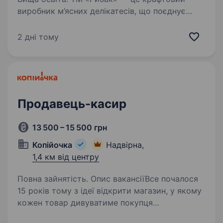
виробник м’ясних делікатесів, що поєднує
традиційні рецепти з сучасними технологіями,
створюючи продукцію преміум-якості.
2 дні тому
Ми постійно розвиваємось, відкриваємо нові
магазини та шукаємо…
Продавець-касир
13 500 – 15 500 грн
Копійочка
Надвірна,
1,4 км від центру
Повна зайнятість. Опис вакансіїВсе почалося
15 років тому з ідеї відкрити магазин, у якому
кожен товар дивуватиме покупця
та даруватиме нові враження. Зараз мережа