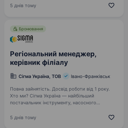
підрозділу з якісним навчанням, підготовкою,
5 днів тому
та можливістю професійного…
Бронювання
Регіональний менеджер,
керівник філіалу
Сігма Україна, ТОВ
Івано-Франківськ
Повна зайнятість. Досвід роботи від 1 року.
Хто ми? Сігма Україна — найбільший
постачальник інструменту, насосного
обладнання та сантехніки з 30-річним
досвідом. Ми працюємо у різних каналах
5 днів тому
збуту: дистрибуція, прямі продажі, мережеві