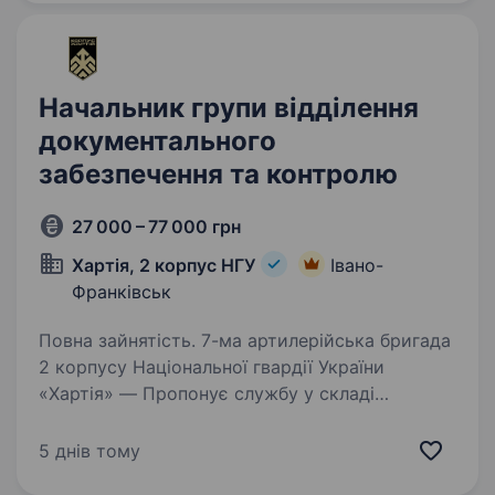
магазини, корпоративні…
Начальник групи відділення
документального
забезпечення та контролю
27 000 – 77 000 грн
Хартія, 2 корпус НГУ
Івано-
Франківськ
Повна зайнятість. 7-ма артилерійська бригада
2 корпусу Національної гвардії України
«Хартія» — Пропонує службу у складі
ефективного та сучасного військового
підрозділу з якісним навчанням, підготовкою,
5 днів тому
та можливістю професійного…