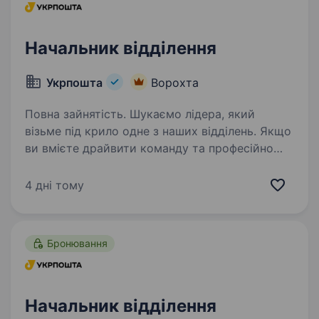
Начальник відділення
Укрпошта
Ворохта
Повна зайнятість. Шукаємо лідера, який
візьме під крило одне з наших відділень. Якщо
ви вмієте драйвити команду та професійно
працювати з клієнтами — ми чекаємо саме
на вас. Ваша роль у команді: Керувати
4 дні тому
роботою відділення та виконувати…
Бронювання
Начальник відділення