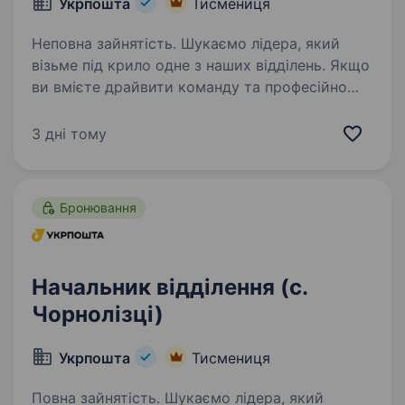
Укрпошта
Тисмениця
Неповна зайнятість. Шукаємо лідера, який
візьме під крило одне з наших відділень. Якщо
ви вмієте драйвити команду та професійно
працювати з клієнтами — ми чекаємо саме
на вас. Ваша роль у команді: Керувати
3 дні тому
роботою відділення та виконувати…
Бронювання
Начальник відділення (с.
Чорнолізці)
Укрпошта
Тисмениця
Повна зайнятість. Шукаємо лідера, який