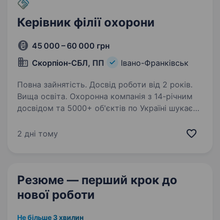
Керівник філії охорони
45 000 – 60 000 грн
Скорпіон-СБЛ, ПП
Івано-Франківськ
Повна зайнятість. Досвід роботи від 2 років.
Вища освіта. Охоронна компанія з 14-річним
досвідом та 5000+ об'єктів по Україні шукає
керівника для діючої філії в Івано-Франківську.
Філія вже працює — є команда, є клієнти, є
2 дні тому
процеси. Шукаємо людину, яка візьме
це в руки…
Резюме — перший крок
до
нової роботи
Не більше 3 хвилин