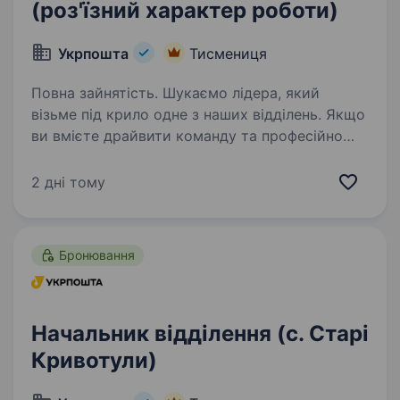
(роз'їзний характер роботи)
Укрпошта
Тисмениця
Повна зайнятість. Шукаємо лідера, який
візьме під крило одне з наших відділень. Якщо
ви вмієте драйвити команду та професійно
працювати з клієнтами — ми чекаємо саме
на вас. Ваша роль у команді: Керувати
2 дні тому
роботою відділення та виконувати…
Бронювання
Начальник відділення (с. Старі
Кривотули)