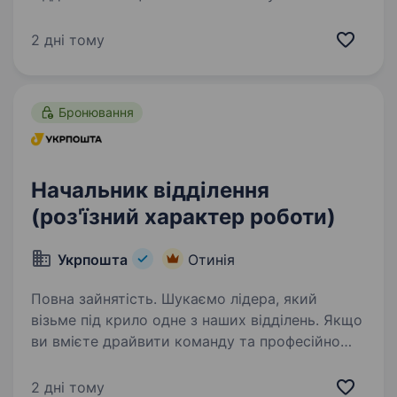
з людьми та готові допомагати клієнтам —
ми чекаємо саме на вас! Ваша роль у команді:
2 дні тому
Приймати та видавати поштові…
Бронювання
Начальник відділення
(роз'їзний характер роботи)
Укрпошта
Отинія
Повна зайнятість. Шукаємо лідера, який
візьме під крило одне з наших відділень. Якщо
ви вмієте драйвити команду та професійно
працювати з клієнтами — ми чекаємо саме
на вас. Ваша роль у команді: Керувати
2 дні тому