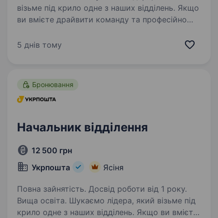
візьме під крило одне з наших відділень. Якщо
ви вмієте драйвити команду та професійно
працювати з клієнтами — ми чекаємо саме
на вас. Ваша роль у команді: Керувати
5 днів тому
роботою відділення та виконувати…
Бронювання
Начальник відділення
12 500 грн
Укрпошта
Ясіня
Повна зайнятість. Досвід роботи від 1 року.
Вища освіта. Шукаємо лідера, який візьме під
крило одне з наших відділень. Якщо ви вмієте