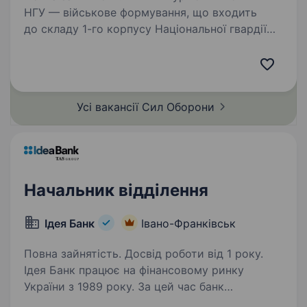
НГУ — військове формування, що входить
до складу 1-го корпусу Національної гвардії
України «Азов». Підрозділ, фундаментом якого
став Інтернаціональний батальйон бригади
Азов, розширився до полку…
Усі вакансії Сил
Оборони
Начальник відділення
Ідея Банк
Івано-Франківськ
Повна зайнятість. Досвід роботи від 1 року.
Ідея Банк працює на фінансовому ринку
України з 1989 року. За цей час банк
зарекомендував себе як надійний фінансовий