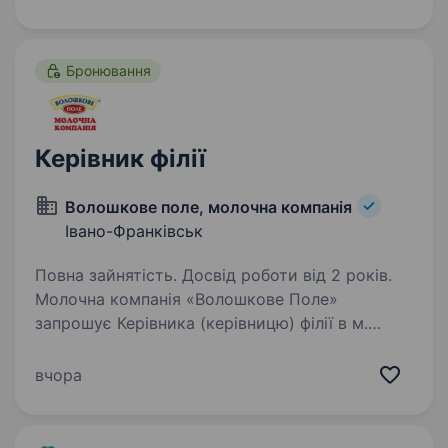
роботою відділення та виконувати…
Бронювання
Керівник філії
Волошкове поле, молочна компанія
Івано-Франківськ
Повна зайнятість. Досвід роботи від 2 років.
Молочна компанія «Волошкове Поле»
запрошує Керівника (керівницю) філії в м.
Івано-Франківськ. Умови роботи: офіційне
працевлаштування; можливість бронювання;
вчора
своєчасна виплата заробітної плати;
компенсація…