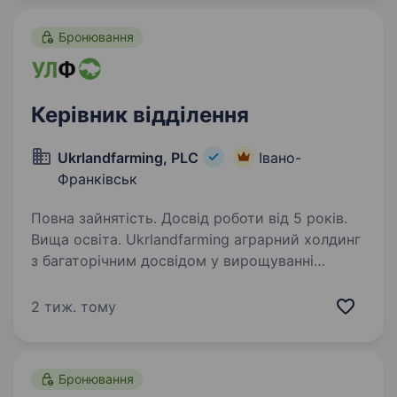
Бронювання
Керівник відділення
Ukrlandfarming, PLC
Івано-
Франківськ
Повна зайнятість. Досвід роботи від 5 років.
Вища освіта. Ukrlandfarming аграрний холдинг
з багаторічним досвідом у вирощуванні
сільськогосподарських культур. Наші
підприємства успішно працюють у різних
2 тиж. тому
регіонах України, впроваджуючи сучасні
агротехнології та дотримуючи…
Бронювання