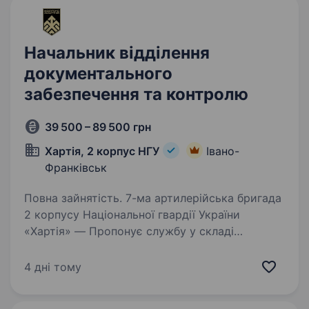
які…
Начальник відділення
документального
забезпечення та контролю
39 500 – 89 500 грн
Хартія, 2 корпус НГУ
Івано-
Франківськ
Повна зайнятість. 7-ма артилерійська бригада
2 корпусу Національної гвардії України
«Хартія» — Пропонує службу у складі
ефективного та сучасного військового
підрозділу з якісним навчанням, підготовкою,
4 дні тому
та можливістю професійного…