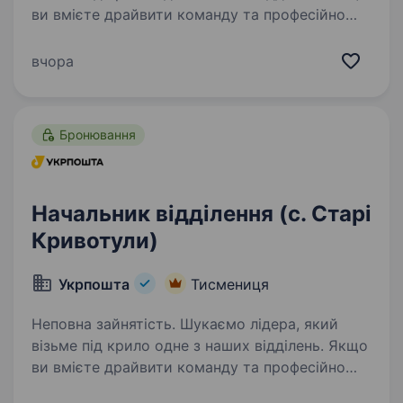
ви вмієте драйвити команду та професійно
працювати з клієнтами — ми чекаємо саме
на вас. Ваша роль у команді: Керувати
вчора
роботою відділення та виконувати…
Бронювання
Начальник відділення (с. Старі
Кривотули)
Укрпошта
Тисмениця
Неповна зайнятість. Шукаємо лідера, який
візьме під крило одне з наших відділень. Якщо
ви вмієте драйвити команду та професійно
працювати з клієнтами — ми чекаємо саме