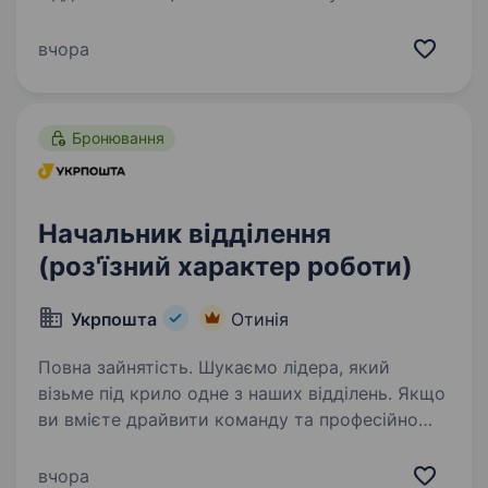
з людьми та готові допомагати клієнтам —
ми чекаємо саме на вас! Ваша роль у команді:
вчора
Приймати та видавати поштові…
Бронювання
Начальник відділення
(роз'їзний характер роботи)
Укрпошта
Отинія
Повна зайнятість. Шукаємо лідера, який
візьме під крило одне з наших відділень. Якщо
ви вмієте драйвити команду та професійно
працювати з клієнтами — ми чекаємо саме
на вас. Ваша роль у команді: Керувати
вчора