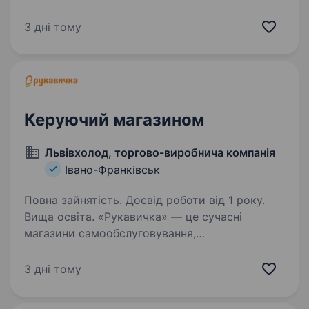
зарекомендував себе як надійний фінансовий
партнер для клієнтів. Наша справжня
3 дні тому
цінність — Команда, що надихає та дбає про
розвиток персоналу,…
Керуючий магазином
Львівхолод, торгово-виробнича компанія
Івано-Франківськ
Повна зайнятість. Досвід роботи від 1 року.
Вища освіта. «Рукавичка» — це сучасні
магазини самообслуговування,
де поєднюються українська гостинність
та найкращі західні практики ритейлу.
3 дні тому
Ми активно розвиваємося та запрошуємо
до команди активних і вмотивованих людей,