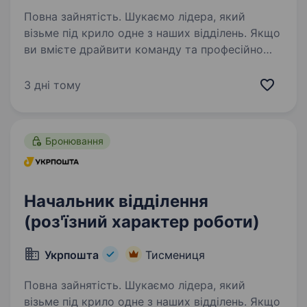
Повна зайнятість. Шукаємо лідера, який
візьме під крило одне з наших відділень. Якщо
ви вмієте драйвити команду та професійно
працювати з клієнтами — ми чекаємо саме
на вас. Ваша роль у команді: Керувати
3 дні тому
роботою відділення та виконувати…
Бронювання
Начальник відділення
(роз'їзний характер роботи)
Укрпошта
Тисмениця
Повна зайнятість. Шукаємо лідера, який
візьме під крило одне з наших відділень. Якщо