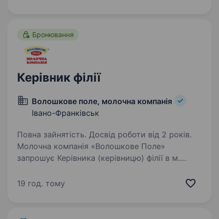
роботою відділення та виконувати…
Бронювання
Керівник філії
Волошкове поле, молочна компанія
Івано-Франківськ
Повна зайнятість. Досвід роботи від 2 років.
Молочна компанія «Волошкове Поле»
запрошує Керівника (керівницю) філії в м.
Івано-Франківськ. Умови роботи: офіційне
працевлаштування; можливість бронювання;
19 год. тому
своєчасна виплата заробітної плати;
компенсація…