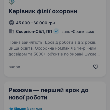
Керівник філії охорони
45 000 – 60 000 грн
Скорпіон-СБЛ, ПП
Івано-Франківськ
Повна зайнятість. Досвід роботи від 2 років.
Вища освіта. Охоронна компанія з 14-річним
досвідом та 5000+ об'єктів по Україні шукає
керівника для діючої філії в Івано-Франківську.
Філія вже працює — є команда, є клієнти, є
вчора
процеси. Шукаємо людину, яка візьме
це в руки…
Резюме — перший крок
до
нової роботи
Не більше 3 хвилин