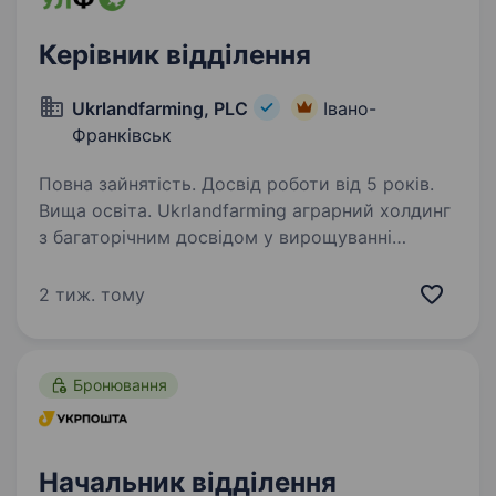
Керівник відділення
Ukrlandfarming, PLC
Івано-
Франківськ
Повна зайнятість. Досвід роботи від 5 років.
Вища освіта. Ukrlandfarming аграрний холдинг
з багаторічним досвідом у вирощуванні
сільськогосподарських культур. Наші
підприємства успішно працюють у різних
2 тиж. тому
регіонах України, впроваджуючи сучасні
агротехнології та дотримуючи…
Бронювання
Начальник відділення