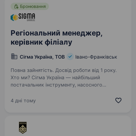
Бронювання
Регіональний менеджер,
керівник філіалу
Сігма Україна, ТОВ
Івано-Франківськ
Повна зайнятість. Досвід роботи від 1 року.
Хто ми? Сігма Україна — найбільший
постачальник інструменту, насосного
обладнання та сантехніки з 30-річним
досвідом. Ми працюємо у різних каналах
4 дні тому
збуту: дистрибуція, прямі продажі, мережеві
магазини, корпоративні…