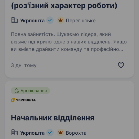
(роз'їзний характер роботи)
Укрпошта
Перегінське
Повна зайнятість. Шукаємо лідера, який
візьме під крило одне з наших відділень. Якщо
ви вмієте драйвити команду та професійно
працювати з клієнтами — ми чекаємо саме
на вас. Ваша роль у команді: Керувати
3 дні тому
роботою відділення та виконувати…
Бронювання
Начальник відділення
Укрпошта
Ворохта