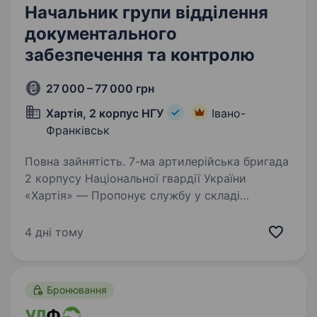
Начальник групи відділення
документального
забезпечення та контролю
27 000 – 77 000 грн
Хартія, 2 корпус НГУ
Івано-
Франківськ
Повна зайнятість. 7-ма артилерійська бригада
2 корпусу Національної гвардії України
«Хартія» — Пропонує службу у складі
ефективного та сучасного військового
підрозділу з якісним навчанням, підготовкою,
4 дні тому
та можливістю професійного…
Бронювання