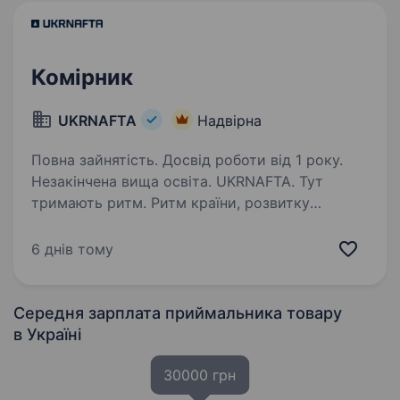
Комірник
UKRNAFTA
Надвірна
Повна зайнятість. Досвід роботи від 1 року.
Незакінчена вища освіта. UKRNAFTA. Тут
тримають ритм. Ритм країни, розвитку
та твоєї кар'єри. Ми — найбільша
нафтовидобувна компанія України. Сьогодні
6 днів тому
це 2000+ свердловин, майже 700 сучасних
автозаправних комплексів та команда з 20
000+…
Середня зарплата приймальника товару
в Україні
30000 грн