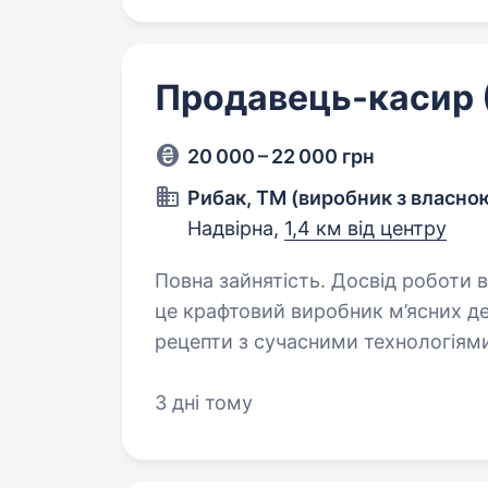
Продавець-касир 
20 000 – 22 000 грн
Рибак, ТМ (виробник з власно
Надвірна,
1,4 км від центру
Повна зайнятість. Досвід роботи від 1 рок
це крафтовий виробник м’ясних де
рецепти з сучасними технологіям
Ми постійно розвиваємось, відкр
3 дні тому