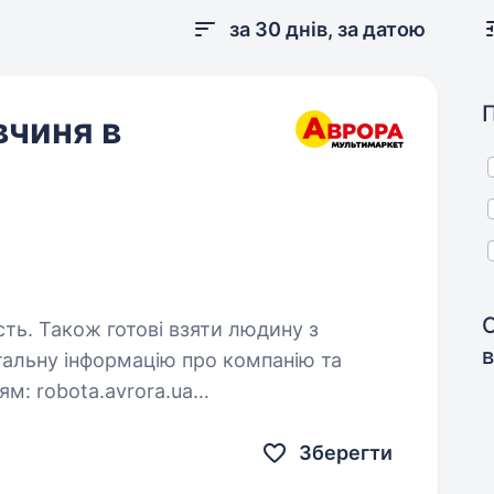
за 30 днів, за датою
вчиня в
сть. Також готові взяти людину з
в
ora.ua
и…
Зберегти