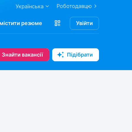
Роботодавцю
Українська
містити
резюме
Увійти
Знайти вакансії
Підібрати