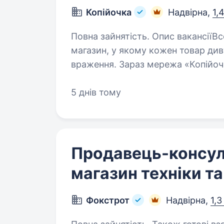
Копійочка
Надвірна,
1,
Повна зайнятість. Опис вакансіїВсе почалося 15 років тому з ідеї відкрити
магазин, у якому кожен товар див
враження. Зараз мережа «Копійочк
областях України, а в нашій…
5 днів тому
Продавець-консул
магазин техніки т
Фокстрот
Надвірна,
1,3