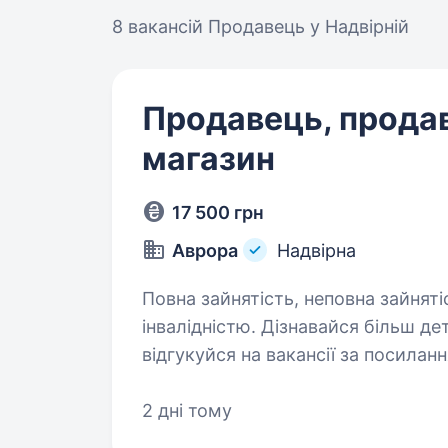
8 вакансій
Продавець у Надвірній
Продавець, прода
магазин
17 500 грн
Аврора
Надвірна
Повна зайнятість, неповна зайняті
інвалідністю. Дізнавайся більш детальну інформацію про компанію та
відгукуйся на вакансії за посиланням: robota.avr
https://telegram.me/Avrora_HC_bot Запрошуємо в команду продавця (-
чиню) Нам буде класно працюват
2 дні тому