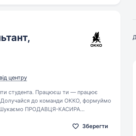
ьтант,
Д
від центру
Працюєш ти — працює
я! Долучайся до команди ОККО, формуймо
м! Шукаємо ПРОДАВЦЯ-КАСИРА
(оператора АЗК)! Приєднуйся, бо ми: офіційно і швидко приймаємо…
Зберегти