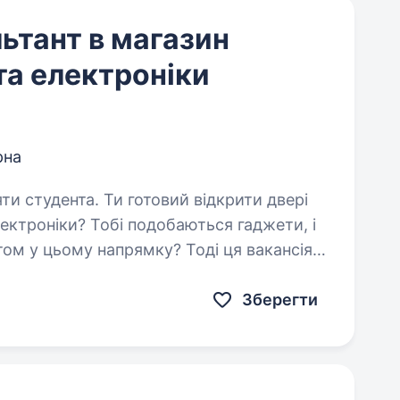
ьтант в магазин
та електроніки
рна
товий відкрити двері
лектроніки? Тобі подобаються гаджети, і
ом у цьому напрямку? Тоді ця вакансія
ер українського…
Зберегти