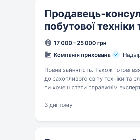
Продавець-консул
побутової техніки 
17 000 – 25 000 грн
Компанія прихована
Надві
Повна зайнятість. Також готові взяти студента. Ти го
до захопливого світу техніки та е
ти хочеш стати справжнім експерт
саме для Тебе! Фокстрот — це лід
3 дні тому