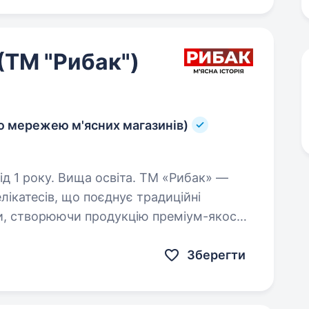
(ТМ "Рибак")
ю мережею м'ясних магазинів)
у. Вища освіта. ТМ «Рибак» —
лікатесів, що поєднує традиційні
и, створюючи продукцію преміум-якості.
иваємо нові магазини та шукаємо…
Зберегти