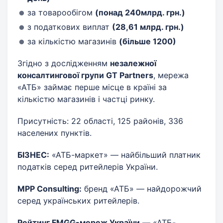
за товарообігом
(понад 240млрд. грн.)
з податкових виплат
(28
,61
млрд. грн.)
за кількістю магазинів
(більше
1200
)
Згідно з дослідженням
н
езалежної
консалтингової групи GT Partners
, мережа
«АТБ» займає перше місце в країні за
кількістю магазинів і частці ринку.
Присутність: 22 області, 125 районів, 336
населених пунктів.
БІЗНЕС:
«АТБ-маркет» — найбільший платник
податків серед ритейлерів України.
MPP Consulting:
бренд «АТБ» — найдорожчий
серед українських ритейлерів.
Рейтинг FMGG-мереж України
— «АТБ-