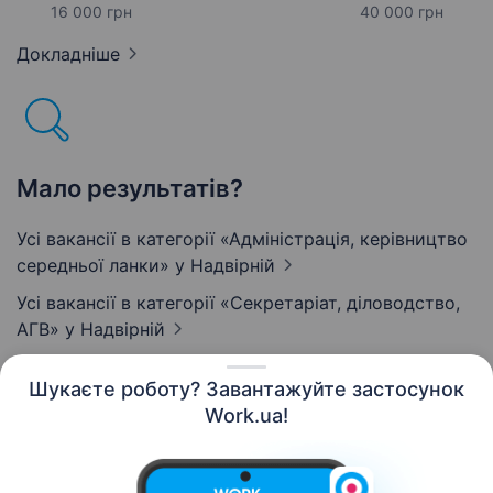
16 000 грн
40 000 грн
Докладніше
Мало результатів?
Усі вакансії в категорії «Адмiнiстрацiя, керівництво
середньої ланки»
у Надвірній
Усі вакансії в категорії «Секретаріат, діловодство,
АГВ»
у Надвірній
Шукаєте роботу? Завантажуйте застосунок
Work.ua!
Українська