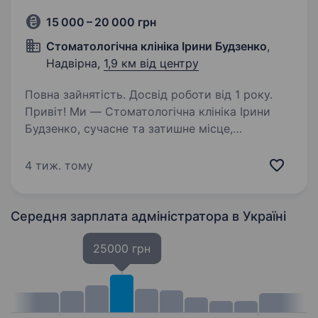
15 000 – 20 000 грн
Стоматологічна клініка Ірини Будзенко
,
Надвірна,
1,9 км від центру
Повна зайнятість. Досвід роботи від 1 року.
Привіт! Ми — Стоматологічна клініка Ірини
Будзенко, сучасне та затишне місце,
де турбота про пацієнтів завжди на першому
місці. Наша команда — це професіонали, які
4 тиж. тому
люблять свою справу і постійно розвиваються.
Зараз…
Середня зарплата адміністратора
в Україні
25000 грн