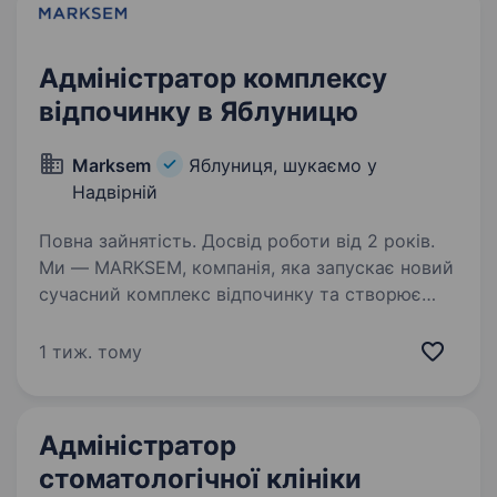
Адміністратор комплексу
відпочинку в Яблуницю
Marksem
Яблуниця, шукаємо у
Надвірній
Повна зайнятість. Досвід роботи від 2 років.
Ми — MARKSEM, компанія, яка запускає новий
сучасний комплекс відпочинку та створює
сервіс, куди гості захочуть повертатися знову
і знову. Ми шукаємо адміністратора, який
1 тиж. тому
стане обличчям комплексу, забезпечить
високий…
Адміністратор
стоматологічної клініки