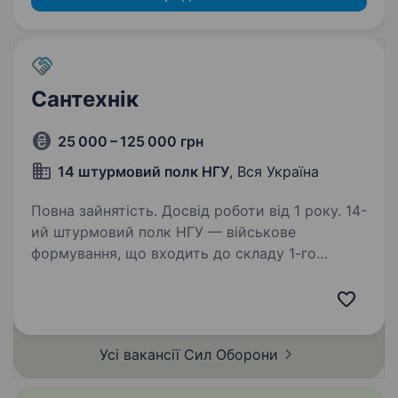
Cантехнік
25 000 – 125 000 грн
14 штурмовий полк НГУ
, Вся Україна
Повна зайнятість. Досвід роботи від 1 року. 14-
ий штурмовий полк НГУ — військове
формування, що входить до складу 1-го
корпусу Національної гвардії України «Азов».
Підрозділ, фундаментом якого став
Інтернаціональний батальйон бригади Азов,
розширився до полку…
Усі вакансії Сил
Оборони