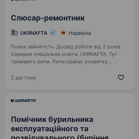
Слюсар-ремонтник
UKRNAFTA
Надвірна
Повна зайнятість. Досвід роботи від 2 років.
Середня спеціальна освіта. UKRNAFTA. Тут
тримають ритм. Ритм країни, розвитку
та твоєї кар'єри. Ми — найбільша
нафтовидобувна компанія України. Сьогодні
2 дні тому
це 2 000+ свердловин, майже 700 сучасних
автозаправних комплексів та команда з 20
000+…
Помічник бурильника
експлуатаційного та
розвідувального (буріння