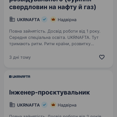
свердловин на нафту й газ)
UKRNAFTA
Надвірна
Повна зайнятість. Досвід роботи від 1 року.
Середня спеціальна освіта. UKRNAFTA. Тут
тримають ритм. Ритм країни, розвитку
та твоєї кар'єри. Ми — найбільша
нафтовидобувна компанія України. Сьогодні
3 дні тому
це 2000+ свердловин, майже 700 сучасних
автозаправних комплексів та команда з 20
000+…
Інженер-проєктувальник
UKRNAFTA
Надвірна
Повна зайнятість. Досвід роботи від 2 років.