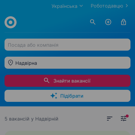
Роботодавцю
Українська
Посада або компанія
Надвірна
Знайти вакансії
Підібрати
5 вакансій
у Надвірній