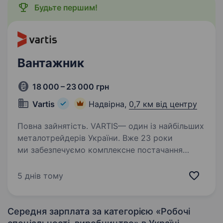
Будьте першим!
Вантажник
18 000 – 23 000 грн
Vartis
Надвірна,
0,7 км від центру
Повна зайнятість. VARTIS— один із найбільших
металотрейдерів України. Вже 23 роки
ми забезпечуємо комплексне постачання
металопрокату для будівельних об'єктів,
промислових підприємств та підприємців.
5 днів тому
Наша мережа нараховує понад 55…
Середня зарплата за категорією «Робочі