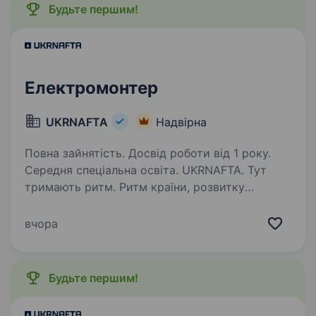
Будьте першим!
Електромонтер
UKRNAFTA
Надвірна
Повна зайнятість. Досвід роботи від 1 року.
Середня спеціальна освіта. UKRNAFTA. Тут
тримають ритм. Ритм країни, розвитку
та твоєї кар'єри. Ми — найбільша
нафтовидобувна компанія України. Сьогодні
вчора
це 2 000+ свердловин, майже 700 сучасних
автозаправних комплексів та команда з 20
000+…
Будьте першим!