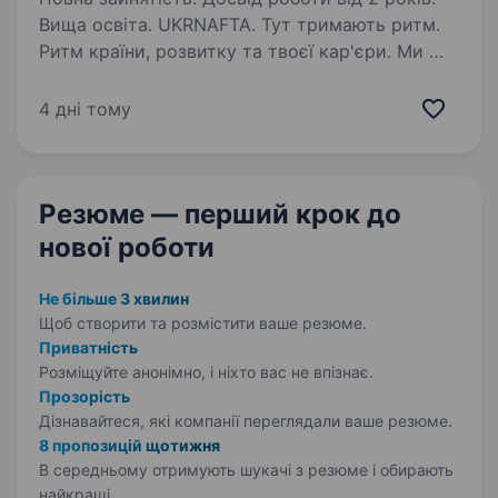
Вища освіта. UKRNAFTA. Тут тримають ритм.
Ритм країни, розвитку та твоєї кар'єри. Ми —
найбільша нафтовидобувна компанія України.
Сьогодні це 2 000+ свердловин, майже 700
4 дні тому
сучасних автозаправних комплексів
та команда з 20 000+…
Резюме — перший крок
до
нової роботи
Не більше 3 хвилин
Щоб створити та розмістити ваше
резюме.
Приватність
Розміщуйте анонімно, і ніхто вас не впізнає.
Прозорість
Дізнавайтеся, які компанії переглядали ваше резюме.
8 пропозицій щотижня
В середньому отримують шукачі з резюме і обирають
найкращі.