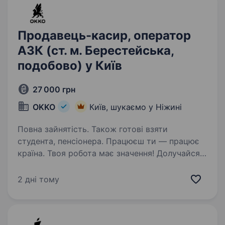
Продавець-касир, оператор
АЗК (ст. м. Берестейська,
подобово) у Київ
27 000 грн
OKKO
Київ, шукаємо у Ніжині
Повна зайнятість. Також готові взяти
студента, пенсіонера. Працюєш ти — працює
країна. Твоя робота має значення! Долучайся
до команди ОККО, формуймо надійний тил
нашої країни разом! Шукаємо ПРОДАВЦЯ-
2 дні тому
КАСИРА (оператора АЗК)! Приєднуйся, бо ми:
офіційно і швидко приймаємо…