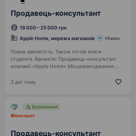
Продавець-консультант
18 000 – 25 000 грн
Apple Home, мережа магазинів
Ніжин
Повна зайнятість. Також готові взяти
студента. Вакансія: Продавець-консультант
компанії «Apple Home» Місцезнаходження:
Ніжин Компанія «Apple Home» шукає
продавця-консультанта в магазин з продажу
3 дні тому
Apple техніки в самому центрі міста Ніжин.
Хочеш до нас? Надсилай…
Бронювання
Продавець-консультант