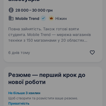
28 000 – 30 000 грн
Mobile Trend
Ніжин
Повна зайнятість. Також готові взяти
студента. Mobile Trend — мережа магазинів
техніки з 150 магазинами у 20 областях
України та командою 500 співробітників.
Більше про нас — mobiletrend.com
6 днів тому
Ми пропонуємо: Оплачуване навчання — 400
грн/день Компанія додатково…
Резюме — перший крок
до
нової роботи
Не більше 3 хвилин
Щоб створити та розмістити ваше
резюме.
Приватність