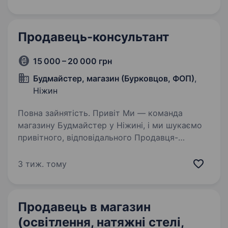
Продавець-консультант
15 000 – 20 000 грн
Будмайстер, магазин (Бурковцов, ФОП)
,
Ніжин
Повна зайнятість. Привіт Ми — команда
магазину Будмайстер у Ніжині, і ми шукаємо
привітного, відповідального Продавця-
консультанта, який допомагатиме нашим
клієнтам у виборі будівельних матеріалів.
3 тиж. тому
Якщо ти хочеш працювати у дружньому…
Продавець в магазин
(освітлення, натяжні стелі,