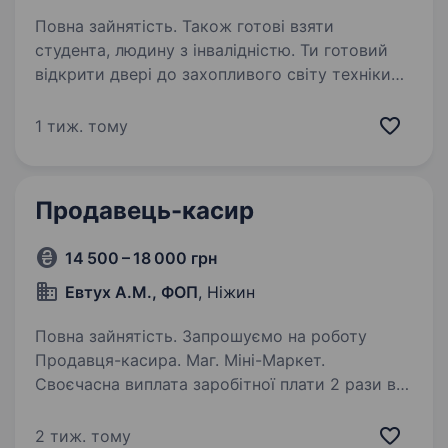
Повна зайнятість. Також готові взяти
студента, людину з інвалідністю. Ти готовий
відкрити двері до захопливого світу техніки
та електроніки? Тобі подобаються гаджети, і
ти хочеш стати справжнім експертом у цьому
1 тиж. тому
напрямку? Тоді ця вакансія саме для Тебе!
Фокстрот — це лідер українського…
Продавець-касир
14 500 – 18 000 грн
Евтух А.М., ФОП
, Ніжин
Повна зайнятість. Запрошуємо на роботу
Продавця-касира. Маг. Міні-Маркет.
Своєчасна виплата заробітної плати 2 рази в
місяць. Адреса м.Ніжин вул. Покровського 13б.
Всі питання по телефону.
2 тиж. тому