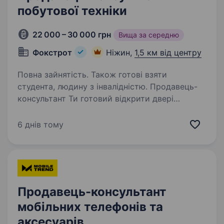
побутової техніки
22 000 – 30 000 грн
Вища за середню
Фокстрот
Ніжин,
1,5 км від центру
Повна зайнятість. Також готові взяти
студента, людину з інвалідністю. Продавець-
консультант Ти готовий відкрити двері
до захопливого світу техніки та електроніки?
Тобі подобаються гаджети, і ти хочеш стати
6 днів тому
справжнім експертом у цьому напрямку? Тоді
ця вакансія саме для Тебе! Фокстрот —…
Продавець-консультант
мобільних телефонів та
аксесуарів