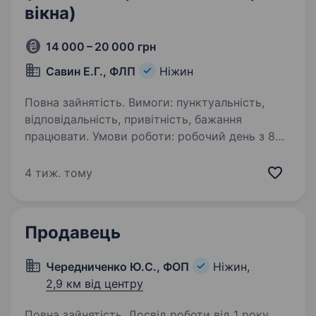
вікна)
14 000 – 20 000 грн
Савин Е.Г., ФЛП
Ніжин
Повна зайнятість. Вимоги: пунктуальність,
відповідальність, привітність, бажання
працювати. Умови роботи: робочий день з 8
до 20; графік 3*3; Обов’язки: Продаж
та консультації освітлення, натяжні стелі,
4 тиж. тому
вікна. Викладка та збірка…
Продавець
Чередниченко Ю.С., ФОП
Ніжин,
2,9 км від центру
Повна зайнятість. Досвід роботи від 1 року.