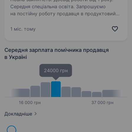
Середня спеціальна освіта. Запрошуємо
на постійну роботу продавця в продуктовий
магазин. Стабільна робота Своєчасна виплата
заробітної плати Деталі за телефоном: 068 194
1 міс. тому
8537
Середня зарплата помічника продавця
в Україні
24000 грн
16 000 грн
37 000 грн
Докладніше