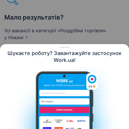
Мало результатів?
Усі вакансії в категорії «Роздрібна торгівля»
у Ніжині
Шукаєте роботу? Завантажуйте застосунок
Work.ua!
Українська
Ресурси
Контакти
Про нас
Кар’єра
Новини Work.ua
Допомога
Умови використання