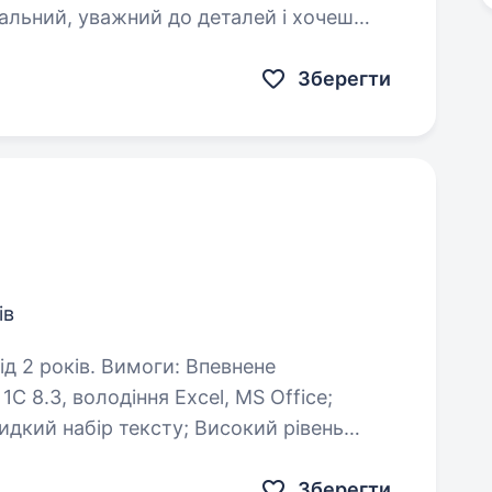
дальний, уважний до деталей і хочеш
ії — ця вакансія…
Зберегти
ів
имоги: Впевнене
идкого навчання,…
Зберегти