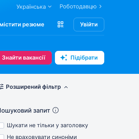
Роботодавцю
Українська
містити
резюме
Увійти
Знайти вакансії
Підібрати
Розширений фільтр
Пошуковий запит
Шукати не тільки у заголовку
Не враховувати синоніми