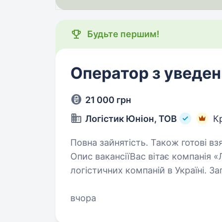
Будьте першим!
Оператор з уведен
21 000 грн
Логістик Юніон, ТОВ
К
Повна зайнятість. Також готові взя
Опис вакансіїВас вітає компанія
логістичних компаній в Україні.
ЕОМ Місце роботи: с.Велика Диме
області…
вчора