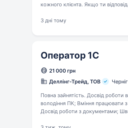
кожного клієнта. Якщо ти відпові
стати частиною стабільної компан
3 дні тому
Оператор 1C
21 000 грн
Деллінг-Трейд, ТОВ
Черніг
Повна зайнятість. Досвід роботи від 2 років. В
володіння ПК; Вміння працювати з 1С 8.3, володіння Excel, MS Office;
Досвід роботи з документами; Швидкий набір тексту; Високий рівень
відповідальності, здатність до шв
3 тиж. тому