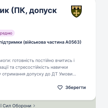
ик (ПК, допуск
ередню
підтримки (військова частина А0563)
тримання допуску до ДТ Умови
єнного…
Зберегти
ії Сил
Оборони