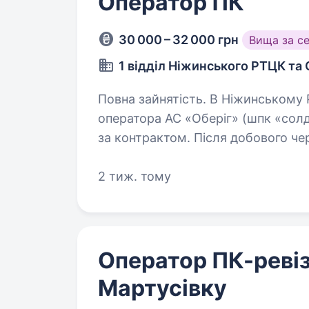
Оператор ПК
30 000 – 32 000 грн
Вища за с
1 відділ Ніжинського РТЦК та
Повна зайнятість. В Ніжинському РТЦК та СП вакантна посада
оператора АС «Оберіг» (шпк «солд
за контрактом. Після добового че
виконують тільки свої безпосеред
2 тиж. тому
Оператор ПК-ревіз
Мартусівку