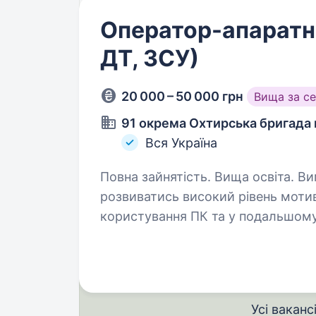
Оператор-апаратн
ДТ, ЗСУ)
20 000 – 50 000 грн
Вища за с
91 окрема Охтирська бригада 
Вся Україна
Повна зайнятість. Вища освіта. Вимоги: готовність постійно вчитись і
розвиватись високий рівень мотивації та стресостійкість навички
користування ПК та у подальшому о
роботи: мобілізація до кінця во
Усі ваканс