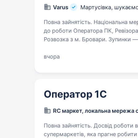
Varus
Мартусівка, шукаємо
Повна зайнятість. Національна мережа супермаркетів VARUS запрошує
до роботи Оператора ПК, Ревізора 
Розвозка з м. Бровари. Зупинки —
Що для нас важливо: Впевнений…
вчора
Оператор 1C
RC маркет, локальна мережа 
Повна зайнятість. Досвід роботи від 1 року. Привіт! Ми —
супермаркетів, яка прагне робит