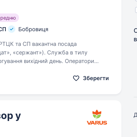
ередню
 СП
Бобровиця
в
ат», «сержант»). Служба в тилу
ргування вихідний день. Оператори
ні обов’язки…
Зберегти
ор у
Д