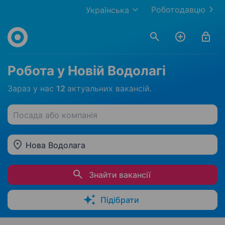
Роботодавцю
Українська
Робота у Новій Водолагі
Зараз у нас
12
актуальних вакансій.
Посада або компанія
Нова Водолага
Знайти вакансії
Підібрати