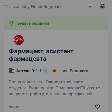
12 вакансій
у Новій Водолагі
Будьте першим!
Фармацевт, асистент
фармацевта
Аптека 9-1-1
Нова Водолага
Повна зайнятість. Також готові взяти
студента. Вища освіта. Опис вакансіїШукаєте
не просто роботу, а місце, де про фахівців
дбають, поважають, підтримують з першого
дня? Тоді запрошуємо до команди аптечної
вчора
мережі «Аптека 9−1−1»! Ми — українська