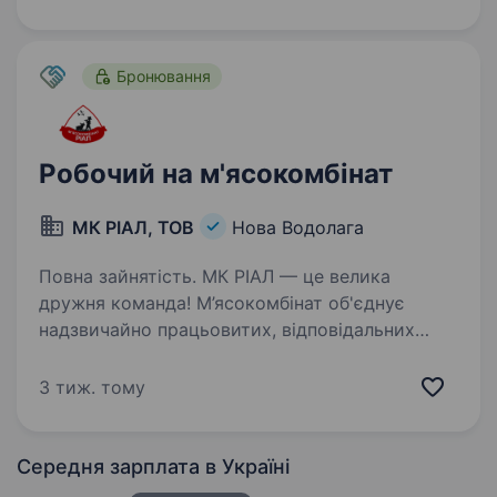
розвиватися у вибраному напрямку,…
Бронювання
Робочий на м'ясокомбінат
МК РІАЛ, ТОВ
Нова Водолага
Повна зайнятість. МК РІАЛ — це велика
дружня команда! М’ясокомбінат об'єднує
надзвичайно працьовитих, відповідальних
та талановитих людей. Кожен працівник —
це скарб для компанії, у зв’язку з активним
3 тиж. тому
ростом запрошуємо: робітників…
Середня зарплата
в Україні