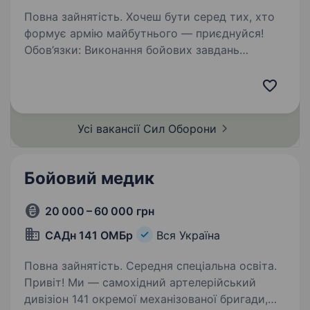
Повна зайнятість. Хочеш бути серед тих, хто
формує армію майбутнього — приєднуйся!
Обов’язки: Виконання бойових завдань
у складі підрозділу. Вимоги до кандидата: Вік
від 18 до 24 років. Придатність до військової
служби за станом…
Усі вакансії Сил
Оборони
Бойовий медик
20 000 – 60 000 грн
САДн 141 ОМБр
Вся Україна
Повна зайнятість. Середня спеціальна освіта.
Привіт! Ми — самохідний артелерійський
дивізіон 141 окремої механізованої бригади,