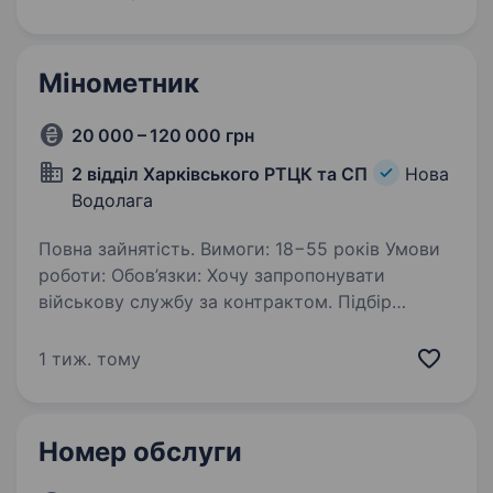
у реальних справах, а також розвиватися…
Мінометник
20 000 – 120 000 грн
2 відділ Харківського РТЦК та СП
Нова
Водолага
Повна зайнятість. Вимоги: 18−55 років Умови
роботи: Обов’язки: Хочу запропонувати
військову службу за контрактом. Підбір
військової посади саме для Вас. Ви зможете
застосувати свої знання та навички
1 тиж. тому
у реальних справах, а також розвиватися…
Номер обслуги