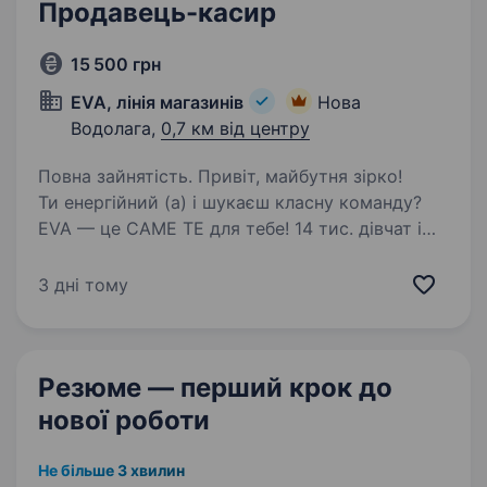
Продавець-касир
15 500 грн
EVA, лінія магазинів
Нова
Водолага,
0,7 км від центру
Повна зайнятість. Привіт, майбутня зірко!
Ти енергійний (а) і шукаєш класну команду?
EVA — це САМЕ ТЕ для тебе! 14 тис. дівчат і
хлопців ВЖЕ в #EVAfamily Приєднуйся і ти!
Ми шукаємо продавця-касира, що готовий (а)
3 дні тому
поділитися пристрастю…
Резюме — перший крок
до
нової роботи
Не більше 3 хвилин