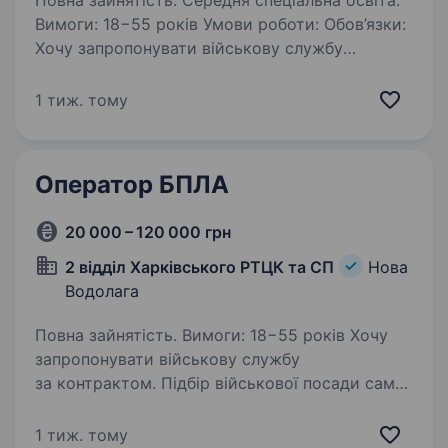
Повна зайнятість. Середня спеціальна освіта.
Вимоги: 18−55 років Умови роботи: Обов’язки:
Хочу запропонувати військову службу
за контрактом. Підбір військової посади саме
для Вас. Ви зможете застосувати свої знання
1 тиж. тому
та навички у реальних справах, а також
розвиватися…
Оператор БПЛА
20 000 – 120 000 грн
2 відділ Харківського РТЦК та СП
Нова
Водолага
Повна зайнятість. Вимоги: 18−55 років Хочу
запропонувати військову службу
за контрактом. Підбір військової посади саме
для Вас. Ви зможете застосувати свої знання
та навички у реальних справах, а також
1 тиж. тому