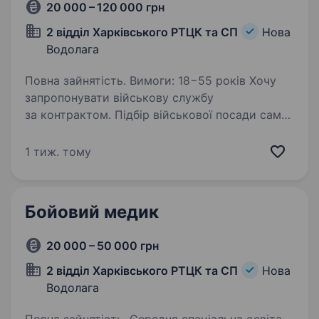
20 000 – 120 000 грн
2 відділ Харківського РТЦК та СП
Нова
Водолага
Повна зайнятість. Вимоги: 18−55 років Хочу
запропонувати військову службу
за контрактом. Підбір військової посади саме
для Вас. Ви зможете застосувати свої знання
та навички у реальних справах, а також
1 тиж. тому
розвиватися у вибраному напрямку,…
Бойовий медик
20 000 – 50 000 грн
2 відділ Харківського РТЦК та СП
Нова
Водолага