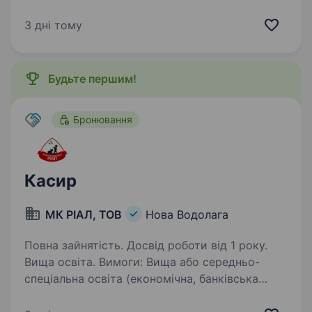
молодий, але вже ефективний підрозділ, який
бореться за мир і безпеку України. Наше
3 дні тому
головне завдання — захищати наших людей і
країну,…
Будьте першим!
Бронювання
Касир
МК РІАЛ, ТОВ
Нова Водолага
Повна зайнятість. Досвід роботи від 1 року.
Вища освіта. Вимоги: Вища або середньо-
спеціальна освіта (економічна, банківська
справа); Досвід роботи від 1-го року у банку