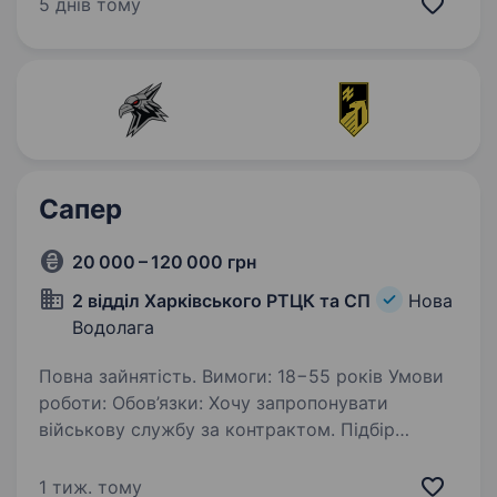
на посаді касира; Знання чинного
5 днів тому
законодавства, що регламентує порядок
касових документацій;…
Сапер
20 000 – 120 000 грн
2 відділ Харківського РТЦК та СП
Нова
Водолага
Повна зайнятість. Вимоги: 18−55 років Умови
роботи: Обов’язки: Хочу запропонувати
військову службу за контрактом. Підбір
військової посади саме для Вас. Ви зможете
застосувати свої знання та навички
1 тиж. тому