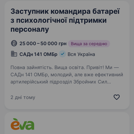
Заступник командира батареї
з психологічної підтримки
персоналу
25 000 – 50 000 грн
Вища за середню
САДн 141 ОМБр
Вся Україна
Повна зайнятість. Вища освіта. Привіт! Ми —
САДн 141 ОМБр, молодий, але вже ефективний
артилерійський підрозділ Збройних Сил
України. Наша місія — знищувати ворога
найсучаснішими методами, підтримуючи один
2 дні тому
одного та цінуючи кожне життя.
Ми прагнемо…