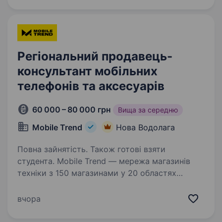
компанія, яка 29 років працює…
Регіональний продавець-
консультант мобільних
телефонів та аксесуарів
60 000 – 80 000 грн
Вища за середню
Mobile Trend
Нова Водолага
Повна зайнятість. Також готові взяти
студента. Mobile Trend — мережа магазинів
техніки з 150 магазинами у 20 областях
України та командою 500 співробітників.
Більше про нас mobiletrend.com
вчора
Ми масштабуємось і шукаємо Регіональних
продавців, які готові працювати…